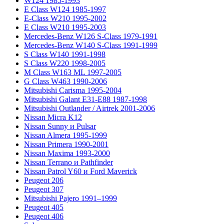
W124 1985-1993
E Class W124 1985-1997
E-Class W210 1995-2002
E Class W210 1995-2003
Mercedes-Benz W126 S-Class 1979-1991
Mercedes-Benz W140 S-Class 1991-1999
S Class W140 1991-1998
S Class W220 1998-2005
M Class W163 ML 1997-2005
G Class W463 1990-2006
Mitsubishi Carisma 1995-2004
Mitsubishi Galant E31-E88 1987-1998
Mitsubishi Outlander / Airtrek 2001-2006
Nissan Micra K12
Nissan Sunny и Pulsar
Nissan Almera 1995-1999
Nissan Primera 1990-2001
Nissan Maxima 1993-2000
Nissan Terrano и Pathfinder
Nissan Patrol Y60 и Ford Maverick
Peugeot 206
Peugeot 307
Mitsubishi Pajero 1991–1999
Peugeot 405
Peugeot 406