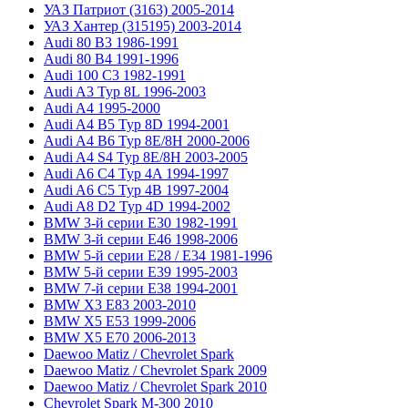
УАЗ Патриот (3163) 2005-2014
УАЗ Хантер (315195) 2003-2014
Audi 80 B3 1986-1991
Audi 80 B4 1991-1996
Audi 100 C3 1982-1991
Audi A3 Typ 8L 1996-2003
Audi A4 1995-2000
Audi A4 B5 Typ 8D 1994-2001
Audi A4 B6 Typ 8E/8H 2000-2006
Audi A4 S4 Typ 8E/8H 2003-2005
Audi A6 C4 Typ 4A 1994-1997
Audi A6 C5 Typ 4B 1997-2004
Audi A8 D2 Typ 4D 1994-2002
BMW 3-й серии E30 1982-1991
BMW 3-й серии E46 1998-2006
BMW 5-й серии E28 / E34 1981-1996
BMW 5-й серии E39 1995-2003
BMW 7-й серии E38 1994-2001
BMW X3 E83 2003-2010
BMW X5 E53 1999-2006
BMW X5 E70 2006-2013
Daewoo Matiz / Chevrolet Spark
Daewoo Matiz / Chevrolet Spark 2009
Daewoo Matiz / Chevrolet Spark 2010
Chevrolet Spark M-300 2010