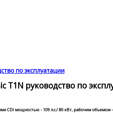
одство по эксплуатации
ssic T1N руководство по эксп
и CDI мощностью - 109 л.с./ 80 кВт, рабочим объемом -