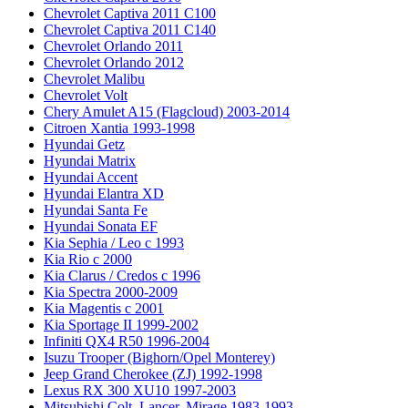
Chevrolet Captiva 2011 C100
Chevrolet Captiva 2011 C140
Chevrolet Orlando 2011
Chevrolet Orlando 2012
Chevrolet Malibu
Chevrolet Volt
Chery Amulet A15 (Flagcloud) 2003-2014
Citroen Xantia 1993-1998
Hyundai Getz
Hyundai Matrix
Hyundai Accent
Hyundai Elantra XD
Hyundai Santa Fe
Hyundai Sonata EF
Kia Sephia / Leo с 1993
Kia Rio с 2000
Kia Clarus / Credos с 1996
Kia Spectra 2000-2009
Kia Magentis с 2001
Kia Sportage II 1999-2002
Infiniti QX4 R50 1996-2004
Isuzu Trooper (Bighorn/Opel Monterey)
Jeep Grand Cherokee (ZJ) 1992-1998
Lexus RX 300 XU10 1997-2003
Mitsubishi Colt, Lancer, Mirage 1983-1993