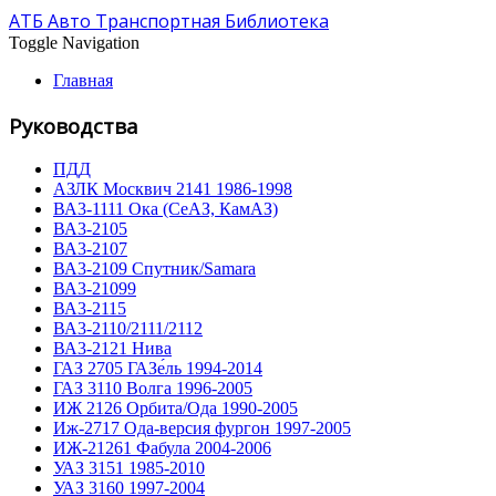
АТБ Авто Транспортная Библиотека
Toggle Navigation
Главная
Руководства
ПДД
АЗЛК Москвич 2141 1986-1998
ВА3-1111 Ока (СеАЗ, КамАЗ)
ВА3-2105
ВА3-2107
ВА3-2109 Спутник/Samara
ВА3-21099
ВА3-2115
ВА3-2110/2111/2112
ВА3-2121 Нива
ГАЗ 2705 ГАЗе́ль 1994-2014
ГАЗ 3110 Волга 1996-2005
ИЖ 2126 Орбита/Ода 1990-2005
Иж-2717 Ода-версия фургон 1997-2005
ИЖ-21261 Фабула 2004-2006
УАЗ 3151 1985-2010
УАЗ 3160 1997-2004