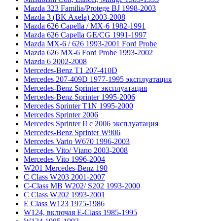
Mazda 323 Familia/Protege BJ 1998-2003
Mazda 3 (BK Axela) 2003-2008
Mazda 626 Capella / MX-6 1982-1991
Mazda 626 Capella GE/CG 1991-1997
Mazda MX-6 / 626 1993-2001 Ford Probe
Mazda 626 MX-6 Ford Probe 1993-2002
Mazda 6 2002-2008
Mercedes-Benz T1 207-410D
Mercedes 207-409D 1977-1995 эксплуатация
Mercedes-Benz Sprinter эксплуатация
Mercedes-Benz Sprinter 1995-2006
Mercedes Sprinter T1N 1995-2000
Mercedes Sprinter 2006
Mercedes Sprinter II с 2006 эксплуатация
Mercedes-Benz Sprinter W906
Mercedes Vario W670 1996-2003
Mercedes Vito/ Viano 2003-2008
Mercedes Vito 1996-2004
W201 Mercedes-Benz 190
C Class W203 2001-2007
C-Class MB W202/ S202 1993-2000
C Class W202 1993-2001
E Class W123 1975-1986
W124, включая E-Class 1985-1995