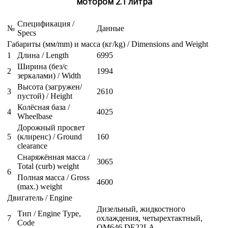
мотором 2.1 литра
Спецификация /
№
Данные
Specs
Габариты (мм/mm) и масса (кг/kg) / Dimensions and Weight
1
Длина / Length
6995
Ширина (без/с
2
1994
зеркалами) / Width
Высота (загружен/
3
2610
пустой) / Height
Колёсная база /
4
4025
Wheelbase
Дорожный просвет
5
(клиренс) / Ground
160
clearance
Снаряжённая масса /
3065
Total (curb) weight
6
Полная масса / Gross
4600
(max.) weight
Двигатель / Engine
Дизельный, жидкостного
Тип / Engine Type,
7
охлаждения, четырехтактный,
Code
OM646 DE22LA