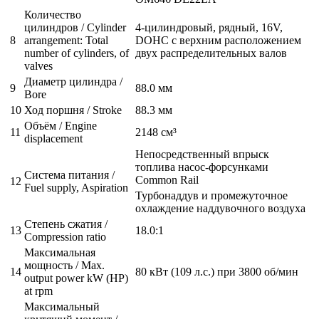
Количество
цилиндров / Cylinder
4-цилиндровый, рядный, 16V,
8
arrangement: Total
DOHC с верхним расположением
number of cylinders, of
двух распределительных валов
valves
Диаметр цилиндра /
9
88.0 мм
Bore
10
Ход поршня / Stroke
88.3 мм
Объём / Engine
11
2148 см³
displacement
Непосредственный впрыск
топлива насос-форсунками
Система питания /
Common Rail
12
Fuel supply, Aspiration
Турбонаддув и промежуточное
охлаждение наддувочного воздуха
Степень сжатия /
13
18.0:1
Compression ratio
Максимальная
мощность / Max.
14
80 кВт (109 л.с.) при 3800 об/мин
output power kW (HP)
at rpm
Максимальный