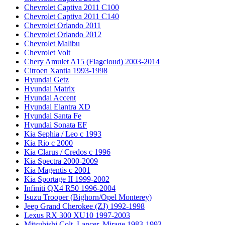
Chevrolet Captiva 2011 C100
Chevrolet Captiva 2011 C140
Chevrolet Orlando 2011
Chevrolet Orlando 2012
Chevrolet Malibu
Chevrolet Volt
Chery Amulet A15 (Flagcloud) 2003-2014
Citroen Xantia 1993-1998
Hyundai Getz
Hyundai Matrix
Hyundai Accent
Hyundai Elantra XD
Hyundai Santa Fe
Hyundai Sonata EF
Kia Sephia / Leo с 1993
Kia Rio с 2000
Kia Clarus / Credos с 1996
Kia Spectra 2000-2009
Kia Magentis с 2001
Kia Sportage II 1999-2002
Infiniti QX4 R50 1996-2004
Isuzu Trooper (Bighorn/Opel Monterey)
Jeep Grand Cherokee (ZJ) 1992-1998
Lexus RX 300 XU10 1997-2003
Mitsubishi Colt, Lancer, Mirage 1983-1993