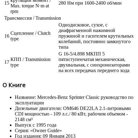
крутящий момент /
15
280 Нм при 1600-2400 об/мин
Max. torque N·m at
rpm
Трансмиссия / Transmission
Однодисковое, сухое, с
диафрагменной нажимной
Сцепление / Clutch
16
пружиной и гасителем крутильных
type
колебаний, постоянно замкнутого
типа
G 16-5/4.898 МКПП 5
КПП / Transmission
пятиступенчатая механическая,
17
type
двухвальная, с синхронизаторами
на всех передачах переднего хода
О Книге
Название: Mercedes-Benz Sprinter Classic руководство по
эксплуатации
Дизельные двигатели: OM646 DE22LA 2.1-литровыми
CDI мощностью - 109 л.с./ 80 кВт, рабочим объемом -
2148 см³
Выпуск с 1995 года
Серия: «Owner Guide»
Год издания: 09 Января 2013