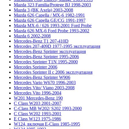
Mazda 323 Familia/Protege BJ 1998-2003
Mazda 3 (BK Axela) 2003-2008
Mazda 626 Capella / MX-6 1982-1991
Mazda 626 Capella GE/CG 1991-1997
Mazda MX-6 / 626 1993-2001 Ford Probe
Mazda 626 MX-6 Ford Probe 1993-2002
Mazda 6 2002-2008
Mercedes-Benz T1 207-410D
Mercedes 207-409D 1977-1995 эксплуатация
Mercedes-Benz Sprinter эксплуатация
Mercedes-Benz Sprinter 1995-2006
Mercedes Sprinter T1N 1995-2000
Mercedes Sprinter 2006
Mercedes Sprinter II с 2006 эксплуатация
Mercedes-Benz Sprinter W906
Mercedes Vario W670 1996-2003
Mercedes Vito/ Viano 2003-2008
Mercedes Vito 1996-2004
W201 Mercedes-Benz 190
C Class W203 2001-2007
C-Class MB W202/ S202 1993-2000
C Class W202 1993-2001
E Class W123 1975-1986
W124, включая E-Class 1985-1995