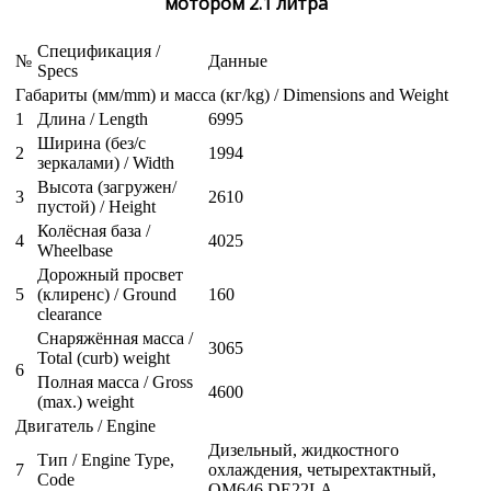
мотором 2.1 литра
Спецификация /
№
Данные
Specs
Габариты (мм/mm) и масса (кг/kg) / Dimensions and Weight
1
Длина / Length
6995
Ширина (без/с
2
1994
зеркалами) / Width
Высота (загружен/
3
2610
пустой) / Height
Колёсная база /
4
4025
Wheelbase
Дорожный просвет
5
(клиренс) / Ground
160
clearance
Снаряжённая масса /
3065
Total (curb) weight
6
Полная масса / Gross
4600
(max.) weight
Двигатель / Engine
Дизельный, жидкостного
Тип / Engine Type,
7
охлаждения, четырехтактный,
Code
OM646 DE22LA