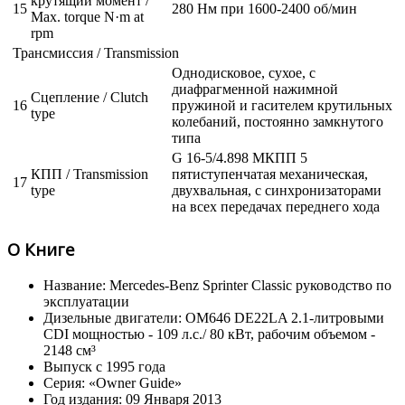
крутящий момент /
15
280 Нм при 1600-2400 об/мин
Max. torque N·m at
rpm
Трансмиссия / Transmission
Однодисковое, сухое, с
диафрагменной нажимной
Сцепление / Clutch
16
пружиной и гасителем крутильных
type
колебаний, постоянно замкнутого
типа
G 16-5/4.898 МКПП 5
КПП / Transmission
пятиступенчатая механическая,
17
type
двухвальная, с синхронизаторами
на всех передачах переднего хода
О Книге
Название: Mercedes-Benz Sprinter Classic руководство по
эксплуатации
Дизельные двигатели: OM646 DE22LA 2.1-литровыми
CDI мощностью - 109 л.с./ 80 кВт, рабочим объемом -
2148 см³
Выпуск с 1995 года
Серия: «Owner Guide»
Год издания: 09 Января 2013