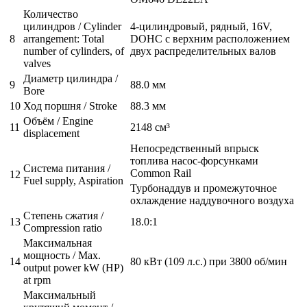
Количество
цилиндров / Cylinder
4-цилиндровый, рядный, 16V,
8
arrangement: Total
DOHC с верхним расположением
number of cylinders, of
двух распределительных валов
valves
Диаметр цилиндра /
9
88.0 мм
Bore
10
Ход поршня / Stroke
88.3 мм
Объём / Engine
11
2148 см³
displacement
Непосредственный впрыск
топлива насос-форсунками
Система питания /
Common Rail
12
Fuel supply, Aspiration
Турбонаддув и промежуточное
охлаждение наддувочного воздуха
Степень сжатия /
13
18.0:1
Compression ratio
Максимальная
мощность / Max.
14
80 кВт (109 л.с.) при 3800 об/мин
output power kW (HP)
at rpm
Максимальный