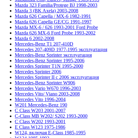
Mazda 323 Familia/Protege BJ 1998-2003
Mazda 3 (BK Axela) 2003-2008
Mazda 626 Capella / MX-6 1982-1991
Mazda 626 Capella GE/CG 1991-1997
Mazda MX-6 / 626 1993-2001 Ford Probe
Mazda 626 MX-6 Ford Probe 1993-2002
Mazda 6 2002-2008
Mercedes-Benz T1 207-410D
Mercedes 207-409D 1977-1995 эксплуатация
Mercedes-Benz Sprinter эксплуатация
Mercedes-Benz Sprinter 1995-2006
Mercedes Sprinter T1N 1995-2000
Mercedes Sprinter 2006
Mercedes Sprinter II с 2006 эксплуатация
Mercedes-Benz Sprinter W906
Mercedes Vario W670 1996-2003
Mercedes Vito/ Viano 2003-2008
Mercedes Vito 1996-2004
W201 Mercedes-Benz 190
C Class W203 2001-2007
C-Class MB W202/ S202 1993-2000
C Class W202 1993-2001
E Class W123 1975-1986
W124, включая E-Class 1985-1995