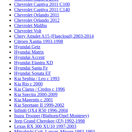
Chevrolet Captiva 2011 C100
Chevrolet Captiva 2011 C140
Chevrolet Orlando 2011
Chevrolet Orlando 2012
Chevrolet Malibu
Chevrolet Volt
Chery Amulet A15 (Flagcloud) 2003-2014
Citroen Xantia 1993-1998
Hyundai Getz
Hyundai Matrix
Hyundai Accent
Hyundai Elantra XD
Hyundai Santa Fe
Hyundai Sonata EF
Kia Sephia / Leo с 1993
Kia Rio с 2000
Kia Clarus / Credos с 1996
Kia Spectra 2000-2009
Kia Magentis с 2001
Kia Sportage II 1999-2002
Infiniti QX4 R50 1996-2004
Isuzu Trooper (Bighorn/Opel Monterey)
Jeep Grand Cherokee (ZJ) 1992-1998
Lexus RX 300 XU10 1997-2003
Mitsubishi Colt, Lancer, Mirage 1983-1993