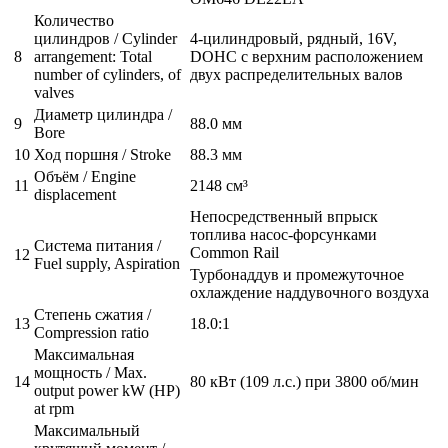
Количество
цилиндров / Cylinder
4-цилиндровый, рядный, 16V,
8
arrangement: Total
DOHC с верхним расположением
number of cylinders, of
двух распределительных валов
valves
Диаметр цилиндра /
9
88.0 мм
Bore
10
Ход поршня / Stroke
88.3 мм
Объём / Engine
11
2148 см³
displacement
Непосредственный впрыск
топлива насос-форсунками
Система питания /
Common Rail
12
Fuel supply, Aspiration
Турбонаддув и промежуточное
охлаждение наддувочного воздуха
Степень сжатия /
13
18.0:1
Compression ratio
Максимальная
мощность / Max.
14
80 кВт (109 л.с.) при 3800 об/мин
output power kW (HP)
at rpm
Максимальный