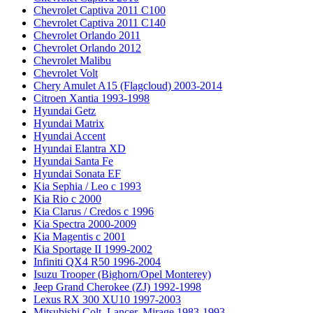
Chevrolet Captiva 2011 C100
Chevrolet Captiva 2011 C140
Chevrolet Orlando 2011
Chevrolet Orlando 2012
Chevrolet Malibu
Chevrolet Volt
Chery Amulet A15 (Flagcloud) 2003-2014
Citroen Xantia 1993-1998
Hyundai Getz
Hyundai Matrix
Hyundai Accent
Hyundai Elantra XD
Hyundai Santa Fe
Hyundai Sonata EF
Kia Sephia / Leo с 1993
Kia Rio с 2000
Kia Clarus / Credos с 1996
Kia Spectra 2000-2009
Kia Magentis с 2001
Kia Sportage II 1999-2002
Infiniti QX4 R50 1996-2004
Isuzu Trooper (Bighorn/Opel Monterey)
Jeep Grand Cherokee (ZJ) 1992-1998
Lexus RX 300 XU10 1997-2003
Mitsubishi Colt, Lancer, Mirage 1983-1993