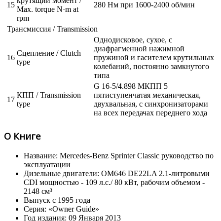
крутящий момент /
15
280 Нм при 1600-2400 об/мин
Max. torque N·m at
rpm
Трансмиссия / Transmission
Однодисковое, сухое, с
диафрагменной нажимной
Сцепление / Clutch
16
пружиной и гасителем крутильных
type
колебаний, постоянно замкнутого
типа
G 16-5/4.898 МКПП 5
КПП / Transmission
пятиступенчатая механическая,
17
type
двухвальная, с синхронизаторами
на всех передачах переднего хода
О Книге
Название: Mercedes-Benz Sprinter Classic руководство по
эксплуатации
Дизельные двигатели: OM646 DE22LA 2.1-литровыми
CDI мощностью - 109 л.с./ 80 кВт, рабочим объемом -
2148 см³
Выпуск с 1995 года
Серия: «Owner Guide»
Год издания: 09 Января 2013