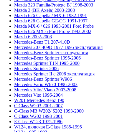
Mazda 323 Familia/Protege BJ 1998-2003
Mazda 3 (BK Axela) 2003-2008
Mazda 626 Capella / MX-6 1982-1991
Mazda 626 Capella GE/CG 1991-1997
Mazda MX-6 / 626 1993-2001 Ford Probe
Mazda 626 MX-6 Ford Probe 1993-2002
Mazda 6 2002-2008
Mercedes-Benz T1 207-410D
Mercedes 207-409D 1977-1995 эксплуатация
Mercedes-Benz Sprinter эксплуатация
Mercedes-Benz Sprinter 1995-2006
Mercedes Sprinter T1N 1995-2000
Mercedes Sprinter 2006
Mercedes Sprinter II с 2006 эксплуатация
Mercedes-Benz Sprinter W906
Mercedes Vario W670 1996-2003
Mercedes Vito/ Viano 2003-2008
Mercedes Vito 1996-2004
W201 Mercedes-Benz 190
C Class W203 2001-2007
C-Class MB W202/ S202 1993-2000
C Class W202 1993-2001
E Class W123 1975-1986
W124, включая E-Class 1985-1995