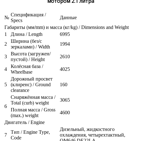
мотором 2.1 литра
Спецификация /
№
Данные
Specs
Габариты (мм/mm) и масса (кг/kg) / Dimensions and Weight
1
Длина / Length
6995
Ширина (без/с
2
1994
зеркалами) / Width
Высота (загружен/
3
2610
пустой) / Height
Колёсная база /
4
4025
Wheelbase
Дорожный просвет
5
(клиренс) / Ground
160
clearance
Снаряжённая масса /
3065
Total (curb) weight
6
Полная масса / Gross
4600
(max.) weight
Двигатель / Engine
Дизельный, жидкостного
Тип / Engine Type,
7
охлаждения, четырехтактный,
Code
OM646 DE22LA