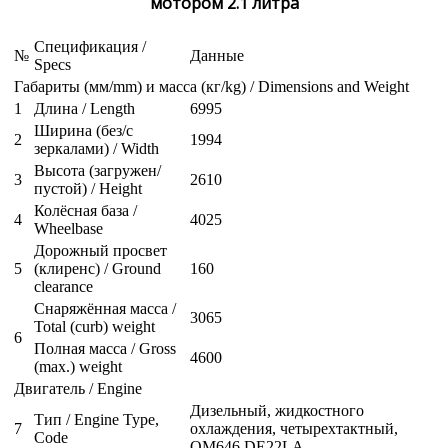
мотором 2.1 литра
Спецификация /
№
Данные
Specs
Габариты (мм/mm) и масса (кг/kg) / Dimensions and Weight
1
Длина / Length
6995
Ширина (без/с
2
1994
зеркалами) / Width
Высота (загружен/
3
2610
пустой) / Height
Колёсная база /
4
4025
Wheelbase
Дорожный просвет
5
(клиренс) / Ground
160
clearance
Снаряжённая масса /
3065
Total (curb) weight
6
Полная масса / Gross
4600
(max.) weight
Двигатель / Engine
Дизельный, жидкостного
Тип / Engine Type,
7
охлаждения, четырехтактный,
Code
OM646 DE22LA