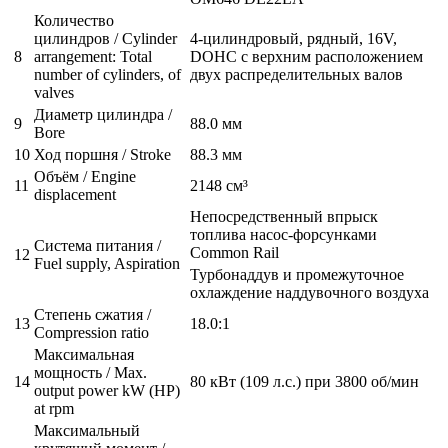
Количество
цилиндров / Cylinder
4-цилиндровый, рядный, 16V,
8
arrangement: Total
DOHC с верхним расположением
number of cylinders, of
двух распределительных валов
valves
Диаметр цилиндра /
9
88.0 мм
Bore
10
Ход поршня / Stroke
88.3 мм
Объём / Engine
11
2148 см³
displacement
Непосредственный впрыск
топлива насос-форсунками
Система питания /
Common Rail
12
Fuel supply, Aspiration
Турбонаддув и промежуточное
охлаждение наддувочного воздуха
Степень сжатия /
13
18.0:1
Compression ratio
Максимальная
мощность / Max.
14
80 кВт (109 л.с.) при 3800 об/мин
output power kW (HP)
at rpm
Максимальный