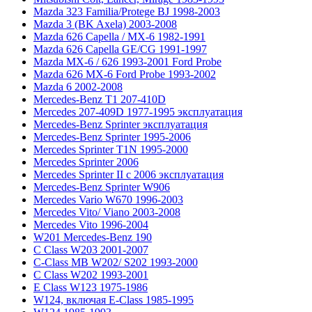
Mazda 323 Familia/Protege BJ 1998-2003
Mazda 3 (BK Axela) 2003-2008
Mazda 626 Capella / MX-6 1982-1991
Mazda 626 Capella GE/CG 1991-1997
Mazda MX-6 / 626 1993-2001 Ford Probe
Mazda 626 MX-6 Ford Probe 1993-2002
Mazda 6 2002-2008
Mercedes-Benz T1 207-410D
Mercedes 207-409D 1977-1995 эксплуатация
Mercedes-Benz Sprinter эксплуатация
Mercedes-Benz Sprinter 1995-2006
Mercedes Sprinter T1N 1995-2000
Mercedes Sprinter 2006
Mercedes Sprinter II с 2006 эксплуатация
Mercedes-Benz Sprinter W906
Mercedes Vario W670 1996-2003
Mercedes Vito/ Viano 2003-2008
Mercedes Vito 1996-2004
W201 Mercedes-Benz 190
C Class W203 2001-2007
C-Class MB W202/ S202 1993-2000
C Class W202 1993-2001
E Class W123 1975-1986
W124, включая E-Class 1985-1995