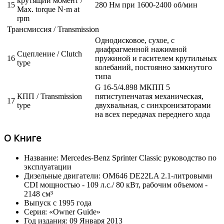
крутящий момент /
15
280 Нм при 1600-2400 об/мин
Max. torque N·m at
rpm
Трансмиссия / Transmission
Однодисковое, сухое, с
диафрагменной нажимной
Сцепление / Clutch
16
пружиной и гасителем крутильных
type
колебаний, постоянно замкнутого
типа
G 16-5/4.898 МКПП 5
КПП / Transmission
пятиступенчатая механическая,
17
type
двухвальная, с синхронизаторами
на всех передачах переднего хода
О Книге
Название: Mercedes-Benz Sprinter Classic руководство по
эксплуатации
Дизельные двигатели: OM646 DE22LA 2.1-литровыми
CDI мощностью - 109 л.с./ 80 кВт, рабочим объемом -
2148 см³
Выпуск с 1995 года
Серия: «Owner Guide»
Год издания: 09 Января 2013