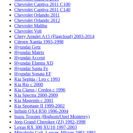
Chevrolet Captiva 2011 C100
Chevrolet Captiva 2011 C140
Chevrolet Orlando 2011
Chevrolet Orlando 2012
Chevrolet Malibu
Chevrolet Volt
Chery Amulet A15 (Flagcloud) 2003-2014
Citroen Xantia 1993-1998
Hyundai Getz
Hyundai Matrix
Hyundai Accent
Hyundai Elantra XD
Hyundai Santa Fe
Hyundai Sonata EF
Kia Sephia / Leo с 1993
Kia Rio с 2000
Kia Clarus / Credos с 1996
Kia Spectra 2000-2009
Kia Magentis с 2001
Kia Sportage II 1999-2002
Infiniti QX4 R50 1996-2004
Isuzu Trooper (Bighorn/Opel Monterey)
Jeep Grand Cherokee (ZJ) 1992-1998
Lexus RX 300 XU10 1997-2003
Mitsubishi Colt, Lancer, Mirage 1983-1993