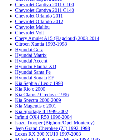
Chevrolet Captiva 2011 C100
Chevrolet Captiva 2011 C140
Chevrolet Orlando 2011
Chevrolet Orlando 2012
Chevrolet Malibu
Chevrolet Volt
Chery Amulet A15 (Flagcloud) 2003-2014
Citroen Xantia 1993-1998
Hyundai Getz
Hyundai Matrix
Hyundai Accent
Hyundai Elantra XD
Hyundai Santa Fe
Hyundai Sonata EF
Kia Sephia / Leo с 1993
Kia Rio с 2000
Kia Clarus / Credos с 1996
Kia Spectra 2000-2009
Kia Magentis с 2001
Kia Sportage II 1999-2002
Infiniti QX4 R50 1996-2004
Isuzu Trooper (Bighorn/Opel Monterey)
Jeep Grand Cherokee (ZJ) 1992-1998
Lexus RX 300 XU10 1997-2003
Mitsubishi Colt, Lancer, Mirage 1983-1993