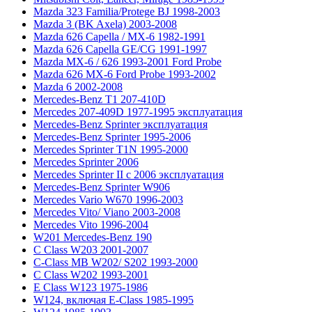
Mazda 323 Familia/Protege BJ 1998-2003
Mazda 3 (BK Axela) 2003-2008
Mazda 626 Capella / MX-6 1982-1991
Mazda 626 Capella GE/CG 1991-1997
Mazda MX-6 / 626 1993-2001 Ford Probe
Mazda 626 MX-6 Ford Probe 1993-2002
Mazda 6 2002-2008
Mercedes-Benz T1 207-410D
Mercedes 207-409D 1977-1995 эксплуатация
Mercedes-Benz Sprinter эксплуатация
Mercedes-Benz Sprinter 1995-2006
Mercedes Sprinter T1N 1995-2000
Mercedes Sprinter 2006
Mercedes Sprinter II с 2006 эксплуатация
Mercedes-Benz Sprinter W906
Mercedes Vario W670 1996-2003
Mercedes Vito/ Viano 2003-2008
Mercedes Vito 1996-2004
W201 Mercedes-Benz 190
C Class W203 2001-2007
C-Class MB W202/ S202 1993-2000
C Class W202 1993-2001
E Class W123 1975-1986
W124, включая E-Class 1985-1995