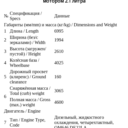
мотором 2.1 литра
Спецификация /
№
Данные
Specs
Габариты (мм/mm) и масса (кг/kg) / Dimensions and Weight
1
Длина / Length
6995
Ширина (без/с
2
1994
зеркалами) / Width
Высота (загружен/
3
2610
пустой) / Height
Колёсная база /
4
4025
Wheelbase
Дорожный просвет
5
(клиренс) / Ground
160
clearance
Снаряжённая масса /
3065
Total (curb) weight
6
Полная масса / Gross
4600
(max.) weight
Двигатель / Engine
Дизельный, жидкостного
Тип / Engine Type,
7
охлаждения, четырехтактный,
Code
OM646 DE22LA