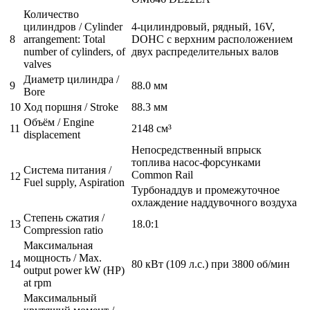
Количество
цилиндров / Cylinder
4-цилиндровый, рядный, 16V,
8
arrangement: Total
DOHC с верхним расположением
number of cylinders, of
двух распределительных валов
valves
Диаметр цилиндра /
9
88.0 мм
Bore
10
Ход поршня / Stroke
88.3 мм
Объём / Engine
11
2148 см³
displacement
Непосредственный впрыск
топлива насос-форсунками
Система питания /
Common Rail
12
Fuel supply, Aspiration
Турбонаддув и промежуточное
охлаждение наддувочного воздуха
Степень сжатия /
13
18.0:1
Compression ratio
Максимальная
мощность / Max.
14
80 кВт (109 л.с.) при 3800 об/мин
output power kW (HP)
at rpm
Максимальный