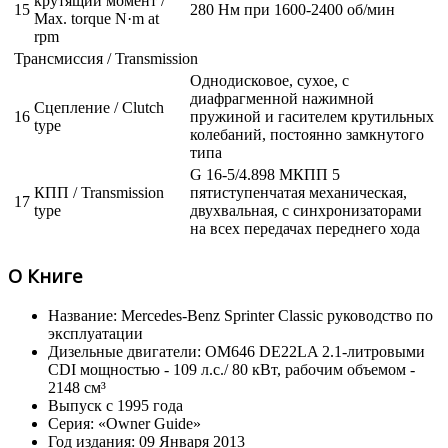
крутящий момент /
15
280 Нм при 1600-2400 об/мин
Max. torque N·m at
rpm
Трансмиссия / Transmission
Однодисковое, сухое, с
диафрагменной нажимной
Сцепление / Clutch
16
пружиной и гасителем крутильных
type
колебаний, постоянно замкнутого
типа
G 16-5/4.898 МКПП 5
КПП / Transmission
пятиступенчатая механическая,
17
type
двухвальная, с синхронизаторами
на всех передачах переднего хода
О Книге
Название: Mercedes-Benz Sprinter Classic руководство по
эксплуатации
Дизельные двигатели: OM646 DE22LA 2.1-литровыми
CDI мощностью - 109 л.с./ 80 кВт, рабочим объемом -
2148 см³
Выпуск с 1995 года
Серия: «Owner Guide»
Год издания: 09 Января 2013