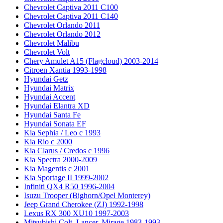
Chevrolet Captiva 2011 C100
Chevrolet Captiva 2011 C140
Chevrolet Orlando 2011
Chevrolet Orlando 2012
Chevrolet Malibu
Chevrolet Volt
Chery Amulet A15 (Flagcloud) 2003-2014
Citroen Xantia 1993-1998
Hyundai Getz
Hyundai Matrix
Hyundai Accent
Hyundai Elantra XD
Hyundai Santa Fe
Hyundai Sonata EF
Kia Sephia / Leo с 1993
Kia Rio с 2000
Kia Clarus / Credos с 1996
Kia Spectra 2000-2009
Kia Magentis с 2001
Kia Sportage II 1999-2002
Infiniti QX4 R50 1996-2004
Isuzu Trooper (Bighorn/Opel Monterey)
Jeep Grand Cherokee (ZJ) 1992-1998
Lexus RX 300 XU10 1997-2003
Mitsubishi Colt, Lancer, Mirage 1983-1993