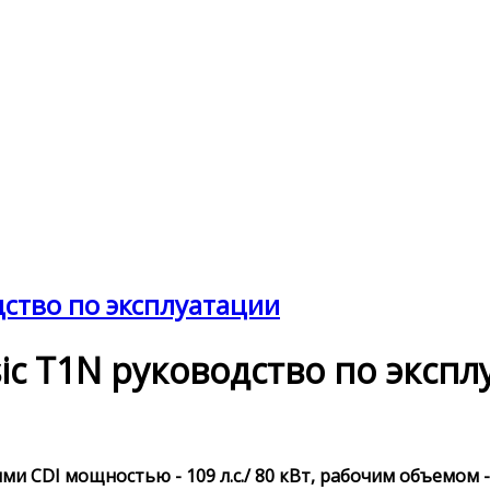
одство по эксплуатации
ssic T1N руководство по эксп
и CDI мощностью - 109 л.с./ 80 кВт, рабочим объемом -