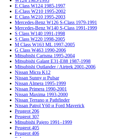
W124 1985-1993
E Class W124 1985-1997
E-Class W210 1995-2002
E Class W210 1995-2003
Mercedes-Benz W126 S-Class 1979-1991
Mercedes-Benz W140 S-Class 1991-1999
S Class W140 1991-1998
S Class W220 1998-2005
M Class W163 ML 1997-2005
G Class W463 1990-2006
Mitsubishi Carisma 1995-2004
Mitsubishi Galant E31-E88 1987-1998
Mitsubishi Outlander / Airtrek 2001-2006
Nissan Micra K12
Nissan Sunny и Pulsar
Nissan Almera 1995-1999
Nissan Primera 1990-2001
Nissan Maxima 1993-2000
Nissan Terrano и Pathfinder
Nissan Patrol Y60 и Ford Maverick
Peugeot 206
Peugeot 307
Mitsubishi Pajero 1991–1999
Peugeot 405
Peugeot 406