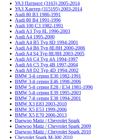
УАЗ Патриот (3163) 2005-2014
УАЗ Хантер (315195) 2003-2014
Audi 80 B3 1986-1991
Audi 80 B4 1991-1996
Audi 100 C3 1982-1991
Audi A3 Typ 8L 1996-2003
Audi A4 1995-2000
Audi A4 B5 Typ 8D 1994-2001
Audi A4 B6 Typ 8E/8H 2000-2006
Audi A4 S4 Typ 8E/8H 2003-2005
Audi A6 C4 Typ 4A 1994-1997
Audi A6 C5 Typ 4B 1997-2004
Audi A8 D2 Typ 4D 1994-2002
BMW 3-й серии E30 1982-1991
BMW 3-й серии E46 1998-2006
BMW 5-й серии E28 / E34 1981-1996
BMW 5-й серии E39 1995-2003
BMW 7-й серии E38 1994-2001
BMW X3 E83 2003-2010
BMW X5 E53 1999-2006
BMW X5 E70 2006-2013
Daewoo Matiz / Chevrolet Spark
Daewoo Matiz / Chevrolet Spark 2009
Daewoo Matiz / Chevrolet Spark 2010
Chevrolet Spark M-300 2010