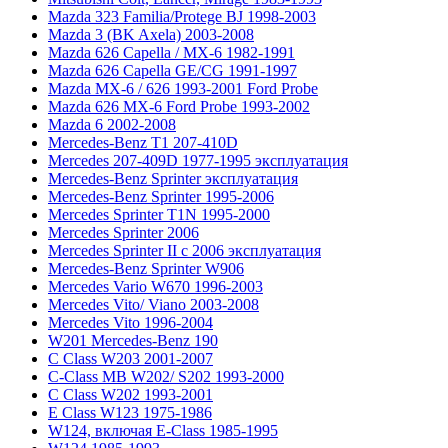
Mazda 323 Familia/Protege BJ 1998-2003
Mazda 3 (BK Axela) 2003-2008
Mazda 626 Capella / MX-6 1982-1991
Mazda 626 Capella GE/CG 1991-1997
Mazda MX-6 / 626 1993-2001 Ford Probe
Mazda 626 MX-6 Ford Probe 1993-2002
Mazda 6 2002-2008
Mercedes-Benz T1 207-410D
Mercedes 207-409D 1977-1995 эксплуатация
Mercedes-Benz Sprinter эксплуатация
Mercedes-Benz Sprinter 1995-2006
Mercedes Sprinter T1N 1995-2000
Mercedes Sprinter 2006
Mercedes Sprinter II с 2006 эксплуатация
Mercedes-Benz Sprinter W906
Mercedes Vario W670 1996-2003
Mercedes Vito/ Viano 2003-2008
Mercedes Vito 1996-2004
W201 Mercedes-Benz 190
C Class W203 2001-2007
C-Class MB W202/ S202 1993-2000
C Class W202 1993-2001
E Class W123 1975-1986
W124, включая E-Class 1985-1995