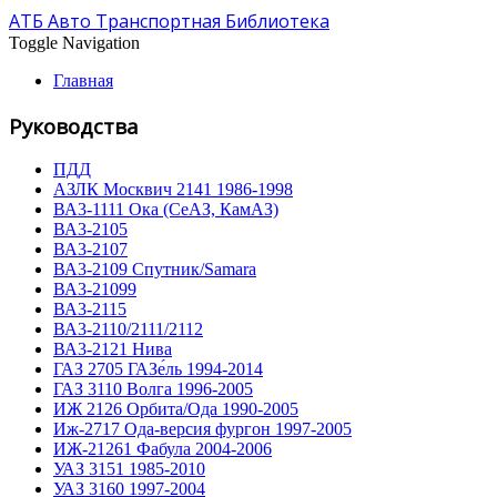
АТБ Авто Транспортная Библиотека
Toggle Navigation
Главная
Руководства
ПДД
АЗЛК Москвич 2141 1986-1998
ВА3-1111 Ока (СеАЗ, КамАЗ)
ВА3-2105
ВА3-2107
ВА3-2109 Спутник/Samara
ВА3-21099
ВА3-2115
ВА3-2110/2111/2112
ВА3-2121 Нива
ГАЗ 2705 ГАЗе́ль 1994-2014
ГАЗ 3110 Волга 1996-2005
ИЖ 2126 Орбита/Ода 1990-2005
Иж-2717 Ода-версия фургон 1997-2005
ИЖ-21261 Фабула 2004-2006
УАЗ 3151 1985-2010
УАЗ 3160 1997-2004