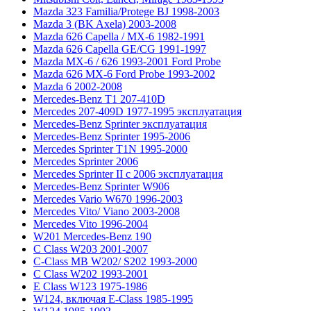
Mazda 323 Familia/Protege BJ 1998-2003
Mazda 3 (BK Axela) 2003-2008
Mazda 626 Capella / MX-6 1982-1991
Mazda 626 Capella GE/CG 1991-1997
Mazda MX-6 / 626 1993-2001 Ford Probe
Mazda 626 MX-6 Ford Probe 1993-2002
Mazda 6 2002-2008
Mercedes-Benz T1 207-410D
Mercedes 207-409D 1977-1995 эксплуатация
Mercedes-Benz Sprinter эксплуатация
Mercedes-Benz Sprinter 1995-2006
Mercedes Sprinter T1N 1995-2000
Mercedes Sprinter 2006
Mercedes Sprinter II с 2006 эксплуатация
Mercedes-Benz Sprinter W906
Mercedes Vario W670 1996-2003
Mercedes Vito/ Viano 2003-2008
Mercedes Vito 1996-2004
W201 Mercedes-Benz 190
C Class W203 2001-2007
C-Class MB W202/ S202 1993-2000
C Class W202 1993-2001
E Class W123 1975-1986
W124, включая E-Class 1985-1995