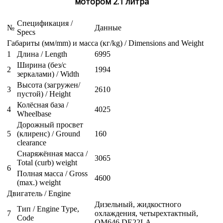
мотором 2.1 литра
Спецификация /
№
Данные
Specs
Габариты (мм/mm) и масса (кг/kg) / Dimensions and Weight
1
Длина / Length
6995
Ширина (без/с
2
1994
зеркалами) / Width
Высота (загружен/
3
2610
пустой) / Height
Колёсная база /
4
4025
Wheelbase
Дорожный просвет
5
(клиренс) / Ground
160
clearance
Снаряжённая масса /
3065
Total (curb) weight
6
Полная масса / Gross
4600
(max.) weight
Двигатель / Engine
Дизельный, жидкостного
Тип / Engine Type,
7
охлаждения, четырехтактный,
Code
OM646 DE22LA