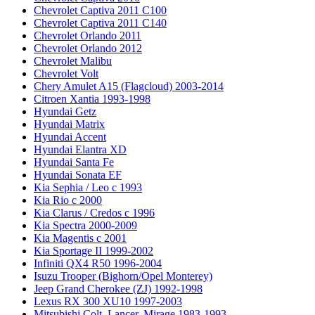
Chevrolet Captiva 2011 C100
Chevrolet Captiva 2011 C140
Chevrolet Orlando 2011
Chevrolet Orlando 2012
Chevrolet Malibu
Chevrolet Volt
Chery Amulet A15 (Flagcloud) 2003-2014
Citroen Xantia 1993-1998
Hyundai Getz
Hyundai Matrix
Hyundai Accent
Hyundai Elantra XD
Hyundai Santa Fe
Hyundai Sonata EF
Kia Sephia / Leo с 1993
Kia Rio с 2000
Kia Clarus / Credos с 1996
Kia Spectra 2000-2009
Kia Magentis с 2001
Kia Sportage II 1999-2002
Infiniti QX4 R50 1996-2004
Isuzu Trooper (Bighorn/Opel Monterey)
Jeep Grand Cherokee (ZJ) 1992-1998
Lexus RX 300 XU10 1997-2003
Mitsubishi Colt, Lancer, Mirage 1983-1993