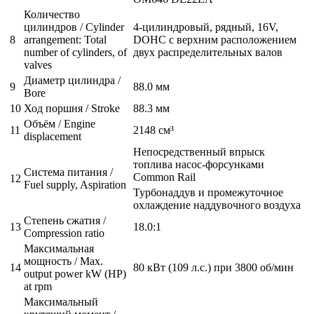
Количество
цилиндров / Cylinder
4-цилиндровый, рядный, 16V,
8
arrangement: Total
DOHC с верхним расположением
number of cylinders, of
двух распределительных валов
valves
Диаметр цилиндра /
9
88.0 мм
Bore
10
Ход поршня / Stroke
88.3 мм
Объём / Engine
11
2148 см³
displacement
Непосредственный впрыск
топлива насос-форсунками
Система питания /
Common Rail
12
Fuel supply, Aspiration
Турбонаддув и промежуточное
охлаждение наддувочного воздуха
Степень сжатия /
13
18.0:1
Compression ratio
Максимальная
мощность / Max.
14
80 кВт (109 л.с.) при 3800 об/мин
output power kW (HP)
at rpm
Максимальный