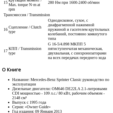
крутящий момент /
15
280 Нм при 1600-2400 об/мин
Max. torque N·m at
rpm
Трансмиссия / Transmission
Однодисковое, сухое, с
диафрагменной нажимной
Сцепление / Clutch
16
пружиной и гасителем крутильных
type
колебаний, постоянно замкнутого
типа
G 16-5/4.898 МКПП 5
КПП / Transmission
пятиступенчатая механическая,
17
type
двухвальная, с синхронизаторами
на всех передачах переднего хода
О Книге
Название: Mercedes-Benz Sprinter Classic руководство по
эксплуатации
Дизельные двигатели: OM646 DE22LA 2.1-литровыми
CDI мощностью - 109 л.с./ 80 кВт, рабочим объемом -
2148 см³
Выпуск с 1995 года
Серия: «Owner Guide»
Год издания: 09 Января 2013