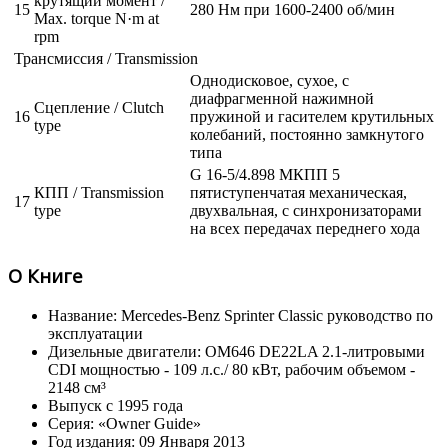
крутящий момент /
15
280 Нм при 1600-2400 об/мин
Max. torque N·m at
rpm
Трансмиссия / Transmission
Однодисковое, сухое, с
диафрагменной нажимной
Сцепление / Clutch
16
пружиной и гасителем крутильных
type
колебаний, постоянно замкнутого
типа
G 16-5/4.898 МКПП 5
КПП / Transmission
пятиступенчатая механическая,
17
type
двухвальная, с синхронизаторами
на всех передачах переднего хода
О Книге
Название: Mercedes-Benz Sprinter Classic руководство по
эксплуатации
Дизельные двигатели: OM646 DE22LA 2.1-литровыми
CDI мощностью - 109 л.с./ 80 кВт, рабочим объемом -
2148 см³
Выпуск с 1995 года
Серия: «Owner Guide»
Год издания: 09 Января 2013