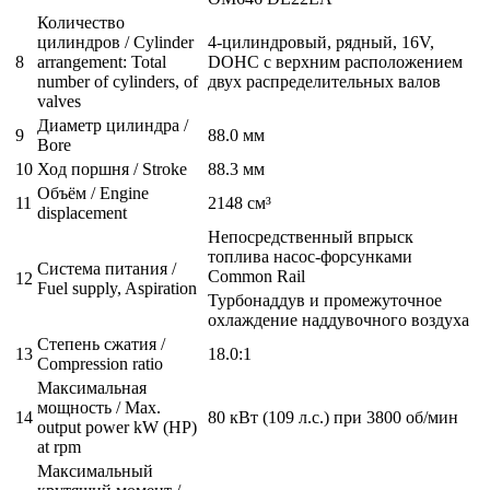
Количество
цилиндров / Cylinder
4-цилиндровый, рядный, 16V,
8
arrangement: Total
DOHC с верхним расположением
number of cylinders, of
двух распределительных валов
valves
Диаметр цилиндра /
9
88.0 мм
Bore
10
Ход поршня / Stroke
88.3 мм
Объём / Engine
11
2148 см³
displacement
Непосредственный впрыск
топлива насос-форсунками
Система питания /
Common Rail
12
Fuel supply, Aspiration
Турбонаддув и промежуточное
охлаждение наддувочного воздуха
Степень сжатия /
13
18.0:1
Compression ratio
Максимальная
мощность / Max.
14
80 кВт (109 л.с.) при 3800 об/мин
output power kW (HP)
at rpm
Максимальный