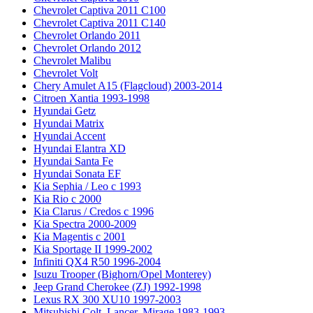
Chevrolet Captiva 2011 C100
Chevrolet Captiva 2011 C140
Chevrolet Orlando 2011
Chevrolet Orlando 2012
Chevrolet Malibu
Chevrolet Volt
Chery Amulet A15 (Flagcloud) 2003-2014
Citroen Xantia 1993-1998
Hyundai Getz
Hyundai Matrix
Hyundai Accent
Hyundai Elantra XD
Hyundai Santa Fe
Hyundai Sonata EF
Kia Sephia / Leo с 1993
Kia Rio с 2000
Kia Clarus / Credos с 1996
Kia Spectra 2000-2009
Kia Magentis с 2001
Kia Sportage II 1999-2002
Infiniti QX4 R50 1996-2004
Isuzu Trooper (Bighorn/Opel Monterey)
Jeep Grand Cherokee (ZJ) 1992-1998
Lexus RX 300 XU10 1997-2003
Mitsubishi Colt, Lancer, Mirage 1983-1993