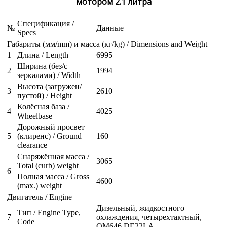
мотором 2.1 литра
Спецификация /
№
Данные
Specs
Габариты (мм/mm) и масса (кг/kg) / Dimensions and Weight
1
Длина / Length
6995
Ширина (без/с
2
1994
зеркалами) / Width
Высота (загружен/
3
2610
пустой) / Height
Колёсная база /
4
4025
Wheelbase
Дорожный просвет
5
(клиренс) / Ground
160
clearance
Снаряжённая масса /
3065
Total (curb) weight
6
Полная масса / Gross
4600
(max.) weight
Двигатель / Engine
Дизельный, жидкостного
Тип / Engine Type,
7
охлаждения, четырехтактный,
Code
OM646 DE22LA