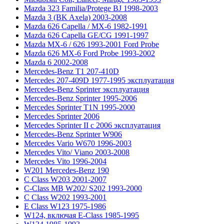
Mazda 323 Familia/Protege BJ 1998-2003
Mazda 3 (BK Axela) 2003-2008
Mazda 626 Capella / MX-6 1982-1991
Mazda 626 Capella GE/CG 1991-1997
Mazda MX-6 / 626 1993-2001 Ford Probe
Mazda 626 MX-6 Ford Probe 1993-2002
Mazda 6 2002-2008
Mercedes-Benz T1 207-410D
Mercedes 207-409D 1977-1995 эксплуатация
Mercedes-Benz Sprinter эксплуатация
Mercedes-Benz Sprinter 1995-2006
Mercedes Sprinter T1N 1995-2000
Mercedes Sprinter 2006
Mercedes Sprinter II с 2006 эксплуатация
Mercedes-Benz Sprinter W906
Mercedes Vario W670 1996-2003
Mercedes Vito/ Viano 2003-2008
Mercedes Vito 1996-2004
W201 Mercedes-Benz 190
C Class W203 2001-2007
C-Class MB W202/ S202 1993-2000
C Class W202 1993-2001
E Class W123 1975-1986
W124, включая E-Class 1985-1995