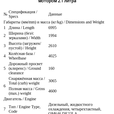
мотором 2.1 литра
Спецификация /
№
Данные
Specs
Габариты (мм/mm) и масса (кг/kg) / Dimensions and Weight
1
Длина / Length
6995
Ширина (без/с
2
1994
зеркалами) / Width
Высота (загружен/
3
2610
пустой) / Height
Колёсная база /
4
4025
Wheelbase
Дорожный просвет
5
(клиренс) / Ground
160
clearance
Снаряжённая масса /
3065
Total (curb) weight
6
Полная масса / Gross
4600
(max.) weight
Двигатель / Engine
Дизельный, жидкостного
Тип / Engine Type,
7
охлаждения, четырехтактный,
Code
OM646 DE22LA