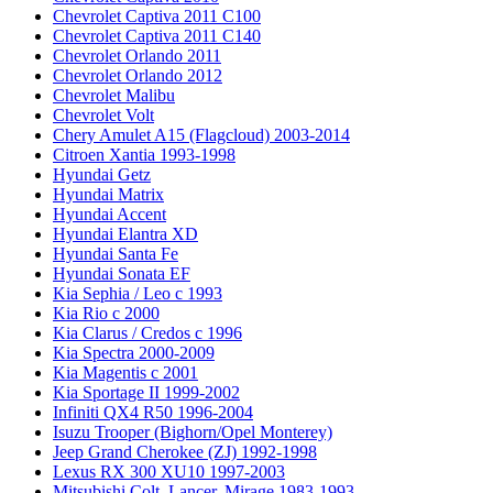
Chevrolet Captiva 2011 C100
Chevrolet Captiva 2011 C140
Chevrolet Orlando 2011
Chevrolet Orlando 2012
Chevrolet Malibu
Chevrolet Volt
Chery Amulet A15 (Flagcloud) 2003-2014
Citroen Xantia 1993-1998
Hyundai Getz
Hyundai Matrix
Hyundai Accent
Hyundai Elantra XD
Hyundai Santa Fe
Hyundai Sonata EF
Kia Sephia / Leo с 1993
Kia Rio с 2000
Kia Clarus / Credos с 1996
Kia Spectra 2000-2009
Kia Magentis с 2001
Kia Sportage II 1999-2002
Infiniti QX4 R50 1996-2004
Isuzu Trooper (Bighorn/Opel Monterey)
Jeep Grand Cherokee (ZJ) 1992-1998
Lexus RX 300 XU10 1997-2003
Mitsubishi Colt, Lancer, Mirage 1983-1993