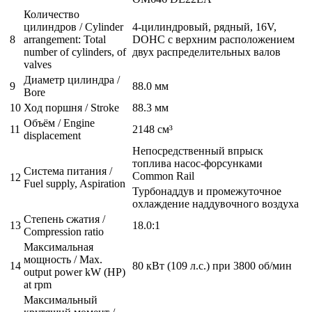
Количество
цилиндров / Cylinder
4-цилиндровый, рядный, 16V,
8
arrangement: Total
DOHC с верхним расположением
number of cylinders, of
двух распределительных валов
valves
Диаметр цилиндра /
9
88.0 мм
Bore
10
Ход поршня / Stroke
88.3 мм
Объём / Engine
11
2148 см³
displacement
Непосредственный впрыск
топлива насос-форсунками
Система питания /
Common Rail
12
Fuel supply, Aspiration
Турбонаддув и промежуточное
охлаждение наддувочного воздуха
Степень сжатия /
13
18.0:1
Compression ratio
Максимальная
мощность / Max.
14
80 кВт (109 л.с.) при 3800 об/мин
output power kW (HP)
at rpm
Максимальный