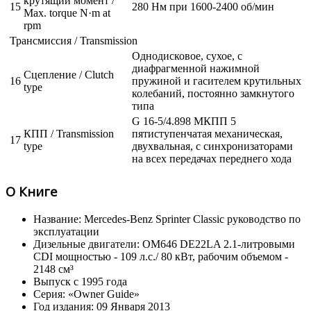
крутящий момент /
15
280 Нм при 1600-2400 об/мин
Max. torque N·m at
rpm
Трансмиссия / Transmission
Однодисковое, сухое, с
диафрагменной нажимной
Сцепление / Clutch
16
пружиной и гасителем крутильных
type
колебаний, постоянно замкнутого
типа
G 16-5/4.898 МКПП 5
КПП / Transmission
пятиступенчатая механическая,
17
type
двухвальная, с синхронизаторами
на всех передачах переднего хода
О Книге
Название: Mercedes-Benz Sprinter Classic руководство по
эксплуатации
Дизельные двигатели: OM646 DE22LA 2.1-литровыми
CDI мощностью - 109 л.с./ 80 кВт, рабочим объемом -
2148 см³
Выпуск с 1995 года
Серия: «Owner Guide»
Год издания: 09 Января 2013