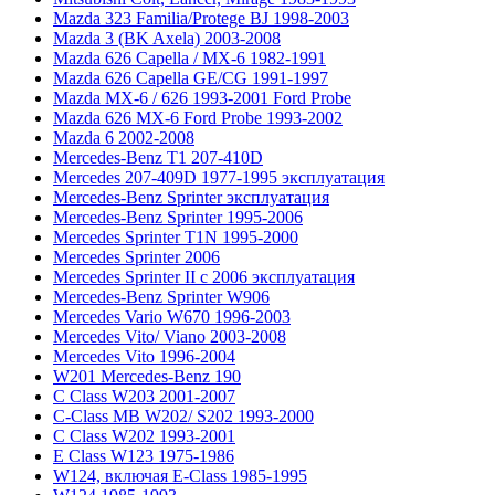
Mazda 323 Familia/Protege BJ 1998-2003
Mazda 3 (BK Axela) 2003-2008
Mazda 626 Capella / MX-6 1982-1991
Mazda 626 Capella GE/CG 1991-1997
Mazda MX-6 / 626 1993-2001 Ford Probe
Mazda 626 MX-6 Ford Probe 1993-2002
Mazda 6 2002-2008
Mercedes-Benz T1 207-410D
Mercedes 207-409D 1977-1995 эксплуатация
Mercedes-Benz Sprinter эксплуатация
Mercedes-Benz Sprinter 1995-2006
Mercedes Sprinter T1N 1995-2000
Mercedes Sprinter 2006
Mercedes Sprinter II с 2006 эксплуатация
Mercedes-Benz Sprinter W906
Mercedes Vario W670 1996-2003
Mercedes Vito/ Viano 2003-2008
Mercedes Vito 1996-2004
W201 Mercedes-Benz 190
C Class W203 2001-2007
C-Class MB W202/ S202 1993-2000
C Class W202 1993-2001
E Class W123 1975-1986
W124, включая E-Class 1985-1995