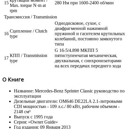
крутящий момент /
15
280 Нм при 1600-2400 об/мин
Max. torque N·m at
rpm
Трансмиссия / Transmission
Однодисковое, сухое, с
диафрагменной нажимной
Сцепление / Clutch
16
пружиной и гасителем крутильных
type
колебаний, постоянно замкнутого
типа
G 16-5/4.898 МКПП 5
КПП / Transmission
пятиступенчатая механическая,
17
type
двухвальная, с синхронизаторами
на всех передачах переднего хода
О Книге
Название: Mercedes-Benz Sprinter Classic руководство по
эксплуатации
Дизельные двигатели: OM646 DE22LA 2.1-литровыми
CDI мощностью - 109 л.с./ 80 кВт, рабочим объемом -
2148 см³
Выпуск с 1995 года
Серия: «Owner Guide»
Год издания: 09 Января 2013