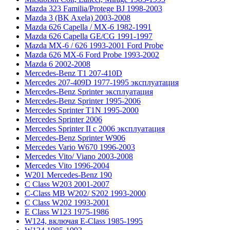
Mazda 323 Familia/Protege BJ 1998-2003
Mazda 3 (BK Axela) 2003-2008
Mazda 626 Capella / MX-6 1982-1991
Mazda 626 Capella GE/CG 1991-1997
Mazda MX-6 / 626 1993-2001 Ford Probe
Mazda 626 MX-6 Ford Probe 1993-2002
Mazda 6 2002-2008
Mercedes-Benz T1 207-410D
Mercedes 207-409D 1977-1995 эксплуатация
Mercedes-Benz Sprinter эксплуатация
Mercedes-Benz Sprinter 1995-2006
Mercedes Sprinter T1N 1995-2000
Mercedes Sprinter 2006
Mercedes Sprinter II с 2006 эксплуатация
Mercedes-Benz Sprinter W906
Mercedes Vario W670 1996-2003
Mercedes Vito/ Viano 2003-2008
Mercedes Vito 1996-2004
W201 Mercedes-Benz 190
C Class W203 2001-2007
C-Class MB W202/ S202 1993-2000
C Class W202 1993-2001
E Class W123 1975-1986
W124, включая E-Class 1985-1995