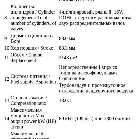
Количество
цилиндров / Cylinder
4-цилиндровый, рядный, 16V,
8
arrangement: Total
DOHC с верхним расположением
number of cylinders, of
двух распределительных валов
valves
Диаметр цилиндра /
9
88.0 мм
Bore
10
Ход поршня / Stroke
88.3 мм
Объём / Engine
11
2148 см³
displacement
Непосредственный впрыск
топлива насос-форсунками
Система питания /
Common Rail
12
Fuel supply, Aspiration
Турбонаддув и промежуточное
охлаждение наддувочного воздуха
Степень сжатия /
13
18.0:1
Compression ratio
Максимальная
мощность / Max.
14
80 кВт (109 л.с.) при 3800 об/мин
output power kW (HP)
at rpm
Максимальный