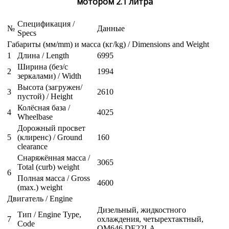
мотором 2.1 литра
Спецификация /
№
Данные
Specs
Габариты (мм/mm) и масса (кг/kg) / Dimensions and Weight
1
Длина / Length
6995
Ширина (без/с
2
1994
зеркалами) / Width
Высота (загружен/
3
2610
пустой) / Height
Колёсная база /
4
4025
Wheelbase
Дорожный просвет
5
(клиренс) / Ground
160
clearance
Снаряжённая масса /
3065
Total (curb) weight
6
Полная масса / Gross
4600
(max.) weight
Двигатель / Engine
Дизельный, жидкостного
Тип / Engine Type,
7
охлаждения, четырехтактный,
Code
OM646 DE22LA