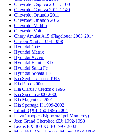
Chevrolet Captiva 2011 C100
Chevrolet Captiva 2011 C140
Chevrolet Orlando 2011
Chevrolet Orlando 2012
Chevrolet Malibu
Chevrolet Volt
Chery Amulet A15 (Flagcloud) 2003-2014
Citroen Xantia 1993-1998
Hyundai Getz
Hyundai Matrix
Hyundai Accent
Hyundai Elantra XD
Hyundai Santa Fe
Hyundai Sonata EF
Kia Sephia / Leo с 1993
Kia Rio с 2000
Kia Clarus / Credos с 1996
Kia Spectra 2000-2009
Kia Magentis с 2001
Kia Sportage II 1999-2002
Infiniti QX4 R50 1996-2004
Isuzu Trooper (Bighorn/Opel Monterey)
Jeep Grand Cherokee (ZJ) 1992-1998
Lexus RX 300 XU10 1997-2003
Mitsubishi Colt, Lancer, Mirage 1983-1993