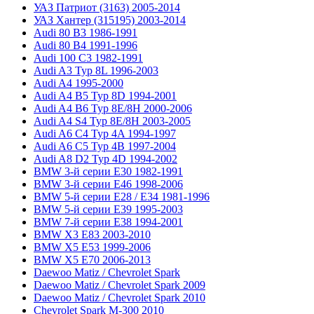
УАЗ Патриот (3163) 2005-2014
УАЗ Хантер (315195) 2003-2014
Audi 80 B3 1986-1991
Audi 80 B4 1991-1996
Audi 100 C3 1982-1991
Audi A3 Typ 8L 1996-2003
Audi A4 1995-2000
Audi A4 B5 Typ 8D 1994-2001
Audi A4 B6 Typ 8E/8H 2000-2006
Audi A4 S4 Typ 8E/8H 2003-2005
Audi A6 C4 Typ 4A 1994-1997
Audi A6 C5 Typ 4B 1997-2004
Audi A8 D2 Typ 4D 1994-2002
BMW 3-й серии E30 1982-1991
BMW 3-й серии E46 1998-2006
BMW 5-й серии E28 / E34 1981-1996
BMW 5-й серии E39 1995-2003
BMW 7-й серии E38 1994-2001
BMW X3 E83 2003-2010
BMW X5 E53 1999-2006
BMW X5 E70 2006-2013
Daewoo Matiz / Chevrolet Spark
Daewoo Matiz / Chevrolet Spark 2009
Daewoo Matiz / Chevrolet Spark 2010
Chevrolet Spark M-300 2010