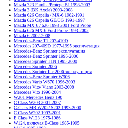
Mazda 323 Familia/Protege BJ 1998-2003
Mazda 3 (BK Axela) 2003-2008
Mazda 626 Capella / MX-6 1982-1991
Mazda 626 Capella GE/CG 1991-1997
Mazda MX-6 / 626 1993-2001 Ford Probe
Mazda 626 MX-6 Ford Probe 1993-2002
Mazda 6 2002-2008
Mercedes-Benz T1 207-410D
Mercedes 207-409D 1977-1995 эксплуатация
Mercedes-Benz Sprinter эксплуатация
Mercedes-Benz Sprinter 1995-2006
Mercedes Sprinter T1N 1995-2000
Mercedes Sprinter 2006
Mercedes Sprinter II с 2006 эксплуатация
Mercedes-Benz Sprinter W906
Mercedes Vario W670 1996-2003
Mercedes Vito/ Viano 2003-2008
Mercedes Vito 1996-2004
W201 Mercedes-Benz 190
C Class W203 2001-2007
C-Class MB W202/ S202 1993-2000
C Class W202 1993-2001
E Class W123 1975-1986
W124, включая E-Class 1985-1995