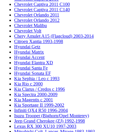
Chevrolet Captiva 2011 C100
Chevrolet Captiva 2011 C140
Chevrolet Orlando 2011
Chevrolet Orlando 2012
Chevrolet Malibu
Chevrolet Volt
Chery Amulet A15 (Flagcloud) 2003-2014
Citroen Xantia 1993-1998
Hyundai Getz
Hyundai Matrix
Hyundai Accent
Hyundai Elantra XD
Hyundai Santa Fe
Hyundai Sonata EF
Kia Sephia / Leo с 1993
Kia Rio с 2000
Kia Clarus / Credos с 1996
Kia Spectra 2000-2009
Kia Magentis с 2001
Kia Sportage II 1999-2002
Infiniti QX4 R50 1996-2004
Isuzu Trooper (Bighorn/Opel Monterey)
Jeep Grand Cherokee (ZJ) 1992-1998
Lexus RX 300 XU10 1997-2003
Mitsubishi Colt, Lancer, Mirage 1983-1993