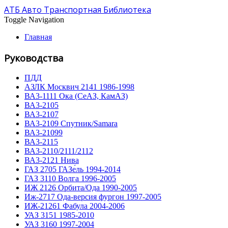
АТБ Авто Транспортная Библиотека
Toggle Navigation
Главная
Руководства
ПДД
АЗЛК Москвич 2141 1986-1998
ВА3-1111 Ока (СеАЗ, КамАЗ)
ВА3-2105
ВА3-2107
ВА3-2109 Спутник/Samara
ВА3-21099
ВА3-2115
ВА3-2110/2111/2112
ВА3-2121 Нива
ГАЗ 2705 ГАЗе́ль 1994-2014
ГАЗ 3110 Волга 1996-2005
ИЖ 2126 Орбита/Ода 1990-2005
Иж-2717 Ода-версия фургон 1997-2005
ИЖ-21261 Фабула 2004-2006
УАЗ 3151 1985-2010
УАЗ 3160 1997-2004