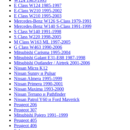
W124 1985-1993
E Class W124 1985-1997
E-Class W210 1995-2002
E Class W210 1995-2003
Mercedes-Benz W126 S-Class 1979-1991
Mercedes-Benz W140 S-Class 1991-1999
S Class W140 1991-1998
S Class W220 1998-2005
M Class W163 ML 1997-2005
G Class W463 1990-2006
Mitsubishi Carisma 1995-2004
Mitsubishi Galant E31-E88 1987-1998
Mitsubishi Outlander / Airtrek 2001-2006
Nissan Micra K12
Nissan Sunny и Pulsar
Nissan Almera 1995-1999
Nissan Primera 1990-2001
Nissan Maxima 1993-2000
Nissan Terrano и Pathfinder
Nissan Patrol Y60 и Ford Maverick
Peugeot 206
Peugeot 307
Mitsubishi Pajero 1991–1999
Peugeot 405
Peugeot 406