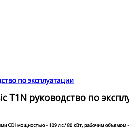
одство по эксплуатации
ssic T1N руководство по эксп
и CDI мощностью - 109 л.с./ 80 кВт, рабочим объемом -