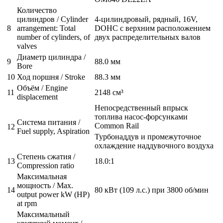
Количество
цилиндров / Cylinder
4-цилиндровый, рядный, 16V,
8
arrangement: Total
DOHC с верхним расположением
number of cylinders, of
двух распределительных валов
valves
Диаметр цилиндра /
9
88.0 мм
Bore
10
Ход поршня / Stroke
88.3 мм
Объём / Engine
11
2148 см³
displacement
Непосредственный впрыск
топлива насос-форсунками
Система питания /
Common Rail
12
Fuel supply, Aspiration
Турбонаддув и промежуточное
охлаждение наддувочного воздуха
Степень сжатия /
13
18.0:1
Compression ratio
Максимальная
мощность / Max.
14
80 кВт (109 л.с.) при 3800 об/мин
output power kW (HP)
at rpm
Максимальный