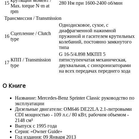
крутящий момент /
15
280 Нм при 1600-2400 об/мин
Max. torque N·m at
rpm
Трансмиссия / Transmission
Однодисковое, сухое, с
диафрагменной нажимной
Сцепление / Clutch
16
пружиной и гасителем крутильных
type
колебаний, постоянно замкнутого
типа
G 16-5/4.898 МКПП 5
КПП / Transmission
пятиступенчатая механическая,
17
type
двухвальная, с синхронизаторами
на всех передачах переднего хода
О Книге
Название: Mercedes-Benz Sprinter Classic руководство по
эксплуатации
Дизельные двигатели: OM646 DE22LA 2.1-литровыми
CDI мощностью - 109 л.с./ 80 кВт, рабочим объемом -
2148 см³
Выпуск с 1995 года
Серия: «Owner Guide»
Год издания: 09 Января 2013