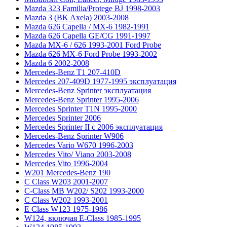
Mazda 323 Familia/Protege BJ 1998-2003
Mazda 3 (BK Axela) 2003-2008
Mazda 626 Capella / MX-6 1982-1991
Mazda 626 Capella GE/CG 1991-1997
Mazda MX-6 / 626 1993-2001 Ford Probe
Mazda 626 MX-6 Ford Probe 1993-2002
Mazda 6 2002-2008
Mercedes-Benz T1 207-410D
Mercedes 207-409D 1977-1995 эксплуатация
Mercedes-Benz Sprinter эксплуатация
Mercedes-Benz Sprinter 1995-2006
Mercedes Sprinter T1N 1995-2000
Mercedes Sprinter 2006
Mercedes Sprinter II с 2006 эксплуатация
Mercedes-Benz Sprinter W906
Mercedes Vario W670 1996-2003
Mercedes Vito/ Viano 2003-2008
Mercedes Vito 1996-2004
W201 Mercedes-Benz 190
C Class W203 2001-2007
C-Class MB W202/ S202 1993-2000
C Class W202 1993-2001
E Class W123 1975-1986
W124, включая E-Class 1985-1995