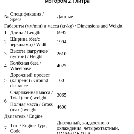
мотором 2.1 литра
Спецификация /
№
Данные
Specs
Габариты (мм/mm) и масса (кг/kg) / Dimensions and Weight
1
Длина / Length
6995
Ширина (без/с
2
1994
зеркалами) / Width
Высота (загружен/
3
2610
пустой) / Height
Колёсная база /
4
4025
Wheelbase
Дорожный просвет
5
(клиренс) / Ground
160
clearance
Снаряжённая масса /
3065
Total (curb) weight
6
Полная масса / Gross
4600
(max.) weight
Двигатель / Engine
Дизельный, жидкостного
Тип / Engine Type,
7
охлаждения, четырехтактный,
Code
OM646 DE22LA