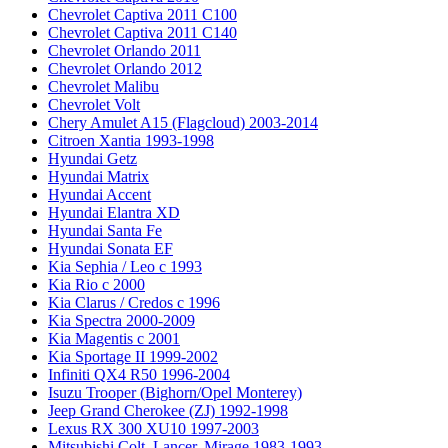
Chevrolet Captiva 2011 C100
Chevrolet Captiva 2011 C140
Chevrolet Orlando 2011
Chevrolet Orlando 2012
Chevrolet Malibu
Chevrolet Volt
Chery Amulet A15 (Flagcloud) 2003-2014
Citroen Xantia 1993-1998
Hyundai Getz
Hyundai Matrix
Hyundai Accent
Hyundai Elantra XD
Hyundai Santa Fe
Hyundai Sonata EF
Kia Sephia / Leo с 1993
Kia Rio с 2000
Kia Clarus / Credos с 1996
Kia Spectra 2000-2009
Kia Magentis с 2001
Kia Sportage II 1999-2002
Infiniti QX4 R50 1996-2004
Isuzu Trooper (Bighorn/Opel Monterey)
Jeep Grand Cherokee (ZJ) 1992-1998
Lexus RX 300 XU10 1997-2003
Mitsubishi Colt, Lancer, Mirage 1983-1993