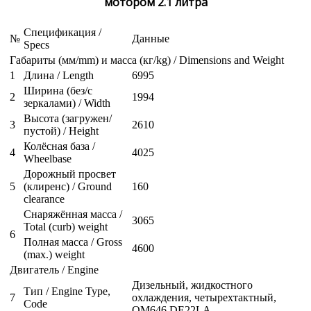
мотором 2.1 литра
Спецификация /
№
Данные
Specs
Габариты (мм/mm) и масса (кг/kg) / Dimensions and Weight
1
Длина / Length
6995
Ширина (без/с
2
1994
зеркалами) / Width
Высота (загружен/
3
2610
пустой) / Height
Колёсная база /
4
4025
Wheelbase
Дорожный просвет
5
(клиренс) / Ground
160
clearance
Снаряжённая масса /
3065
Total (curb) weight
6
Полная масса / Gross
4600
(max.) weight
Двигатель / Engine
Дизельный, жидкостного
Тип / Engine Type,
7
охлаждения, четырехтактный,
Code
OM646 DE22LA