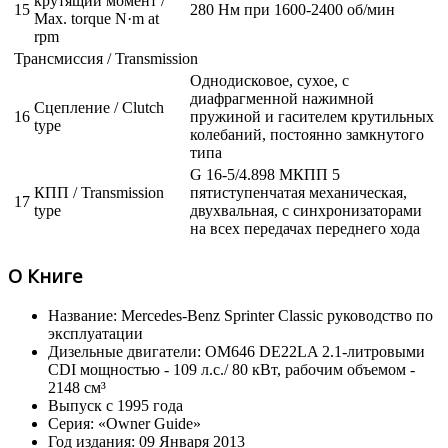
крутящий момент /
15
280 Нм при 1600-2400 об/мин
Max. torque N·m at
rpm
Трансмиссия / Transmission
Однодисковое, сухое, с
диафрагменной нажимной
Сцепление / Clutch
16
пружиной и гасителем крутильных
type
колебаний, постоянно замкнутого
типа
G 16-5/4.898 МКПП 5
КПП / Transmission
пятиступенчатая механическая,
17
type
двухвальная, с синхронизаторами
на всех передачах переднего хода
О Книге
Название: Mercedes-Benz Sprinter Classic руководство по
эксплуатации
Дизельные двигатели: OM646 DE22LA 2.1-литровыми
CDI мощностью - 109 л.с./ 80 кВт, рабочим объемом -
2148 см³
Выпуск с 1995 года
Серия: «Owner Guide»
Год издания: 09 Января 2013