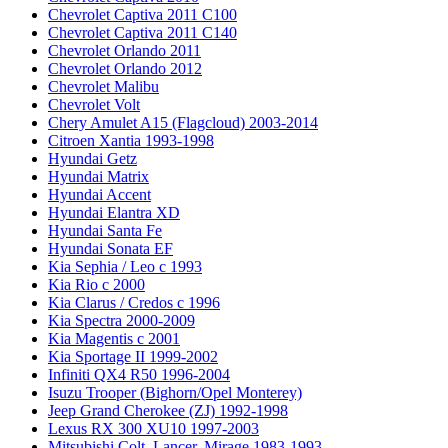
Chevrolet Captiva 2011 C100
Chevrolet Captiva 2011 C140
Chevrolet Orlando 2011
Chevrolet Orlando 2012
Chevrolet Malibu
Chevrolet Volt
Chery Amulet A15 (Flagcloud) 2003-2014
Citroen Xantia 1993-1998
Hyundai Getz
Hyundai Matrix
Hyundai Accent
Hyundai Elantra XD
Hyundai Santa Fe
Hyundai Sonata EF
Kia Sephia / Leo с 1993
Kia Rio с 2000
Kia Clarus / Credos с 1996
Kia Spectra 2000-2009
Kia Magentis с 2001
Kia Sportage II 1999-2002
Infiniti QX4 R50 1996-2004
Isuzu Trooper (Bighorn/Opel Monterey)
Jeep Grand Cherokee (ZJ) 1992-1998
Lexus RX 300 XU10 1997-2003
Mitsubishi Colt, Lancer, Mirage 1983-1993