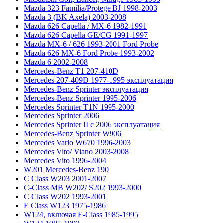
Mazda 323 Familia/Protege BJ 1998-2003
Mazda 3 (BK Axela) 2003-2008
Mazda 626 Capella / MX-6 1982-1991
Mazda 626 Capella GE/CG 1991-1997
Mazda MX-6 / 626 1993-2001 Ford Probe
Mazda 626 MX-6 Ford Probe 1993-2002
Mazda 6 2002-2008
Mercedes-Benz T1 207-410D
Mercedes 207-409D 1977-1995 эксплуатация
Mercedes-Benz Sprinter эксплуатация
Mercedes-Benz Sprinter 1995-2006
Mercedes Sprinter T1N 1995-2000
Mercedes Sprinter 2006
Mercedes Sprinter II с 2006 эксплуатация
Mercedes-Benz Sprinter W906
Mercedes Vario W670 1996-2003
Mercedes Vito/ Viano 2003-2008
Mercedes Vito 1996-2004
W201 Mercedes-Benz 190
C Class W203 2001-2007
C-Class MB W202/ S202 1993-2000
C Class W202 1993-2001
E Class W123 1975-1986
W124, включая E-Class 1985-1995