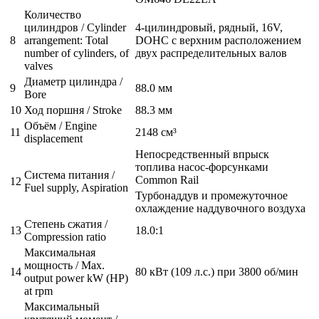
Количество
цилиндров / Cylinder
4-цилиндровый, рядный, 16V,
8
arrangement: Total
DOHC с верхним расположением
number of cylinders, of
двух распределительных валов
valves
Диаметр цилиндра /
9
88.0 мм
Bore
10
Ход поршня / Stroke
88.3 мм
Объём / Engine
11
2148 см³
displacement
Непосредственный впрыск
топлива насос-форсунками
Система питания /
Common Rail
12
Fuel supply, Aspiration
Турбонаддув и промежуточное
охлаждение наддувочного воздуха
Степень сжатия /
13
18.0:1
Compression ratio
Максимальная
мощность / Max.
14
80 кВт (109 л.с.) при 3800 об/мин
output power kW (HP)
at rpm
Максимальный