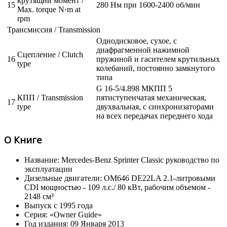
крутящий момент /
15
280 Нм при 1600-2400 об/мин
Max. torque N·m at
rpm
Трансмиссия / Transmission
Однодисковое, сухое, с
диафрагменной нажимной
Сцепление / Clutch
16
пружиной и гасителем крутильных
type
колебаний, постоянно замкнутого
типа
G 16-5/4.898 МКПП 5
КПП / Transmission
пятиступенчатая механическая,
17
type
двухвальная, с синхронизаторами
на всех передачах переднего хода
О Книге
Название: Mercedes-Benz Sprinter Classic руководство по
эксплуатации
Дизельные двигатели: OM646 DE22LA 2.1-литровыми
CDI мощностью - 109 л.с./ 80 кВт, рабочим объемом -
2148 см³
Выпуск с 1995 года
Серия: «Owner Guide»
Год издания: 09 Января 2013