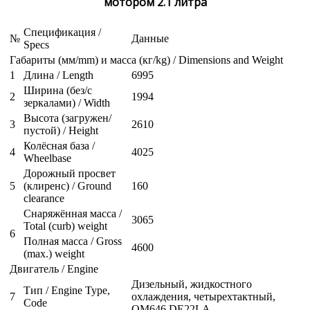
мотором 2.1 литра
Спецификация /
№
Данные
Specs
Габариты (мм/mm) и масса (кг/kg) / Dimensions and Weight
1
Длина / Length
6995
Ширина (без/с
2
1994
зеркалами) / Width
Высота (загружен/
3
2610
пустой) / Height
Колёсная база /
4
4025
Wheelbase
Дорожный просвет
5
(клиренс) / Ground
160
clearance
Снаряжённая масса /
3065
Total (curb) weight
6
Полная масса / Gross
4600
(max.) weight
Двигатель / Engine
Дизельный, жидкостного
Тип / Engine Type,
7
охлаждения, четырехтактный,
Code
OM646 DE22LA