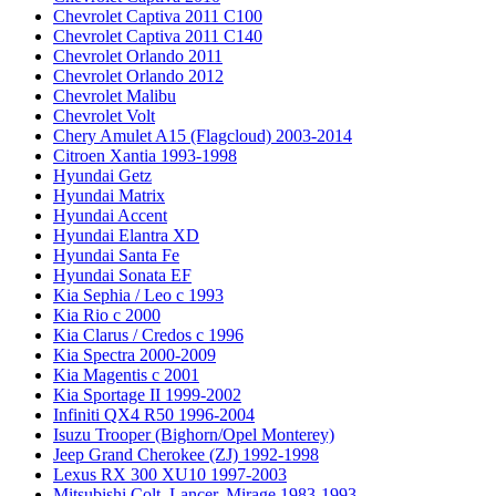
Chevrolet Captiva 2011 C100
Chevrolet Captiva 2011 C140
Chevrolet Orlando 2011
Chevrolet Orlando 2012
Chevrolet Malibu
Chevrolet Volt
Chery Amulet A15 (Flagcloud) 2003-2014
Citroen Xantia 1993-1998
Hyundai Getz
Hyundai Matrix
Hyundai Accent
Hyundai Elantra XD
Hyundai Santa Fe
Hyundai Sonata EF
Kia Sephia / Leo с 1993
Kia Rio с 2000
Kia Clarus / Credos с 1996
Kia Spectra 2000-2009
Kia Magentis с 2001
Kia Sportage II 1999-2002
Infiniti QX4 R50 1996-2004
Isuzu Trooper (Bighorn/Opel Monterey)
Jeep Grand Cherokee (ZJ) 1992-1998
Lexus RX 300 XU10 1997-2003
Mitsubishi Colt, Lancer, Mirage 1983-1993