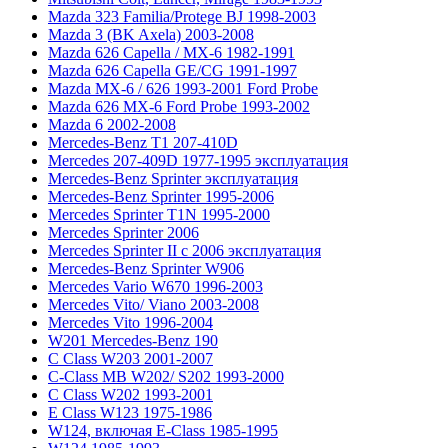
Mazda 323 Familia/Protege BJ 1998-2003
Mazda 3 (BK Axela) 2003-2008
Mazda 626 Capella / MX-6 1982-1991
Mazda 626 Capella GE/CG 1991-1997
Mazda MX-6 / 626 1993-2001 Ford Probe
Mazda 626 MX-6 Ford Probe 1993-2002
Mazda 6 2002-2008
Mercedes-Benz T1 207-410D
Mercedes 207-409D 1977-1995 эксплуатация
Mercedes-Benz Sprinter эксплуатация
Mercedes-Benz Sprinter 1995-2006
Mercedes Sprinter T1N 1995-2000
Mercedes Sprinter 2006
Mercedes Sprinter II с 2006 эксплуатация
Mercedes-Benz Sprinter W906
Mercedes Vario W670 1996-2003
Mercedes Vito/ Viano 2003-2008
Mercedes Vito 1996-2004
W201 Mercedes-Benz 190
C Class W203 2001-2007
C-Class MB W202/ S202 1993-2000
C Class W202 1993-2001
E Class W123 1975-1986
W124, включая E-Class 1985-1995