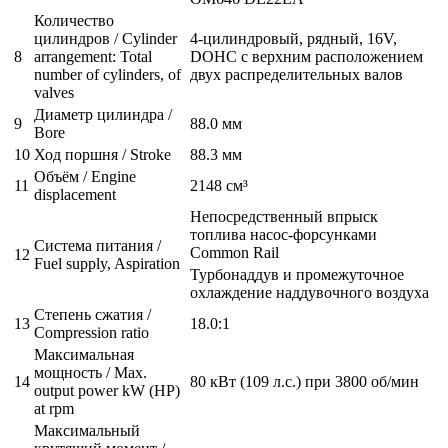
Количество
цилиндров / Cylinder
4-цилиндровый, рядный, 16V,
8
arrangement: Total
DOHC с верхним расположением
number of cylinders, of
двух распределительных валов
valves
Диаметр цилиндра /
9
88.0 мм
Bore
10
Ход поршня / Stroke
88.3 мм
Объём / Engine
11
2148 см³
displacement
Непосредственный впрыск
топлива насос-форсунками
Система питания /
Common Rail
12
Fuel supply, Aspiration
Турбонаддув и промежуточное
охлаждение наддувочного воздуха
Степень сжатия /
13
18.0:1
Compression ratio
Максимальная
мощность / Max.
14
80 кВт (109 л.с.) при 3800 об/мин
output power kW (HP)
at rpm
Максимальный