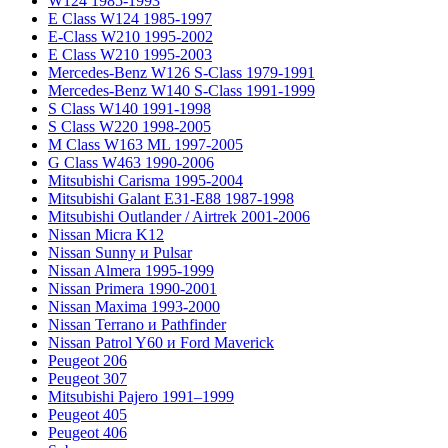
W124 1985-1993
E Class W124 1985-1997
E-Class W210 1995-2002
E Class W210 1995-2003
Mercedes-Benz W126 S-Class 1979-1991
Mercedes-Benz W140 S-Class 1991-1999
S Class W140 1991-1998
S Class W220 1998-2005
M Class W163 ML 1997-2005
G Class W463 1990-2006
Mitsubishi Carisma 1995-2004
Mitsubishi Galant E31-E88 1987-1998
Mitsubishi Outlander / Airtrek 2001-2006
Nissan Micra K12
Nissan Sunny и Pulsar
Nissan Almera 1995-1999
Nissan Primera 1990-2001
Nissan Maxima 1993-2000
Nissan Terrano и Pathfinder
Nissan Patrol Y60 и Ford Maverick
Peugeot 206
Peugeot 307
Mitsubishi Pajero 1991–1999
Peugeot 405
Peugeot 406