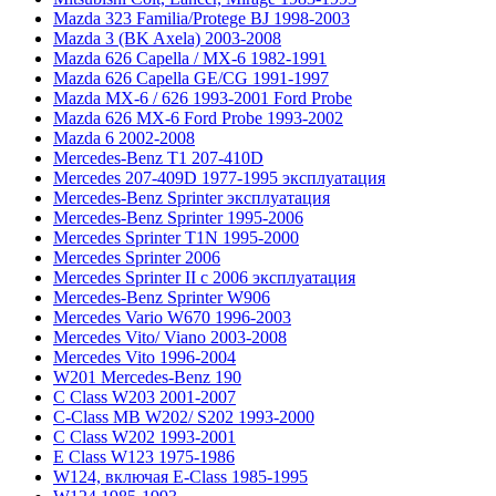
Mazda 323 Familia/Protege BJ 1998-2003
Mazda 3 (BK Axela) 2003-2008
Mazda 626 Capella / MX-6 1982-1991
Mazda 626 Capella GE/CG 1991-1997
Mazda MX-6 / 626 1993-2001 Ford Probe
Mazda 626 MX-6 Ford Probe 1993-2002
Mazda 6 2002-2008
Mercedes-Benz T1 207-410D
Mercedes 207-409D 1977-1995 эксплуатация
Mercedes-Benz Sprinter эксплуатация
Mercedes-Benz Sprinter 1995-2006
Mercedes Sprinter T1N 1995-2000
Mercedes Sprinter 2006
Mercedes Sprinter II с 2006 эксплуатация
Mercedes-Benz Sprinter W906
Mercedes Vario W670 1996-2003
Mercedes Vito/ Viano 2003-2008
Mercedes Vito 1996-2004
W201 Mercedes-Benz 190
C Class W203 2001-2007
C-Class MB W202/ S202 1993-2000
C Class W202 1993-2001
E Class W123 1975-1986
W124, включая E-Class 1985-1995