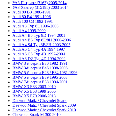
УАЗ Патриот (3163) 2005-2014
УАЗ Хантер (315195) 2003-2014
Audi 80 B3 1986-1991
Audi 80 B4 1991-1996
Audi 100 C3 1982-1991
Audi A3 Typ 8L 1996-2003
Audi A4 1995-2000
Audi A4 B5 Typ 8D 1994-2001
Audi A4 B6 Typ 8E/8H 2000-2006
Audi A4 S4 Typ 8E/8H 2003-2005
Audi A6 C4 Typ 4A 1994-1997
Audi A6 C5 Typ 4B 1997-2004
Audi A8 D2 Typ 4D 1994-2002
BMW 3-й серии E30 1982-1991
BMW 3-й серии E46 1998-2006
BMW 5-й серии E28 / E34 1981-1996
BMW 5-й серии E39 1995-2003
BMW 7-й серии E38 1994-2001
BMW X3 E83 2003-2010
BMW X5 E53 1999-2006
BMW X5 E70 2006-2013
Daewoo Matiz / Chevrolet Spark
Daewoo Matiz / Chevrolet Spark 2009
Daewoo Matiz / Chevrolet Spark 2010
Chevrolet Spark M-300 2010