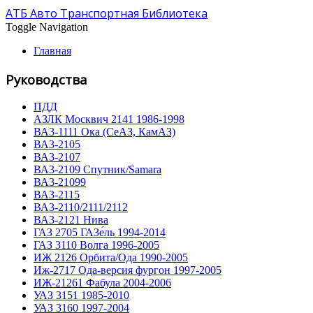
АТБ Авто Транспортная Библиотека
Toggle Navigation
Главная
Руководства
ПДД
АЗЛК Москвич 2141 1986-1998
ВА3-1111 Ока (СеАЗ, КамАЗ)
ВА3-2105
ВА3-2107
ВА3-2109 Спутник/Samara
ВА3-21099
ВА3-2115
ВА3-2110/2111/2112
ВА3-2121 Нива
ГАЗ 2705 ГАЗе́ль 1994-2014
ГАЗ 3110 Волга 1996-2005
ИЖ 2126 Орбита/Ода 1990-2005
Иж-2717 Ода-версия фургон 1997-2005
ИЖ-21261 Фабула 2004-2006
УАЗ 3151 1985-2010
УАЗ 3160 1997-2004