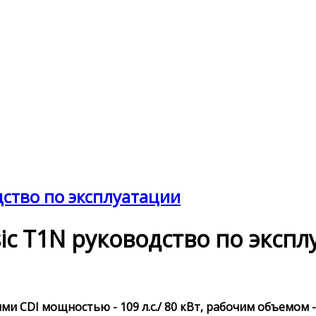
одство по эксплуатации
ssic T1N руководство по эксп
и CDI мощностью - 109 л.с./ 80 кВт, рабочим объемом -