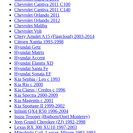
Chevrolet Captiva 2011 C100
Chevrolet Captiva 2011 C140
Chevrolet Orlando 2011
Chevrolet Orlando 2012
Chevrolet Malibu
Chevrolet Volt
Chery Amulet A15 (Flagcloud) 2003-2014
Citroen Xantia 1993-1998
Hyundai Getz
Hyundai Matrix
Hyundai Accent
Hyundai Elantra XD
Hyundai Santa Fe
Hyundai Sonata EF
Kia Sephia / Leo с 1993
Kia Rio с 2000
Kia Clarus / Credos с 1996
Kia Spectra 2000-2009
Kia Magentis с 2001
Kia Sportage II 1999-2002
Infiniti QX4 R50 1996-2004
Isuzu Trooper (Bighorn/Opel Monterey)
Jeep Grand Cherokee (ZJ) 1992-1998
Lexus RX 300 XU10 1997-2003
Mitsubishi Colt, Lancer, Mirage 1983-1993