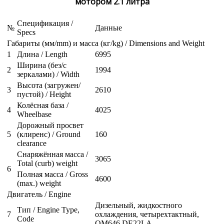
мотором 2.1 литра
Спецификация /
№
Данные
Specs
Габариты (мм/mm) и масса (кг/kg) / Dimensions and Weight
1
Длина / Length
6995
Ширина (без/с
2
1994
зеркалами) / Width
Высота (загружен/
3
2610
пустой) / Height
Колёсная база /
4
4025
Wheelbase
Дорожный просвет
5
(клиренс) / Ground
160
clearance
Снаряжённая масса /
3065
Total (curb) weight
6
Полная масса / Gross
4600
(max.) weight
Двигатель / Engine
Дизельный, жидкостного
Тип / Engine Type,
7
охлаждения, четырехтактный,
Code
OM646 DE22LA