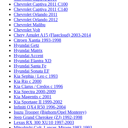
Chevrolet Captiva 2011 C100
Chevrolet Captiva 2011 C140
Chevrolet Orlando 2011
Chevrolet Orlando 2012
Chevrolet Malibu
Chevrolet Volt
Chery Amulet A15 (Flagcloud) 2003-2014
Citroen Xantia 1993-1998
Hyundai Getz
Hyundai Matrix
Hyundai Accent
Hyundai Elantra XD
Hyundai Santa Fe
Hyundai Sonata EF
Kia Sephia / Leo с 1993
Kia Rio с 2000
Kia Clarus / Credos с 1996
Kia Spectra 2000-2009
Kia Magentis с 2001
Kia Sportage II 1999-2002
Infiniti QX4 R50 1996-2004
Isuzu Trooper (Bighorn/Opel Monterey)
Jeep Grand Cherokee (ZJ) 1992-1998
Lexus RX 300 XU10 1997-2003
Mitsubishi Colt, Lancer, Mirage 1983-1993