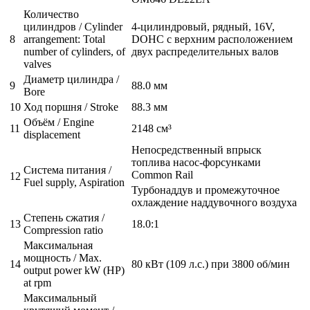
Количество
цилиндров / Cylinder
4-цилиндровый, рядный, 16V,
8
arrangement: Total
DOHC с верхним расположением
number of cylinders, of
двух распределительных валов
valves
Диаметр цилиндра /
9
88.0 мм
Bore
10
Ход поршня / Stroke
88.3 мм
Объём / Engine
11
2148 см³
displacement
Непосредственный впрыск
топлива насос-форсунками
Система питания /
Common Rail
12
Fuel supply, Aspiration
Турбонаддув и промежуточное
охлаждение наддувочного воздуха
Степень сжатия /
13
18.0:1
Compression ratio
Максимальная
мощность / Max.
14
80 кВт (109 л.с.) при 3800 об/мин
output power kW (HP)
at rpm
Максимальный