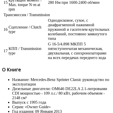
крутящий момент /
15
280 Нм при 1600-2400 об/мин
Max. torque N·m at
rpm
Трансмиссия / Transmission
Однодисковое, сухое, с
диафрагменной нажимной
Сцепление / Clutch
16
пружиной и гасителем крутильных
type
колебаний, постоянно замкнутого
типа
G 16-5/4.898 МКПП 5
КПП / Transmission
пятиступенчатая механическая,
17
type
двухвальная, с синхронизаторами
на всех передачах переднего хода
О Книге
Название: Mercedes-Benz Sprinter Classic руководство по
эксплуатации
Дизельные двигатели: OM646 DE22LA 2.1-литровыми
CDI мощностью - 109 л.с./ 80 кВт, рабочим объемом -
2148 см³
Выпуск с 1995 года
Серия: «Owner Guide»
Год издания: 09 Января 2013