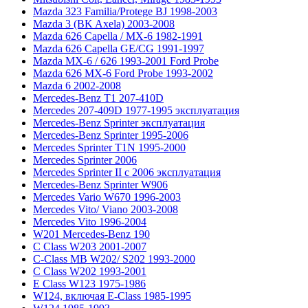
Mazda 323 Familia/Protege BJ 1998-2003
Mazda 3 (BK Axela) 2003-2008
Mazda 626 Capella / MX-6 1982-1991
Mazda 626 Capella GE/CG 1991-1997
Mazda MX-6 / 626 1993-2001 Ford Probe
Mazda 626 MX-6 Ford Probe 1993-2002
Mazda 6 2002-2008
Mercedes-Benz T1 207-410D
Mercedes 207-409D 1977-1995 эксплуатация
Mercedes-Benz Sprinter эксплуатация
Mercedes-Benz Sprinter 1995-2006
Mercedes Sprinter T1N 1995-2000
Mercedes Sprinter 2006
Mercedes Sprinter II с 2006 эксплуатация
Mercedes-Benz Sprinter W906
Mercedes Vario W670 1996-2003
Mercedes Vito/ Viano 2003-2008
Mercedes Vito 1996-2004
W201 Mercedes-Benz 190
C Class W203 2001-2007
C-Class MB W202/ S202 1993-2000
C Class W202 1993-2001
E Class W123 1975-1986
W124, включая E-Class 1985-1995