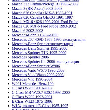
Mazda 323 Familia/Protege BJ 1998-2003
Mazda 3 (BK Axela) 2003-2008
Mazda 626 Capella / MX-6 1982-1991
Mazda 626 Capella GE/CG 1991-1997
Mazda MX-6 / 626 1993-2001 Ford Probe
Mazda 626 MX-6 Ford Probe 1993-2002
Mazda 6 2002-2008
Mercedes-Benz T1 207-410D
Mercedes 207-409D 1977-1995 эксплуатация
Mercedes-Benz Sprinter эксплуатация
Mercedes-Benz Sprinter 1995-2006
Mercedes Sprinter T1N 1995-2000
Mercedes Sprinter 2006
Mercedes Sprinter II с 2006 эксплуатация
Mercedes-Benz Sprinter W906
Mercedes Vario W670 1996-2003
Mercedes Vito/ Viano 2003-2008
Mercedes Vito 1996-2004
W201 Mercedes-Benz 190
C Class W203 2001-2007
C-Class MB W202/ S202 1993-2000
C Class W202 1993-2001
E Class W123 1975-1986
W124, включая E-Class 1985-1995