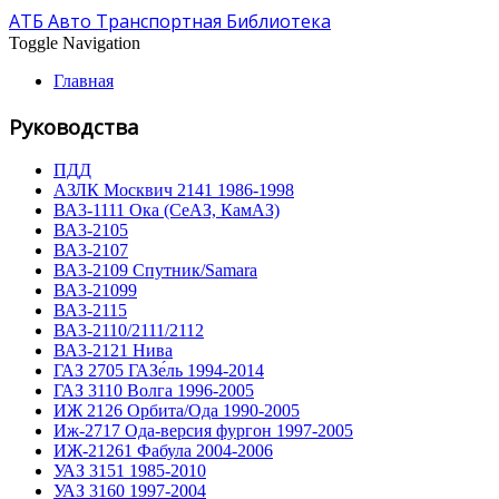
АТБ Авто Транспортная Библиотека
Toggle Navigation
Главная
Руководства
ПДД
АЗЛК Москвич 2141 1986-1998
ВА3-1111 Ока (СеАЗ, КамАЗ)
ВА3-2105
ВА3-2107
ВА3-2109 Спутник/Samara
ВА3-21099
ВА3-2115
ВА3-2110/2111/2112
ВА3-2121 Нива
ГАЗ 2705 ГАЗе́ль 1994-2014
ГАЗ 3110 Волга 1996-2005
ИЖ 2126 Орбита/Ода 1990-2005
Иж-2717 Ода-версия фургон 1997-2005
ИЖ-21261 Фабула 2004-2006
УАЗ 3151 1985-2010
УАЗ 3160 1997-2004