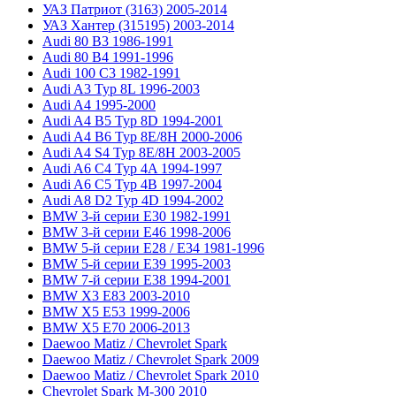
УАЗ Патриот (3163) 2005-2014
УАЗ Хантер (315195) 2003-2014
Audi 80 B3 1986-1991
Audi 80 B4 1991-1996
Audi 100 C3 1982-1991
Audi A3 Typ 8L 1996-2003
Audi A4 1995-2000
Audi A4 B5 Typ 8D 1994-2001
Audi A4 B6 Typ 8E/8H 2000-2006
Audi A4 S4 Typ 8E/8H 2003-2005
Audi A6 C4 Typ 4A 1994-1997
Audi A6 C5 Typ 4B 1997-2004
Audi A8 D2 Typ 4D 1994-2002
BMW 3-й серии E30 1982-1991
BMW 3-й серии E46 1998-2006
BMW 5-й серии E28 / E34 1981-1996
BMW 5-й серии E39 1995-2003
BMW 7-й серии E38 1994-2001
BMW X3 E83 2003-2010
BMW X5 E53 1999-2006
BMW X5 E70 2006-2013
Daewoo Matiz / Chevrolet Spark
Daewoo Matiz / Chevrolet Spark 2009
Daewoo Matiz / Chevrolet Spark 2010
Chevrolet Spark M-300 2010