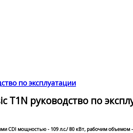
одство по эксплуатации
ssic T1N руководство по эксп
и CDI мощностью - 109 л.с./ 80 кВт, рабочим объемом -