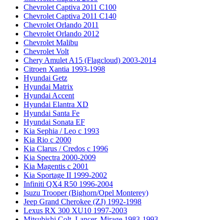
Chevrolet Captiva 2011 C100
Chevrolet Captiva 2011 C140
Chevrolet Orlando 2011
Chevrolet Orlando 2012
Chevrolet Malibu
Chevrolet Volt
Chery Amulet A15 (Flagcloud) 2003-2014
Citroen Xantia 1993-1998
Hyundai Getz
Hyundai Matrix
Hyundai Accent
Hyundai Elantra XD
Hyundai Santa Fe
Hyundai Sonata EF
Kia Sephia / Leo с 1993
Kia Rio с 2000
Kia Clarus / Credos с 1996
Kia Spectra 2000-2009
Kia Magentis с 2001
Kia Sportage II 1999-2002
Infiniti QX4 R50 1996-2004
Isuzu Trooper (Bighorn/Opel Monterey)
Jeep Grand Cherokee (ZJ) 1992-1998
Lexus RX 300 XU10 1997-2003
Mitsubishi Colt, Lancer, Mirage 1983-1993