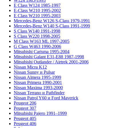
W124 1985-1993
E Class W124 1985-1997
E-Class W210 1995-2002
E Class W210 1995-2003
Mercedes-Benz W126 S-Class 1979-1991
Mercedes-Benz W140 S-Class 1991-1999
S Class W140 1991-1998
S Class W220 1998-2005
M Class W163 ML 1997-2005
G Class W463 1990-2006
Mitsubishi Carisma 1995-2004
Mitsubishi Galant E31-E88 1987-1998
Mitsubishi Outlander / Airtrek 2001-2006
Nissan Micra K12
Nissan Sunny и Pulsar
Nissan Almera 1995-1999
Nissan Primera 1990-2001
Nissan Maxima 1993-2000
Nissan Terrano и Pathfinder
Nissan Patrol Y60 и Ford Maverick
Peugeot 206
Peugeot 307
Mitsubishi Pajero 1991–1999
Peugeot 405
Peugeot 406