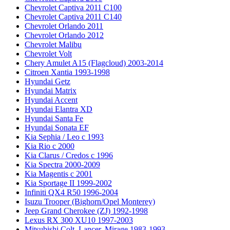
Chevrolet Captiva 2011 C100
Chevrolet Captiva 2011 C140
Chevrolet Orlando 2011
Chevrolet Orlando 2012
Chevrolet Malibu
Chevrolet Volt
Chery Amulet A15 (Flagcloud) 2003-2014
Citroen Xantia 1993-1998
Hyundai Getz
Hyundai Matrix
Hyundai Accent
Hyundai Elantra XD
Hyundai Santa Fe
Hyundai Sonata EF
Kia Sephia / Leo с 1993
Kia Rio с 2000
Kia Clarus / Credos с 1996
Kia Spectra 2000-2009
Kia Magentis с 2001
Kia Sportage II 1999-2002
Infiniti QX4 R50 1996-2004
Isuzu Trooper (Bighorn/Opel Monterey)
Jeep Grand Cherokee (ZJ) 1992-1998
Lexus RX 300 XU10 1997-2003
Mitsubishi Colt, Lancer, Mirage 1983-1993