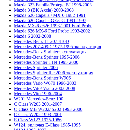
Mazda 323 Familia/Protege BJ 1998-2003
Mazda 3 (BK Axela) 2003-2008
Mazda 626 Capella / MX-6 1982-1991
Mazda 626 Capella GE/CG 1991-1997
Mazda MX-6 / 626 1993-2001 Ford Probe
Mazda 626 MX-6 Ford Probe 1993-2002
Mazda 6 2002-2008
Mercedes-Benz T1 207-410D
Mercedes 207-409D 1977-1995 эксплуатация
Mercedes-Benz Sprinter эксплуатация
Mercedes-Benz Sprinter 1995-2006
Mercedes Sprinter T1N 1995-2000
Mercedes Sprinter 2006
Mercedes Sprinter II с 2006 эксплуатация
Mercedes-Benz Sprinter W906
Mercedes Vario W670 1996-2003
Mercedes Vito/ Viano 2003-2008
Mercedes Vito 1996-2004
W201 Mercedes-Benz 190
C Class W203 2001-2007
C-Class MB W202/ S202 1993-2000
C Class W202 1993-2001
E Class W123 1975-1986
W124, включая E-Class 1985-1995