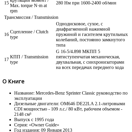
крутящий момент /
15
280 Нм при 1600-2400 об/мин
Max. torque N·m at
rpm
Трансмиссия / Transmission
Однодисковое, сухое, с
диафрагменной нажимной
Сцепление / Clutch
16
пружиной и гасителем крутильных
type
колебаний, постоянно замкнутого
типа
G 16-5/4.898 МКПП 5
КПП / Transmission
пятиступенчатая механическая,
17
type
двухвальная, с синхронизаторами
на всех передачах переднего хода
О Книге
Название: Mercedes-Benz Sprinter Classic руководство по
эксплуатации
Дизельные двигатели: OM646 DE22LA 2.1-литровыми
CDI мощностью - 109 л.с./ 80 кВт, рабочим объемом -
2148 см³
Выпуск с 1995 года
Серия: «Owner Guide»
Год издания: 09 Января 2013