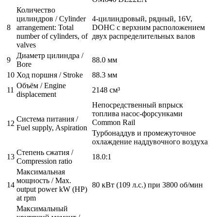
Количество
цилиндров / Cylinder
4-цилиндровый, рядный, 16V,
8
arrangement: Total
DOHC с верхним расположением
number of cylinders, of
двух распределительных валов
valves
Диаметр цилиндра /
9
88.0 мм
Bore
10
Ход поршня / Stroke
88.3 мм
Объём / Engine
11
2148 см³
displacement
Непосредственный впрыск
топлива насос-форсунками
Система питания /
Common Rail
12
Fuel supply, Aspiration
Турбонаддув и промежуточное
охлаждение наддувочного воздуха
Степень сжатия /
13
18.0:1
Compression ratio
Максимальная
мощность / Max.
14
80 кВт (109 л.с.) при 3800 об/мин
output power kW (HP)
at rpm
Максимальный