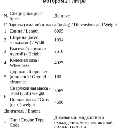
мотором 2.1 литра
Спецификация /
№
Данные
Specs
Габариты (мм/mm) и масса (кг/kg) / Dimensions and Weight
1
Длина / Length
6995
Ширина (без/с
2
1994
зеркалами) / Width
Высота (загружен/
3
2610
пустой) / Height
Колёсная база /
4
4025
Wheelbase
Дорожный просвет
5
(клиренс) / Ground
160
clearance
Снаряжённая масса /
3065
Total (curb) weight
6
Полная масса / Gross
4600
(max.) weight
Двигатель / Engine
Дизельный, жидкостного
Тип / Engine Type,
7
охлаждения, четырехтактный,
Code
OM646 DE22LA