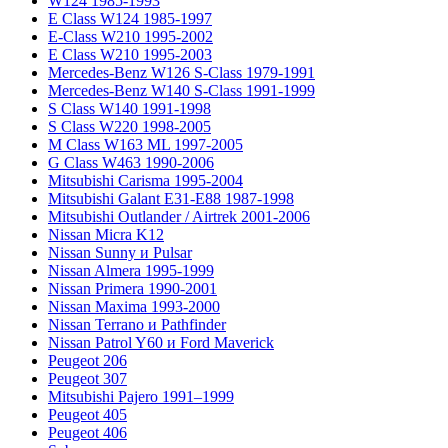
W124 1985-1993
E Class W124 1985-1997
E-Class W210 1995-2002
E Class W210 1995-2003
Mercedes-Benz W126 S-Class 1979-1991
Mercedes-Benz W140 S-Class 1991-1999
S Class W140 1991-1998
S Class W220 1998-2005
M Class W163 ML 1997-2005
G Class W463 1990-2006
Mitsubishi Carisma 1995-2004
Mitsubishi Galant E31-E88 1987-1998
Mitsubishi Outlander / Airtrek 2001-2006
Nissan Micra K12
Nissan Sunny и Pulsar
Nissan Almera 1995-1999
Nissan Primera 1990-2001
Nissan Maxima 1993-2000
Nissan Terrano и Pathfinder
Nissan Patrol Y60 и Ford Maverick
Peugeot 206
Peugeot 307
Mitsubishi Pajero 1991–1999
Peugeot 405
Peugeot 406