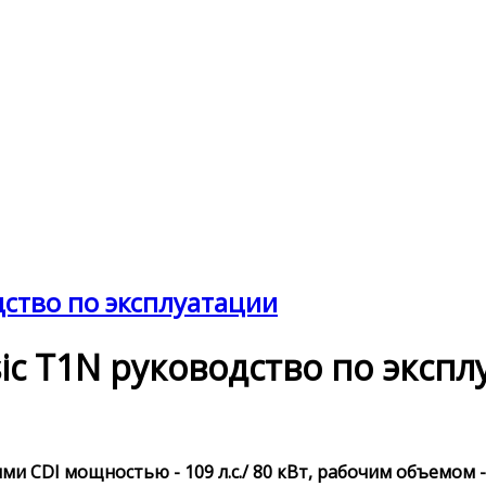
одство по эксплуатации
ssic T1N руководство по эксп
и CDI мощностью - 109 л.с./ 80 кВт, рабочим объемом -