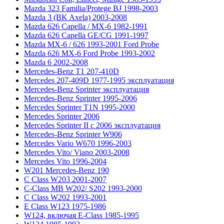
Mazda 323 Familia/Protege BJ 1998-2003
Mazda 3 (BK Axela) 2003-2008
Mazda 626 Capella / MX-6 1982-1991
Mazda 626 Capella GE/CG 1991-1997
Mazda MX-6 / 626 1993-2001 Ford Probe
Mazda 626 MX-6 Ford Probe 1993-2002
Mazda 6 2002-2008
Mercedes-Benz T1 207-410D
Mercedes 207-409D 1977-1995 эксплуатация
Mercedes-Benz Sprinter эксплуатация
Mercedes-Benz Sprinter 1995-2006
Mercedes Sprinter T1N 1995-2000
Mercedes Sprinter 2006
Mercedes Sprinter II с 2006 эксплуатация
Mercedes-Benz Sprinter W906
Mercedes Vario W670 1996-2003
Mercedes Vito/ Viano 2003-2008
Mercedes Vito 1996-2004
W201 Mercedes-Benz 190
C Class W203 2001-2007
C-Class MB W202/ S202 1993-2000
C Class W202 1993-2001
E Class W123 1975-1986
W124, включая E-Class 1985-1995