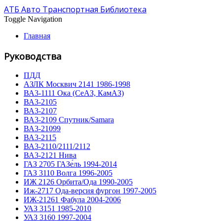
АТБ Авто Транспортная Библиотека
Toggle Navigation
Главная
Руководства
ПДД
АЗЛК Москвич 2141 1986-1998
ВА3-1111 Ока (СеАЗ, КамАЗ)
ВА3-2105
ВА3-2107
ВА3-2109 Спутник/Samara
ВА3-21099
ВА3-2115
ВА3-2110/2111/2112
ВА3-2121 Нива
ГАЗ 2705 ГАЗе́ль 1994-2014
ГАЗ 3110 Волга 1996-2005
ИЖ 2126 Орбита/Ода 1990-2005
Иж-2717 Ода-версия фургон 1997-2005
ИЖ-21261 Фабула 2004-2006
УАЗ 3151 1985-2010
УАЗ 3160 1997-2004