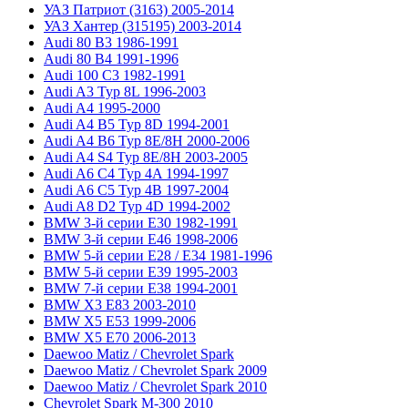
УАЗ Патриот (3163) 2005-2014
УАЗ Хантер (315195) 2003-2014
Audi 80 B3 1986-1991
Audi 80 B4 1991-1996
Audi 100 C3 1982-1991
Audi A3 Typ 8L 1996-2003
Audi A4 1995-2000
Audi A4 B5 Typ 8D 1994-2001
Audi A4 B6 Typ 8E/8H 2000-2006
Audi A4 S4 Typ 8E/8H 2003-2005
Audi A6 C4 Typ 4A 1994-1997
Audi A6 C5 Typ 4B 1997-2004
Audi A8 D2 Typ 4D 1994-2002
BMW 3-й серии E30 1982-1991
BMW 3-й серии E46 1998-2006
BMW 5-й серии E28 / E34 1981-1996
BMW 5-й серии E39 1995-2003
BMW 7-й серии E38 1994-2001
BMW X3 E83 2003-2010
BMW X5 E53 1999-2006
BMW X5 E70 2006-2013
Daewoo Matiz / Chevrolet Spark
Daewoo Matiz / Chevrolet Spark 2009
Daewoo Matiz / Chevrolet Spark 2010
Chevrolet Spark M-300 2010