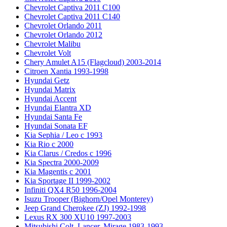
Chevrolet Captiva 2011 C100
Chevrolet Captiva 2011 C140
Chevrolet Orlando 2011
Chevrolet Orlando 2012
Chevrolet Malibu
Chevrolet Volt
Chery Amulet A15 (Flagcloud) 2003-2014
Citroen Xantia 1993-1998
Hyundai Getz
Hyundai Matrix
Hyundai Accent
Hyundai Elantra XD
Hyundai Santa Fe
Hyundai Sonata EF
Kia Sephia / Leo с 1993
Kia Rio с 2000
Kia Clarus / Credos с 1996
Kia Spectra 2000-2009
Kia Magentis с 2001
Kia Sportage II 1999-2002
Infiniti QX4 R50 1996-2004
Isuzu Trooper (Bighorn/Opel Monterey)
Jeep Grand Cherokee (ZJ) 1992-1998
Lexus RX 300 XU10 1997-2003
Mitsubishi Colt, Lancer, Mirage 1983-1993