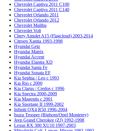
Chevrolet Captiva 2011 C100
Chevrolet Captiva 2011 C140
Chevrolet Orlando 2011
Chevrolet Orlando 2012
Chevrolet Malibu
Chevrolet Volt
Chery Amulet A15 (Flagcloud) 2003-2014
Citroen Xantia 1993-1998
Hyundai Getz
Hyundai Matrix
Hyundai Accent
Hyundai Elantra XD
Hyundai Santa Fe
Hyundai Sonata EF
Kia Sephia / Leo с 1993
Kia Rio с 2000
Kia Clarus / Credos с 1996
Kia Spectra 2000-2009
Kia Magentis с 2001
Kia Sportage II 1999-2002
Infiniti QX4 R50 1996-2004
Isuzu Trooper (Bighorn/Opel Monterey)
Jeep Grand Cherokee (ZJ) 1992-1998
Lexus RX 300 XU10 1997-2003
Mitsubishi Colt, Lancer, Mirage 1983-1993