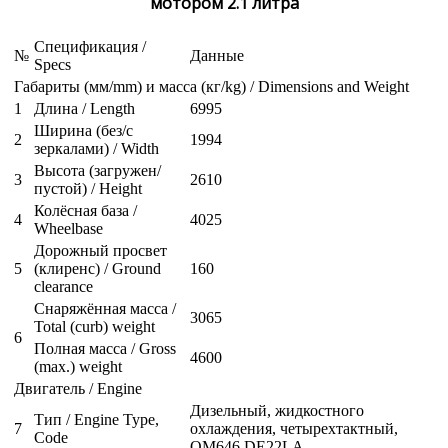
мотором 2.1 литра
Спецификация /
№
Данные
Specs
Габариты (мм/mm) и масса (кг/kg) / Dimensions and Weight
1
Длина / Length
6995
Ширина (без/с
2
1994
зеркалами) / Width
Высота (загружен/
3
2610
пустой) / Height
Колёсная база /
4
4025
Wheelbase
Дорожный просвет
5
(клиренс) / Ground
160
clearance
Снаряжённая масса /
3065
Total (curb) weight
6
Полная масса / Gross
4600
(max.) weight
Двигатель / Engine
Дизельный, жидкостного
Тип / Engine Type,
7
охлаждения, четырехтактный,
Code
OM646 DE22LA