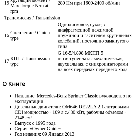
крутящий момент /
15
280 Нм при 1600-2400 об/мин
Max. torque N·m at
rpm
Трансмиссия / Transmission
Однодисковое, сухое, с
диафрагменной нажимной
Сцепление / Clutch
16
пружиной и гасителем крутильных
type
колебаний, постоянно замкнутого
типа
G 16-5/4.898 МКПП 5
КПП / Transmission
пятиступенчатая механическая,
17
type
двухвальная, с синхронизаторами
на всех передачах переднего хода
О Книге
Название: Mercedes-Benz Sprinter Classic руководство по
эксплуатации
Дизельные двигатели: OM646 DE22LA 2.1-литровыми
CDI мощностью - 109 л.с./ 80 кВт, рабочим объемом -
2148 см³
Выпуск с 1995 года
Серия: «Owner Guide»
Год издания: 09 Января 2013