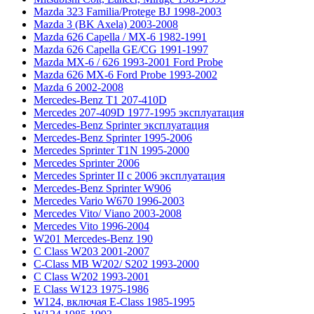
Mazda 323 Familia/Protege BJ 1998-2003
Mazda 3 (BK Axela) 2003-2008
Mazda 626 Capella / MX-6 1982-1991
Mazda 626 Capella GE/CG 1991-1997
Mazda MX-6 / 626 1993-2001 Ford Probe
Mazda 626 MX-6 Ford Probe 1993-2002
Mazda 6 2002-2008
Mercedes-Benz T1 207-410D
Mercedes 207-409D 1977-1995 эксплуатация
Mercedes-Benz Sprinter эксплуатация
Mercedes-Benz Sprinter 1995-2006
Mercedes Sprinter T1N 1995-2000
Mercedes Sprinter 2006
Mercedes Sprinter II с 2006 эксплуатация
Mercedes-Benz Sprinter W906
Mercedes Vario W670 1996-2003
Mercedes Vito/ Viano 2003-2008
Mercedes Vito 1996-2004
W201 Mercedes-Benz 190
C Class W203 2001-2007
C-Class MB W202/ S202 1993-2000
C Class W202 1993-2001
E Class W123 1975-1986
W124, включая E-Class 1985-1995