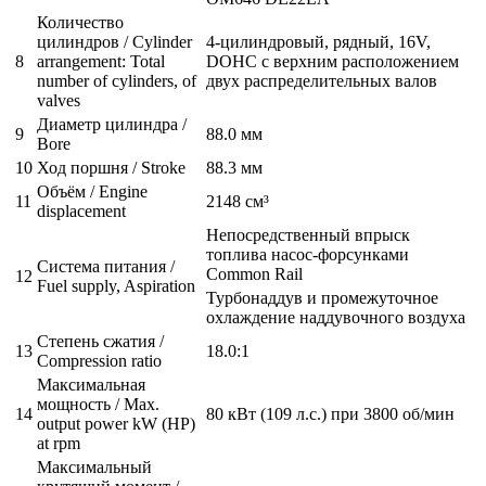
Количество
цилиндров / Cylinder
4-цилиндровый, рядный, 16V,
8
arrangement: Total
DOHC с верхним расположением
number of cylinders, of
двух распределительных валов
valves
Диаметр цилиндра /
9
88.0 мм
Bore
10
Ход поршня / Stroke
88.3 мм
Объём / Engine
11
2148 см³
displacement
Непосредственный впрыск
топлива насос-форсунками
Система питания /
Common Rail
12
Fuel supply, Aspiration
Турбонаддув и промежуточное
охлаждение наддувочного воздуха
Степень сжатия /
13
18.0:1
Compression ratio
Максимальная
мощность / Max.
14
80 кВт (109 л.с.) при 3800 об/мин
output power kW (HP)
at rpm
Максимальный