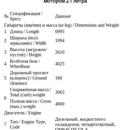
мотором 2.1 литра
Спецификация /
№
Данные
Specs
Габариты (мм/mm) и масса (кг/kg) / Dimensions and Weight
1
Длина / Length
6995
Ширина (без/с
2
1994
зеркалами) / Width
Высота (загружен/
3
2610
пустой) / Height
Колёсная база /
4
4025
Wheelbase
Дорожный просвет
5
(клиренс) / Ground
160
clearance
Снаряжённая масса /
3065
Total (curb) weight
6
Полная масса / Gross
4600
(max.) weight
Двигатель / Engine
Дизельный, жидкостного
Тип / Engine Type,
7
охлаждения, четырехтактный,
Code
OM646 DE22LA