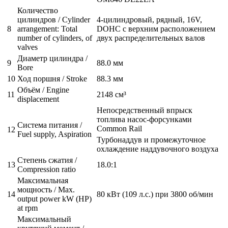
Количество
цилиндров / Cylinder
4-цилиндровый, рядный, 16V,
8
arrangement: Total
DOHC с верхним расположением
number of cylinders, of
двух распределительных валов
valves
Диаметр цилиндра /
9
88.0 мм
Bore
10
Ход поршня / Stroke
88.3 мм
Объём / Engine
11
2148 см³
displacement
Непосредственный впрыск
топлива насос-форсунками
Система питания /
Common Rail
12
Fuel supply, Aspiration
Турбонаддув и промежуточное
охлаждение наддувочного воздуха
Степень сжатия /
13
18.0:1
Compression ratio
Максимальная
мощность / Max.
14
80 кВт (109 л.с.) при 3800 об/мин
output power kW (HP)
at rpm
Максимальный