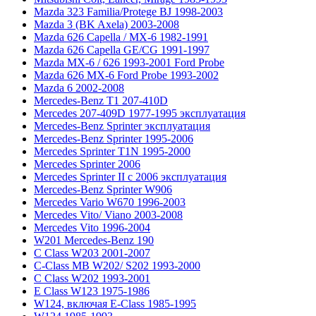
Mazda 323 Familia/Protege BJ 1998-2003
Mazda 3 (BK Axela) 2003-2008
Mazda 626 Capella / MX-6 1982-1991
Mazda 626 Capella GE/CG 1991-1997
Mazda MX-6 / 626 1993-2001 Ford Probe
Mazda 626 MX-6 Ford Probe 1993-2002
Mazda 6 2002-2008
Mercedes-Benz T1 207-410D
Mercedes 207-409D 1977-1995 эксплуатация
Mercedes-Benz Sprinter эксплуатация
Mercedes-Benz Sprinter 1995-2006
Mercedes Sprinter T1N 1995-2000
Mercedes Sprinter 2006
Mercedes Sprinter II с 2006 эксплуатация
Mercedes-Benz Sprinter W906
Mercedes Vario W670 1996-2003
Mercedes Vito/ Viano 2003-2008
Mercedes Vito 1996-2004
W201 Mercedes-Benz 190
C Class W203 2001-2007
C-Class MB W202/ S202 1993-2000
C Class W202 1993-2001
E Class W123 1975-1986
W124, включая E-Class 1985-1995