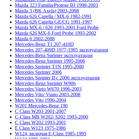
Mazda 323 Familia/Protege BJ 1998-2003
Mazda 3 (BK Axela) 2003-2008
Mazda 626 Capella / MX-6 1982-1991
Mazda 626 Capella GE/CG 1991-1997
Mazda MX-6 / 626 1993-2001 Ford Probe
Mazda 626 MX-6 Ford Probe 1993-2002
Mazda 6 2002-2008
Mercedes-Benz T1 207-410D
Mercedes 207-409D 1977-1995 эксплуатация
Mercedes-Benz Sprinter эксплуатация
Mercedes-Benz Sprinter 1995-2006
Mercedes Sprinter T1N 1995-2000
Mercedes Sprinter 2006
Mercedes Sprinter II с 2006 эксплуатация
Mercedes-Benz Sprinter W906
Mercedes Vario W670 1996-2003
Mercedes Vito/ Viano 2003-2008
Mercedes Vito 1996-2004
W201 Mercedes-Benz 190
C Class W203 2001-2007
C-Class MB W202/ S202 1993-2000
C Class W202 1993-2001
E Class W123 1975-1986
W124, включая E-Class 1985-1995