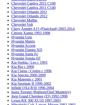
Chevrolet Captiva 2011 C100
Chevrolet Captiva 2011 C140
Chevrolet Orlando 2011
Chevrolet Orlando 2012
Chevrolet Malibu
Chevrolet Volt
Chery Amulet A15 (Flagcloud) 2003-2014
Citroen Xantia 1993-1998
Hyundai Getz
Hyundai Matrix
Hyundai Accent
Hyundai Elantra XD
Hyundai Santa Fe
Hyundai Sonata EF
Kia Sephia / Leo с 1993
Kia Rio с 2000
Kia Clarus / Credos с 1996
Kia Spectra 2000-2009
Kia Magentis с 2001
Kia Sportage II 1999-2002
Infiniti QX4 R50 1996-2004
Isuzu Trooper (Bighorn/Opel Monterey)
Jeep Grand Cherokee (ZJ) 1992-1998
Lexus RX 300 XU10 1997-2003
Mitsubishi Colt, Lancer, Mirage 1983-1993