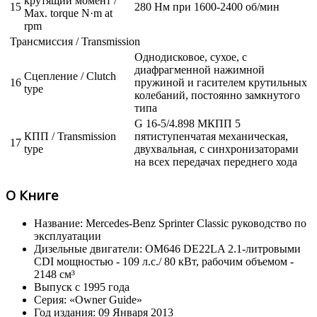
крутящий момент /
15
280 Нм при 1600-2400 об/мин
Max. torque N·m at
rpm
Трансмиссия / Transmission
Однодисковое, сухое, с
диафрагменной нажимной
Сцепление / Clutch
16
пружиной и гасителем крутильных
type
колебаний, постоянно замкнутого
типа
G 16-5/4.898 МКПП 5
КПП / Transmission
пятиступенчатая механическая,
17
type
двухвальная, с синхронизаторами
на всех передачах переднего хода
О Книге
Название: Mercedes-Benz Sprinter Classic руководство по
эксплуатации
Дизельные двигатели: OM646 DE22LA 2.1-литровыми
CDI мощностью - 109 л.с./ 80 кВт, рабочим объемом -
2148 см³
Выпуск с 1995 года
Серия: «Owner Guide»
Год издания: 09 Января 2013