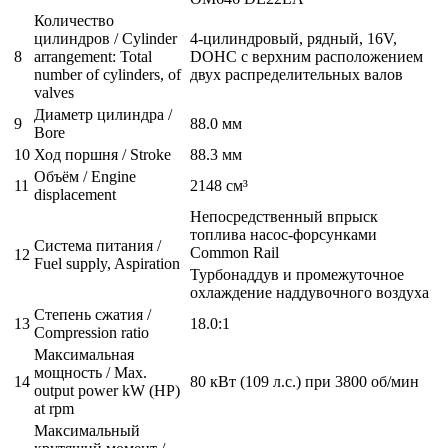
Количество
цилиндров / Cylinder
4-цилиндровый, рядный, 16V,
8
arrangement: Total
DOHC с верхним расположением
number of cylinders, of
двух распределительных валов
valves
Диаметр цилиндра /
9
88.0 мм
Bore
10
Ход поршня / Stroke
88.3 мм
Объём / Engine
11
2148 см³
displacement
Непосредственный впрыск
топлива насос-форсунками
Система питания /
Common Rail
12
Fuel supply, Aspiration
Турбонаддув и промежуточное
охлаждение наддувочного воздуха
Степень сжатия /
13
18.0:1
Compression ratio
Максимальная
мощность / Max.
14
80 кВт (109 л.с.) при 3800 об/мин
output power kW (HP)
at rpm
Максимальный