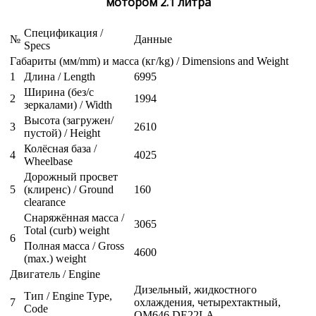
мотором 2.1 литра
Спецификация /
№
Данные
Specs
Габариты (мм/mm) и масса (кг/kg) / Dimensions and Weight
1
Длина / Length
6995
Ширина (без/с
2
1994
зеркалами) / Width
Высота (загружен/
3
2610
пустой) / Height
Колёсная база /
4
4025
Wheelbase
Дорожный просвет
5
(клиренс) / Ground
160
clearance
Снаряжённая масса /
3065
Total (curb) weight
6
Полная масса / Gross
4600
(max.) weight
Двигатель / Engine
Дизельный, жидкостного
Тип / Engine Type,
7
охлаждения, четырехтактный,
Code
OM646 DE22LA