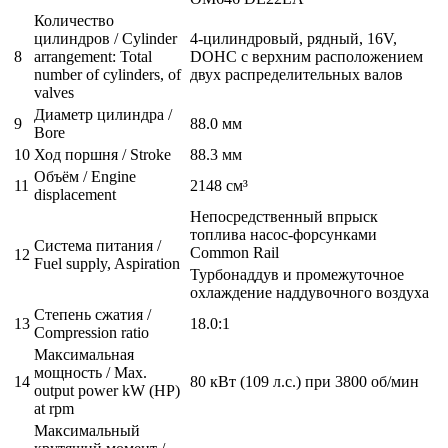
Количество
цилиндров / Cylinder
4-цилиндровый, рядный, 16V,
8
arrangement: Total
DOHC с верхним расположением
number of cylinders, of
двух распределительных валов
valves
Диаметр цилиндра /
9
88.0 мм
Bore
10
Ход поршня / Stroke
88.3 мм
Объём / Engine
11
2148 см³
displacement
Непосредственный впрыск
топлива насос-форсунками
Система питания /
Common Rail
12
Fuel supply, Aspiration
Турбонаддув и промежуточное
охлаждение наддувочного воздуха
Степень сжатия /
13
18.0:1
Compression ratio
Максимальная
мощность / Max.
14
80 кВт (109 л.с.) при 3800 об/мин
output power kW (HP)
at rpm
Максимальный