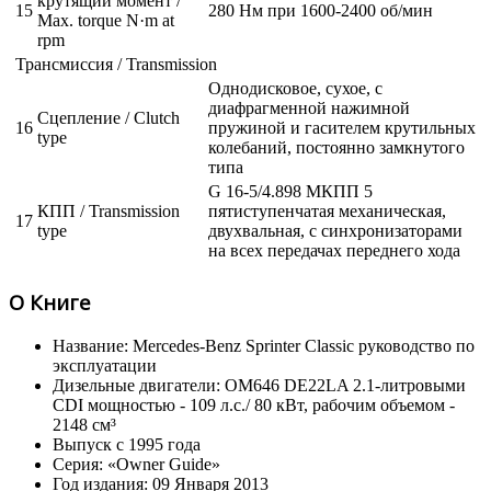
крутящий момент /
15
280 Нм при 1600-2400 об/мин
Max. torque N·m at
rpm
Трансмиссия / Transmission
Однодисковое, сухое, с
диафрагменной нажимной
Сцепление / Clutch
16
пружиной и гасителем крутильных
type
колебаний, постоянно замкнутого
типа
G 16-5/4.898 МКПП 5
КПП / Transmission
пятиступенчатая механическая,
17
type
двухвальная, с синхронизаторами
на всех передачах переднего хода
О Книге
Название: Mercedes-Benz Sprinter Classic руководство по
эксплуатации
Дизельные двигатели: OM646 DE22LA 2.1-литровыми
CDI мощностью - 109 л.с./ 80 кВт, рабочим объемом -
2148 см³
Выпуск с 1995 года
Серия: «Owner Guide»
Год издания: 09 Января 2013