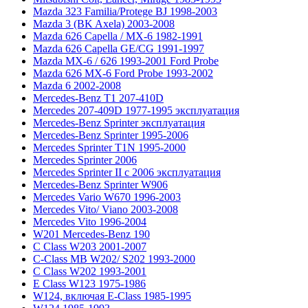
Mazda 323 Familia/Protege BJ 1998-2003
Mazda 3 (BK Axela) 2003-2008
Mazda 626 Capella / MX-6 1982-1991
Mazda 626 Capella GE/CG 1991-1997
Mazda MX-6 / 626 1993-2001 Ford Probe
Mazda 626 MX-6 Ford Probe 1993-2002
Mazda 6 2002-2008
Mercedes-Benz T1 207-410D
Mercedes 207-409D 1977-1995 эксплуатация
Mercedes-Benz Sprinter эксплуатация
Mercedes-Benz Sprinter 1995-2006
Mercedes Sprinter T1N 1995-2000
Mercedes Sprinter 2006
Mercedes Sprinter II с 2006 эксплуатация
Mercedes-Benz Sprinter W906
Mercedes Vario W670 1996-2003
Mercedes Vito/ Viano 2003-2008
Mercedes Vito 1996-2004
W201 Mercedes-Benz 190
C Class W203 2001-2007
C-Class MB W202/ S202 1993-2000
C Class W202 1993-2001
E Class W123 1975-1986
W124, включая E-Class 1985-1995