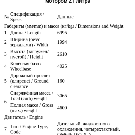
мотором 2.1 литра
Спецификация /
№
Данные
Specs
Габариты (мм/mm) и масса (кг/kg) / Dimensions and Weight
1
Длина / Length
6995
Ширина (без/с
2
1994
зеркалами) / Width
Высота (загружен/
3
2610
пустой) / Height
Колёсная база /
4
4025
Wheelbase
Дорожный просвет
5
(клиренс) / Ground
160
clearance
Снаряжённая масса /
3065
Total (curb) weight
6
Полная масса / Gross
4600
(max.) weight
Двигатель / Engine
Дизельный, жидкостного
Тип / Engine Type,
7
охлаждения, четырехтактный,
Code
OM646 DE22LA