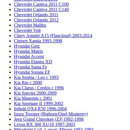
Chevrolet Captiva 2011 C100
Chevrolet Captiva 2011 C140
Chevrolet Orlando 2011
Chevrolet Orlando 2012
Chevrolet Malibu
Chevrolet Volt
Chery Amulet A15 (Flagcloud) 2003-2014
Citroen Xantia 1993-1998
Hyundai Getz
Hyundai Matrix
Hyundai Accent
Hyundai Elantra XD
Hyundai Santa Fe
Hyundai Sonata EF
Kia Sephia / Leo с 1993
Kia Rio с 2000
Kia Clarus / Credos с 1996
Kia Spectra 2000-2009
Kia Magentis с 2001
Kia Sportage II 1999-2002
Infiniti QX4 R50 1996-2004
Isuzu Trooper (Bighorn/Opel Monterey)
Jeep Grand Cherokee (ZJ) 1992-1998
Lexus RX 300 XU10 1997-2003
Mitsubishi Colt, Lancer, Mirage 1983-1993