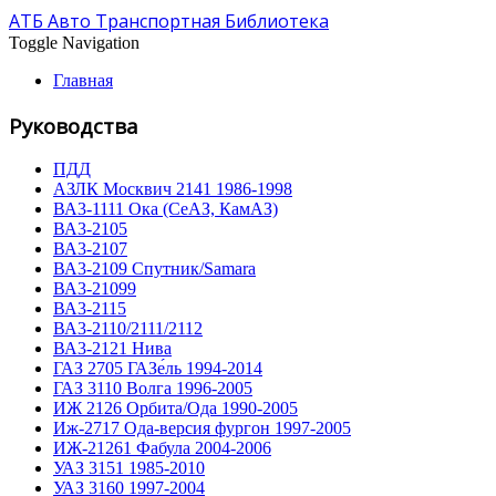
АТБ Авто Транспортная Библиотека
Toggle Navigation
Главная
Руководства
ПДД
АЗЛК Москвич 2141 1986-1998
ВА3-1111 Ока (СеАЗ, КамАЗ)
ВА3-2105
ВА3-2107
ВА3-2109 Спутник/Samara
ВА3-21099
ВА3-2115
ВА3-2110/2111/2112
ВА3-2121 Нива
ГАЗ 2705 ГАЗе́ль 1994-2014
ГАЗ 3110 Волга 1996-2005
ИЖ 2126 Орбита/Ода 1990-2005
Иж-2717 Ода-версия фургон 1997-2005
ИЖ-21261 Фабула 2004-2006
УАЗ 3151 1985-2010
УАЗ 3160 1997-2004