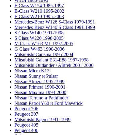
W124 1985-1993
E Class W124 1985-1997
E-Class W210 1995-2002
E Class W210 1995-2003
Mercedes-Benz W126 S-Class 1979-1991
Mercedes-Benz W140 S-Class 1991-1999
S Class W140 1991-1998
S Class W220 1998-2005
M Class W163 ML 1997-2005
G Class W463 1990-2006
Mitsubishi Carisma 1995-2004
Mitsubishi Galant E31-E88 1987-1998
Mitsubishi Outlander / Airtrek 2001-2006
Nissan Micra K12
Nissan Sunny и Pulsar
Nissan Almera 1995-1999
Nissan Primera 1990-2001
Nissan Maxima 1993-2000
Nissan Terrano и Pathfinder
Nissan Patrol Y60 и Ford Maverick
Peugeot 206
Peugeot 307
Mitsubishi Pajero 1991–1999
Peugeot 405
Peugeot 406