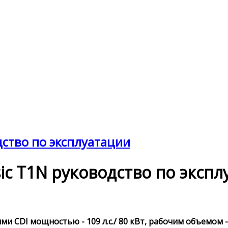
одство по эксплуатации
ssic T1N руководство по эксп
и CDI мощностью - 109 л.с./ 80 кВт, рабочим объемом -