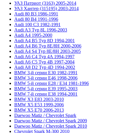
УАЗ Патриот (3163) 2005-2014
УАЗ Хантер (315195) 2003-2014
Audi 80 B3 1986-1991
Audi 80 B4 1991-1996
Audi 100 C3 1982-1991
Audi A3 Typ 8L 1996-2003
Audi A4 1995-2000
Audi A4 B5 Typ 8D 1994-2001
Audi A4 B6 Typ 8E/8H 2000-2006
Audi A4 S4 Typ 8E/8H 2003-2005
Audi A6 C4 Typ 4A 1994-1997
Audi A6 C5 Typ 4B 1997-2004
Audi A8 D2 Typ 4D 1994-2002
BMW 3-й серии E30 1982-1991
BMW 3-й серии E46 1998-2006
BMW 5-й серии E28 / E34 1981-1996
BMW 5-й серии E39 1995-2003
BMW 7-й серии E38 1994-2001
BMW X3 E83 2003-2010
BMW X5 E53 1999-2006
BMW X5 E70 2006-2013
Daewoo Matiz / Chevrolet Spark
Daewoo Matiz / Chevrolet Spark 2009
Daewoo Matiz / Chevrolet Spark 2010
Chevrolet Spark M-300 2010