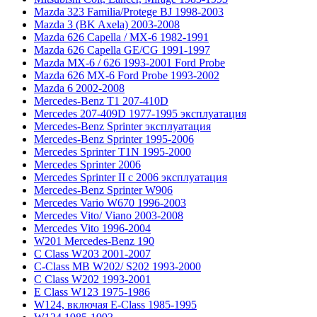
Mazda 323 Familia/Protege BJ 1998-2003
Mazda 3 (BK Axela) 2003-2008
Mazda 626 Capella / MX-6 1982-1991
Mazda 626 Capella GE/CG 1991-1997
Mazda MX-6 / 626 1993-2001 Ford Probe
Mazda 626 MX-6 Ford Probe 1993-2002
Mazda 6 2002-2008
Mercedes-Benz T1 207-410D
Mercedes 207-409D 1977-1995 эксплуатация
Mercedes-Benz Sprinter эксплуатация
Mercedes-Benz Sprinter 1995-2006
Mercedes Sprinter T1N 1995-2000
Mercedes Sprinter 2006
Mercedes Sprinter II с 2006 эксплуатация
Mercedes-Benz Sprinter W906
Mercedes Vario W670 1996-2003
Mercedes Vito/ Viano 2003-2008
Mercedes Vito 1996-2004
W201 Mercedes-Benz 190
C Class W203 2001-2007
C-Class MB W202/ S202 1993-2000
C Class W202 1993-2001
E Class W123 1975-1986
W124, включая E-Class 1985-1995