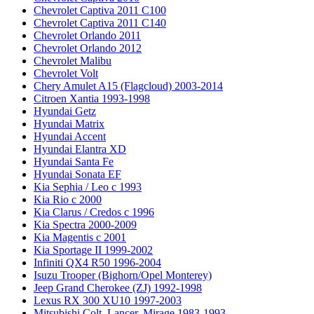
Chevrolet Captiva 2011 C100
Chevrolet Captiva 2011 C140
Chevrolet Orlando 2011
Chevrolet Orlando 2012
Chevrolet Malibu
Chevrolet Volt
Chery Amulet A15 (Flagcloud) 2003-2014
Citroen Xantia 1993-1998
Hyundai Getz
Hyundai Matrix
Hyundai Accent
Hyundai Elantra XD
Hyundai Santa Fe
Hyundai Sonata EF
Kia Sephia / Leo с 1993
Kia Rio с 2000
Kia Clarus / Credos с 1996
Kia Spectra 2000-2009
Kia Magentis с 2001
Kia Sportage II 1999-2002
Infiniti QX4 R50 1996-2004
Isuzu Trooper (Bighorn/Opel Monterey)
Jeep Grand Cherokee (ZJ) 1992-1998
Lexus RX 300 XU10 1997-2003
Mitsubishi Colt, Lancer, Mirage 1983-1993