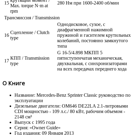
крутящий момент /
15
280 Нм при 1600-2400 об/мин
Max. torque N·m at
rpm
Трансмиссия / Transmission
Однодисковое, сухое, с
диафрагменной нажимной
Сцепление / Clutch
16
пружиной и гасителем крутильных
type
колебаний, постоянно замкнутого
типа
G 16-5/4.898 МКПП 5
КПП / Transmission
пятиступенчатая механическая,
17
type
двухвальная, с синхронизаторами
на всех передачах переднего хода
О Книге
Название: Mercedes-Benz Sprinter Classic руководство по
эксплуатации
Дизельные двигатели: OM646 DE22LA 2.1-литровыми
CDI мощностью - 109 л.с./ 80 кВт, рабочим объемом -
2148 см³
Выпуск с 1995 года
Серия: «Owner Guide»
Год издания: 09 Января 2013