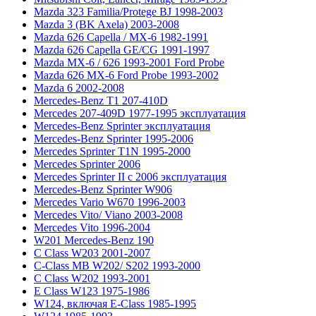
Mazda 323 Familia/Protege BJ 1998-2003
Mazda 3 (BK Axela) 2003-2008
Mazda 626 Capella / MX-6 1982-1991
Mazda 626 Capella GE/CG 1991-1997
Mazda MX-6 / 626 1993-2001 Ford Probe
Mazda 626 MX-6 Ford Probe 1993-2002
Mazda 6 2002-2008
Mercedes-Benz T1 207-410D
Mercedes 207-409D 1977-1995 эксплуатация
Mercedes-Benz Sprinter эксплуатация
Mercedes-Benz Sprinter 1995-2006
Mercedes Sprinter T1N 1995-2000
Mercedes Sprinter 2006
Mercedes Sprinter II с 2006 эксплуатация
Mercedes-Benz Sprinter W906
Mercedes Vario W670 1996-2003
Mercedes Vito/ Viano 2003-2008
Mercedes Vito 1996-2004
W201 Mercedes-Benz 190
C Class W203 2001-2007
C-Class MB W202/ S202 1993-2000
C Class W202 1993-2001
E Class W123 1975-1986
W124, включая E-Class 1985-1995