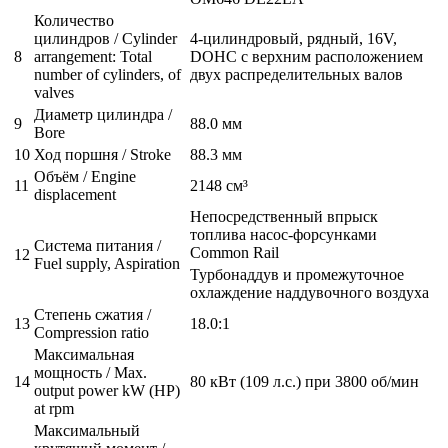
Количество
цилиндров / Cylinder
4-цилиндровый, рядный, 16V,
8
arrangement: Total
DOHC с верхним расположением
number of cylinders, of
двух распределительных валов
valves
Диаметр цилиндра /
9
88.0 мм
Bore
10
Ход поршня / Stroke
88.3 мм
Объём / Engine
11
2148 см³
displacement
Непосредственный впрыск
топлива насос-форсунками
Система питания /
Common Rail
12
Fuel supply, Aspiration
Турбонаддув и промежуточное
охлаждение наддувочного воздуха
Степень сжатия /
13
18.0:1
Compression ratio
Максимальная
мощность / Max.
14
80 кВт (109 л.с.) при 3800 об/мин
output power kW (HP)
at rpm
Максимальный