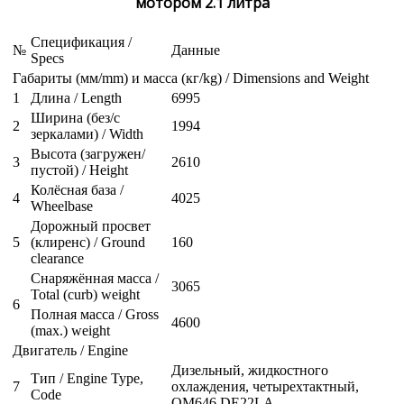
мотором 2.1 литра
Спецификация /
№
Данные
Specs
Габариты (мм/mm) и масса (кг/kg) / Dimensions and Weight
1
Длина / Length
6995
Ширина (без/с
2
1994
зеркалами) / Width
Высота (загружен/
3
2610
пустой) / Height
Колёсная база /
4
4025
Wheelbase
Дорожный просвет
5
(клиренс) / Ground
160
clearance
Снаряжённая масса /
3065
Total (curb) weight
6
Полная масса / Gross
4600
(max.) weight
Двигатель / Engine
Дизельный, жидкостного
Тип / Engine Type,
7
охлаждения, четырехтактный,
Code
OM646 DE22LA