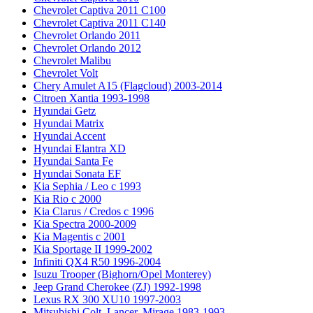
Chevrolet Captiva 2011 C100
Chevrolet Captiva 2011 C140
Chevrolet Orlando 2011
Chevrolet Orlando 2012
Chevrolet Malibu
Chevrolet Volt
Chery Amulet A15 (Flagcloud) 2003-2014
Citroen Xantia 1993-1998
Hyundai Getz
Hyundai Matrix
Hyundai Accent
Hyundai Elantra XD
Hyundai Santa Fe
Hyundai Sonata EF
Kia Sephia / Leo с 1993
Kia Rio с 2000
Kia Clarus / Credos с 1996
Kia Spectra 2000-2009
Kia Magentis с 2001
Kia Sportage II 1999-2002
Infiniti QX4 R50 1996-2004
Isuzu Trooper (Bighorn/Opel Monterey)
Jeep Grand Cherokee (ZJ) 1992-1998
Lexus RX 300 XU10 1997-2003
Mitsubishi Colt, Lancer, Mirage 1983-1993