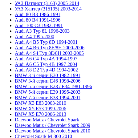
УАЗ Патриот (3163) 2005-2014
УАЗ Хантер (315195) 2003-2014
Audi 80 B3 1986-1991
Audi 80 B4 1991-1996
Audi 100 C3 1982-1991
Audi A3 Typ 8L 1996-2003
Audi A4 1995-2000
Audi A4 B5 Typ 8D 1994-2001
Audi A4 B6 Typ 8E/8H 2000-2006
Audi A4 S4 Typ 8E/8H 2003-2005
Audi A6 C4 Typ 4A 1994-1997
Audi A6 C5 Typ 4B 1997-2004
Audi A8 D2 Typ 4D 1994-2002
BMW 3-й серии E30 1982-1991
BMW 3-й серии E46 1998-2006
BMW 5-й серии E28 / E34 1981-1996
BMW 5-й серии E39 1995-2003
BMW 7-й серии E38 1994-2001
BMW X3 E83 2003-2010
BMW X5 E53 1999-2006
BMW X5 E70 2006-2013
Daewoo Matiz / Chevrolet Spark
Daewoo Matiz / Chevrolet Spark 2009
Daewoo Matiz / Chevrolet Spark 2010
Chevrolet Spark M-300 2010