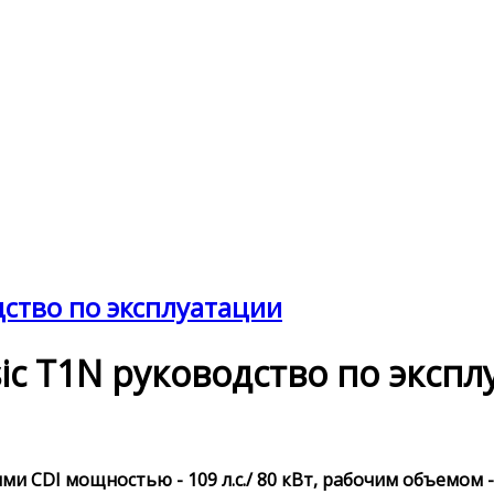
одство по эксплуатации
ssic T1N руководство по эксп
и CDI мощностью - 109 л.с./ 80 кВт, рабочим объемом -