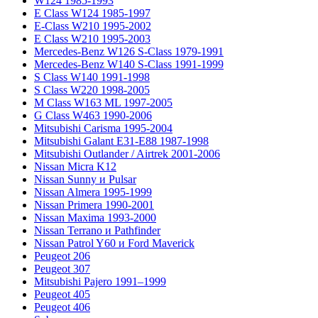
W124 1985-1993
E Class W124 1985-1997
E-Class W210 1995-2002
E Class W210 1995-2003
Mercedes-Benz W126 S-Class 1979-1991
Mercedes-Benz W140 S-Class 1991-1999
S Class W140 1991-1998
S Class W220 1998-2005
M Class W163 ML 1997-2005
G Class W463 1990-2006
Mitsubishi Carisma 1995-2004
Mitsubishi Galant E31-E88 1987-1998
Mitsubishi Outlander / Airtrek 2001-2006
Nissan Micra K12
Nissan Sunny и Pulsar
Nissan Almera 1995-1999
Nissan Primera 1990-2001
Nissan Maxima 1993-2000
Nissan Terrano и Pathfinder
Nissan Patrol Y60 и Ford Maverick
Peugeot 206
Peugeot 307
Mitsubishi Pajero 1991–1999
Peugeot 405
Peugeot 406