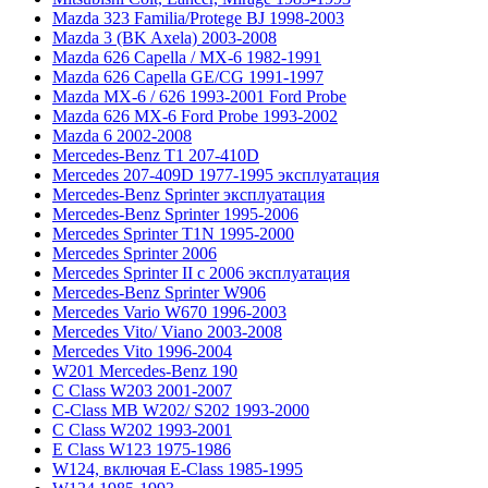
Mazda 323 Familia/Protege BJ 1998-2003
Mazda 3 (BK Axela) 2003-2008
Mazda 626 Capella / MX-6 1982-1991
Mazda 626 Capella GE/CG 1991-1997
Mazda MX-6 / 626 1993-2001 Ford Probe
Mazda 626 MX-6 Ford Probe 1993-2002
Mazda 6 2002-2008
Mercedes-Benz T1 207-410D
Mercedes 207-409D 1977-1995 эксплуатация
Mercedes-Benz Sprinter эксплуатация
Mercedes-Benz Sprinter 1995-2006
Mercedes Sprinter T1N 1995-2000
Mercedes Sprinter 2006
Mercedes Sprinter II с 2006 эксплуатация
Mercedes-Benz Sprinter W906
Mercedes Vario W670 1996-2003
Mercedes Vito/ Viano 2003-2008
Mercedes Vito 1996-2004
W201 Mercedes-Benz 190
C Class W203 2001-2007
C-Class MB W202/ S202 1993-2000
C Class W202 1993-2001
E Class W123 1975-1986
W124, включая E-Class 1985-1995