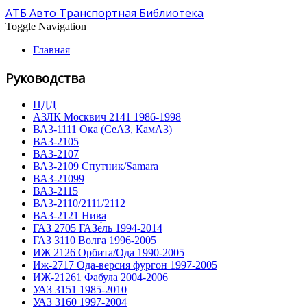
АТБ Авто Транспортная Библиотека
Toggle Navigation
Главная
Руководства
ПДД
АЗЛК Москвич 2141 1986-1998
ВА3-1111 Ока (СеАЗ, КамАЗ)
ВА3-2105
ВА3-2107
ВА3-2109 Спутник/Samara
ВА3-21099
ВА3-2115
ВА3-2110/2111/2112
ВА3-2121 Нива
ГАЗ 2705 ГАЗе́ль 1994-2014
ГАЗ 3110 Волга 1996-2005
ИЖ 2126 Орбита/Ода 1990-2005
Иж-2717 Ода-версия фургон 1997-2005
ИЖ-21261 Фабула 2004-2006
УАЗ 3151 1985-2010
УАЗ 3160 1997-2004