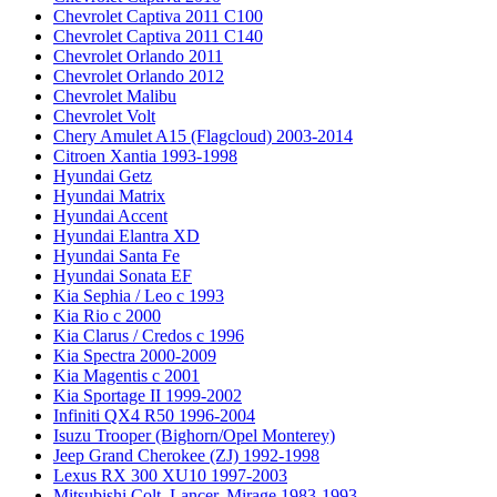
Chevrolet Captiva 2011 C100
Chevrolet Captiva 2011 C140
Chevrolet Orlando 2011
Chevrolet Orlando 2012
Chevrolet Malibu
Chevrolet Volt
Chery Amulet A15 (Flagcloud) 2003-2014
Citroen Xantia 1993-1998
Hyundai Getz
Hyundai Matrix
Hyundai Accent
Hyundai Elantra XD
Hyundai Santa Fe
Hyundai Sonata EF
Kia Sephia / Leo с 1993
Kia Rio с 2000
Kia Clarus / Credos с 1996
Kia Spectra 2000-2009
Kia Magentis с 2001
Kia Sportage II 1999-2002
Infiniti QX4 R50 1996-2004
Isuzu Trooper (Bighorn/Opel Monterey)
Jeep Grand Cherokee (ZJ) 1992-1998
Lexus RX 300 XU10 1997-2003
Mitsubishi Colt, Lancer, Mirage 1983-1993