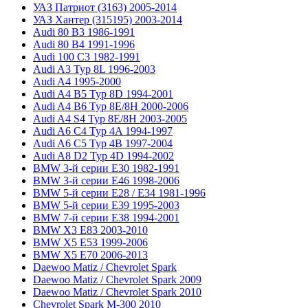
УАЗ Патриот (3163) 2005-2014
УАЗ Хантер (315195) 2003-2014
Audi 80 B3 1986-1991
Audi 80 B4 1991-1996
Audi 100 C3 1982-1991
Audi A3 Typ 8L 1996-2003
Audi A4 1995-2000
Audi A4 B5 Typ 8D 1994-2001
Audi A4 B6 Typ 8E/8H 2000-2006
Audi A4 S4 Typ 8E/8H 2003-2005
Audi A6 C4 Typ 4A 1994-1997
Audi A6 C5 Typ 4B 1997-2004
Audi A8 D2 Typ 4D 1994-2002
BMW 3-й серии E30 1982-1991
BMW 3-й серии E46 1998-2006
BMW 5-й серии E28 / E34 1981-1996
BMW 5-й серии E39 1995-2003
BMW 7-й серии E38 1994-2001
BMW X3 E83 2003-2010
BMW X5 E53 1999-2006
BMW X5 E70 2006-2013
Daewoo Matiz / Chevrolet Spark
Daewoo Matiz / Chevrolet Spark 2009
Daewoo Matiz / Chevrolet Spark 2010
Chevrolet Spark M-300 2010