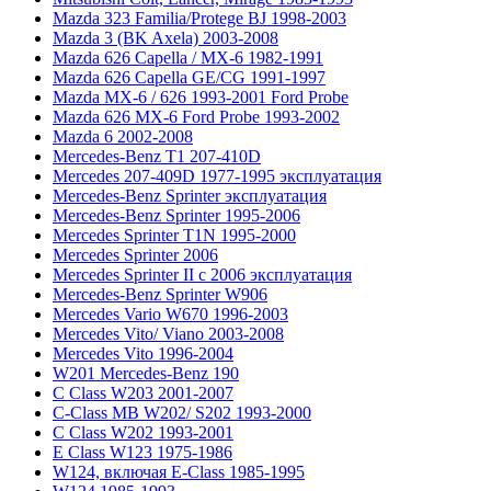
Mazda 323 Familia/Protege BJ 1998-2003
Mazda 3 (BK Axela) 2003-2008
Mazda 626 Capella / MX-6 1982-1991
Mazda 626 Capella GE/CG 1991-1997
Mazda MX-6 / 626 1993-2001 Ford Probe
Mazda 626 MX-6 Ford Probe 1993-2002
Mazda 6 2002-2008
Mercedes-Benz T1 207-410D
Mercedes 207-409D 1977-1995 эксплуатация
Mercedes-Benz Sprinter эксплуатация
Mercedes-Benz Sprinter 1995-2006
Mercedes Sprinter T1N 1995-2000
Mercedes Sprinter 2006
Mercedes Sprinter II с 2006 эксплуатация
Mercedes-Benz Sprinter W906
Mercedes Vario W670 1996-2003
Mercedes Vito/ Viano 2003-2008
Mercedes Vito 1996-2004
W201 Mercedes-Benz 190
C Class W203 2001-2007
C-Class MB W202/ S202 1993-2000
C Class W202 1993-2001
E Class W123 1975-1986
W124, включая E-Class 1985-1995