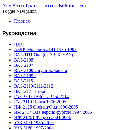
АТБ Авто Транспортная Библиотека
Toggle Navigation
Главная
Руководства
ПДД
АЗЛК Москвич 2141 1986-1998
ВА3-1111 Ока (СеАЗ, КамАЗ)
ВА3-2105
ВА3-2107
ВА3-2109 Спутник/Samara
ВА3-21099
ВА3-2115
ВА3-2110/2111/2112
ВА3-2121 Нива
ГАЗ 2705 ГАЗе́ль 1994-2014
ГАЗ 3110 Волга 1996-2005
ИЖ 2126 Орбита/Ода 1990-2005
Иж-2717 Ода-версия фургон 1997-2005
ИЖ-21261 Фабула 2004-2006
УАЗ 3151 1985-2010
УАЗ 3160 1997-2004