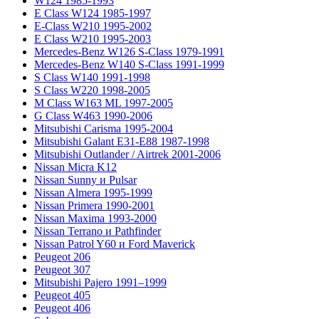
W124 1985-1993
E Class W124 1985-1997
E-Class W210 1995-2002
E Class W210 1995-2003
Mercedes-Benz W126 S-Class 1979-1991
Mercedes-Benz W140 S-Class 1991-1999
S Class W140 1991-1998
S Class W220 1998-2005
M Class W163 ML 1997-2005
G Class W463 1990-2006
Mitsubishi Carisma 1995-2004
Mitsubishi Galant E31-E88 1987-1998
Mitsubishi Outlander / Airtrek 2001-2006
Nissan Micra K12
Nissan Sunny и Pulsar
Nissan Almera 1995-1999
Nissan Primera 1990-2001
Nissan Maxima 1993-2000
Nissan Terrano и Pathfinder
Nissan Patrol Y60 и Ford Maverick
Peugeot 206
Peugeot 307
Mitsubishi Pajero 1991–1999
Peugeot 405
Peugeot 406