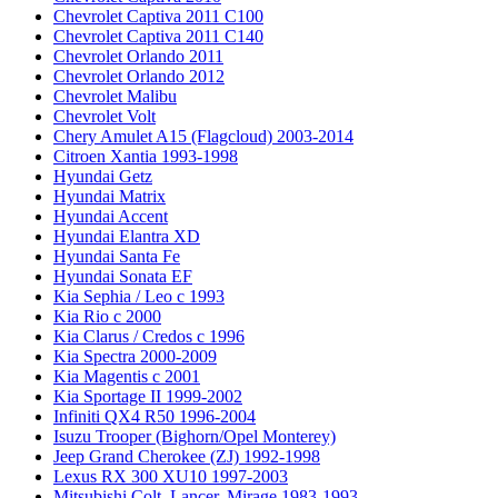
Chevrolet Captiva 2011 C100
Chevrolet Captiva 2011 C140
Chevrolet Orlando 2011
Chevrolet Orlando 2012
Chevrolet Malibu
Chevrolet Volt
Chery Amulet A15 (Flagcloud) 2003-2014
Citroen Xantia 1993-1998
Hyundai Getz
Hyundai Matrix
Hyundai Accent
Hyundai Elantra XD
Hyundai Santa Fe
Hyundai Sonata EF
Kia Sephia / Leo с 1993
Kia Rio с 2000
Kia Clarus / Credos с 1996
Kia Spectra 2000-2009
Kia Magentis с 2001
Kia Sportage II 1999-2002
Infiniti QX4 R50 1996-2004
Isuzu Trooper (Bighorn/Opel Monterey)
Jeep Grand Cherokee (ZJ) 1992-1998
Lexus RX 300 XU10 1997-2003
Mitsubishi Colt, Lancer, Mirage 1983-1993