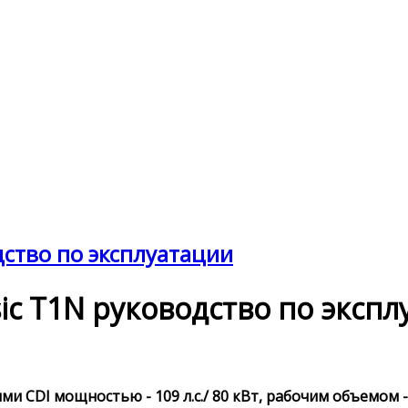
одство по эксплуатации
ssic T1N руководство по эксп
и CDI мощностью - 109 л.с./ 80 кВт, рабочим объемом -