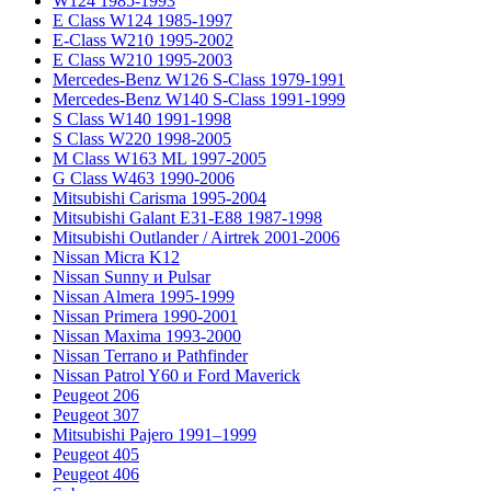
W124 1985-1993
E Class W124 1985-1997
E-Class W210 1995-2002
E Class W210 1995-2003
Mercedes-Benz W126 S-Class 1979-1991
Mercedes-Benz W140 S-Class 1991-1999
S Class W140 1991-1998
S Class W220 1998-2005
M Class W163 ML 1997-2005
G Class W463 1990-2006
Mitsubishi Carisma 1995-2004
Mitsubishi Galant E31-E88 1987-1998
Mitsubishi Outlander / Airtrek 2001-2006
Nissan Micra K12
Nissan Sunny и Pulsar
Nissan Almera 1995-1999
Nissan Primera 1990-2001
Nissan Maxima 1993-2000
Nissan Terrano и Pathfinder
Nissan Patrol Y60 и Ford Maverick
Peugeot 206
Peugeot 307
Mitsubishi Pajero 1991–1999
Peugeot 405
Peugeot 406