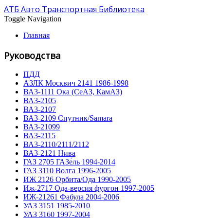
АТБ Авто Транспортная Библиотека
Toggle Navigation
Главная
Руководства
ПДД
АЗЛК Москвич 2141 1986-1998
ВА3-1111 Ока (СеАЗ, КамАЗ)
ВА3-2105
ВА3-2107
ВА3-2109 Спутник/Samara
ВА3-21099
ВА3-2115
ВА3-2110/2111/2112
ВА3-2121 Нива
ГАЗ 2705 ГАЗе́ль 1994-2014
ГАЗ 3110 Волга 1996-2005
ИЖ 2126 Орбита/Ода 1990-2005
Иж-2717 Ода-версия фургон 1997-2005
ИЖ-21261 Фабула 2004-2006
УАЗ 3151 1985-2010
УАЗ 3160 1997-2004