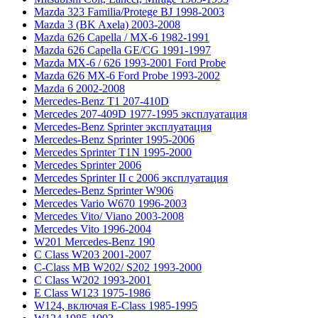
Mazda 323 Familia/Protege BJ 1998-2003
Mazda 3 (BK Axela) 2003-2008
Mazda 626 Capella / MX-6 1982-1991
Mazda 626 Capella GE/CG 1991-1997
Mazda MX-6 / 626 1993-2001 Ford Probe
Mazda 626 MX-6 Ford Probe 1993-2002
Mazda 6 2002-2008
Mercedes-Benz T1 207-410D
Mercedes 207-409D 1977-1995 эксплуатация
Mercedes-Benz Sprinter эксплуатация
Mercedes-Benz Sprinter 1995-2006
Mercedes Sprinter T1N 1995-2000
Mercedes Sprinter 2006
Mercedes Sprinter II с 2006 эксплуатация
Mercedes-Benz Sprinter W906
Mercedes Vario W670 1996-2003
Mercedes Vito/ Viano 2003-2008
Mercedes Vito 1996-2004
W201 Mercedes-Benz 190
C Class W203 2001-2007
C-Class MB W202/ S202 1993-2000
C Class W202 1993-2001
E Class W123 1975-1986
W124, включая E-Class 1985-1995