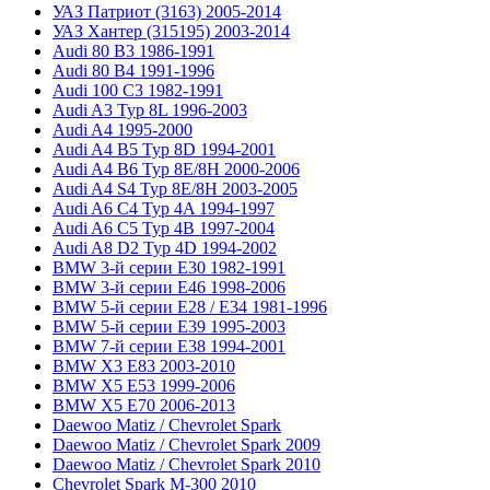
УАЗ Патриот (3163) 2005-2014
УАЗ Хантер (315195) 2003-2014
Audi 80 B3 1986-1991
Audi 80 B4 1991-1996
Audi 100 C3 1982-1991
Audi A3 Typ 8L 1996-2003
Audi A4 1995-2000
Audi A4 B5 Typ 8D 1994-2001
Audi A4 B6 Typ 8E/8H 2000-2006
Audi A4 S4 Typ 8E/8H 2003-2005
Audi A6 C4 Typ 4A 1994-1997
Audi A6 C5 Typ 4B 1997-2004
Audi A8 D2 Typ 4D 1994-2002
BMW 3-й серии E30 1982-1991
BMW 3-й серии E46 1998-2006
BMW 5-й серии E28 / E34 1981-1996
BMW 5-й серии E39 1995-2003
BMW 7-й серии E38 1994-2001
BMW X3 E83 2003-2010
BMW X5 E53 1999-2006
BMW X5 E70 2006-2013
Daewoo Matiz / Chevrolet Spark
Daewoo Matiz / Chevrolet Spark 2009
Daewoo Matiz / Chevrolet Spark 2010
Chevrolet Spark M-300 2010