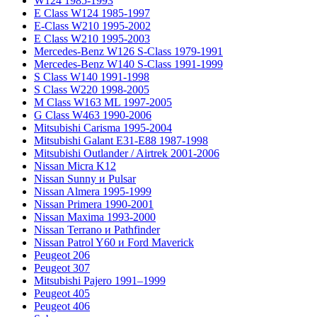
W124 1985-1993
E Class W124 1985-1997
E-Class W210 1995-2002
E Class W210 1995-2003
Mercedes-Benz W126 S-Class 1979-1991
Mercedes-Benz W140 S-Class 1991-1999
S Class W140 1991-1998
S Class W220 1998-2005
M Class W163 ML 1997-2005
G Class W463 1990-2006
Mitsubishi Carisma 1995-2004
Mitsubishi Galant E31-E88 1987-1998
Mitsubishi Outlander / Airtrek 2001-2006
Nissan Micra K12
Nissan Sunny и Pulsar
Nissan Almera 1995-1999
Nissan Primera 1990-2001
Nissan Maxima 1993-2000
Nissan Terrano и Pathfinder
Nissan Patrol Y60 и Ford Maverick
Peugeot 206
Peugeot 307
Mitsubishi Pajero 1991–1999
Peugeot 405
Peugeot 406