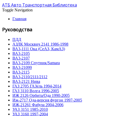
АТБ Авто Транспортная Библиотека
Toggle Navigation
Главная
Руководства
ПДД
АЗЛК Москвич 2141 1986-1998
ВА3-1111 Ока (СеАЗ, КамАЗ)
ВА3-2105
ВА3-2107
ВА3-2109 Спутник/Samara
ВА3-21099
ВА3-2115
ВА3-2110/2111/2112
ВА3-2121 Нива
ГАЗ 2705 ГАЗе́ль 1994-2014
ГАЗ 3110 Волга 1996-2005
ИЖ 2126 Орбита/Ода 1990-2005
Иж-2717 Ода-версия фургон 1997-2005
ИЖ-21261 Фабула 2004-2006
УАЗ 3151 1985-2010
УАЗ 3160 1997-2004