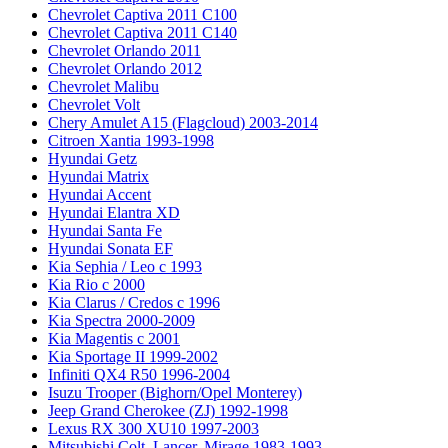
Chevrolet Captiva 2011 C100
Chevrolet Captiva 2011 C140
Chevrolet Orlando 2011
Chevrolet Orlando 2012
Chevrolet Malibu
Chevrolet Volt
Chery Amulet A15 (Flagcloud) 2003-2014
Citroen Xantia 1993-1998
Hyundai Getz
Hyundai Matrix
Hyundai Accent
Hyundai Elantra XD
Hyundai Santa Fe
Hyundai Sonata EF
Kia Sephia / Leo с 1993
Kia Rio с 2000
Kia Clarus / Credos с 1996
Kia Spectra 2000-2009
Kia Magentis с 2001
Kia Sportage II 1999-2002
Infiniti QX4 R50 1996-2004
Isuzu Trooper (Bighorn/Opel Monterey)
Jeep Grand Cherokee (ZJ) 1992-1998
Lexus RX 300 XU10 1997-2003
Mitsubishi Colt, Lancer, Mirage 1983-1993