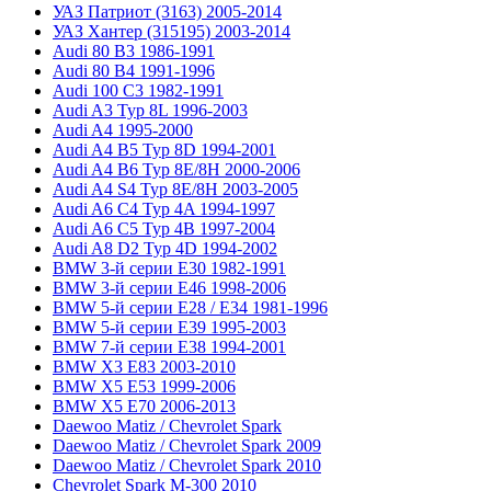
УАЗ Патриот (3163) 2005-2014
УАЗ Хантер (315195) 2003-2014
Audi 80 B3 1986-1991
Audi 80 B4 1991-1996
Audi 100 C3 1982-1991
Audi A3 Typ 8L 1996-2003
Audi A4 1995-2000
Audi A4 B5 Typ 8D 1994-2001
Audi A4 B6 Typ 8E/8H 2000-2006
Audi A4 S4 Typ 8E/8H 2003-2005
Audi A6 C4 Typ 4A 1994-1997
Audi A6 C5 Typ 4B 1997-2004
Audi A8 D2 Typ 4D 1994-2002
BMW 3-й серии E30 1982-1991
BMW 3-й серии E46 1998-2006
BMW 5-й серии E28 / E34 1981-1996
BMW 5-й серии E39 1995-2003
BMW 7-й серии E38 1994-2001
BMW X3 E83 2003-2010
BMW X5 E53 1999-2006
BMW X5 E70 2006-2013
Daewoo Matiz / Chevrolet Spark
Daewoo Matiz / Chevrolet Spark 2009
Daewoo Matiz / Chevrolet Spark 2010
Chevrolet Spark M-300 2010