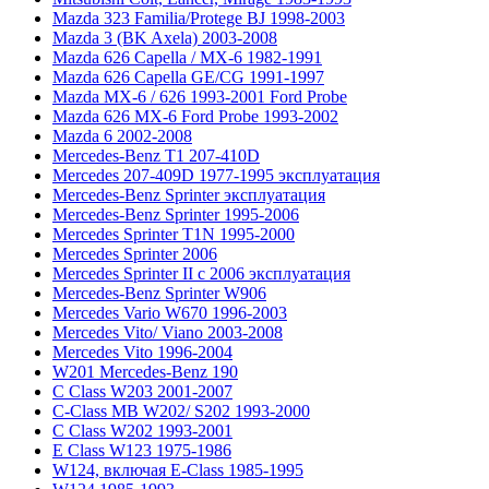
Mazda 323 Familia/Protege BJ 1998-2003
Mazda 3 (BK Axela) 2003-2008
Mazda 626 Capella / MX-6 1982-1991
Mazda 626 Capella GE/CG 1991-1997
Mazda MX-6 / 626 1993-2001 Ford Probe
Mazda 626 MX-6 Ford Probe 1993-2002
Mazda 6 2002-2008
Mercedes-Benz T1 207-410D
Mercedes 207-409D 1977-1995 эксплуатация
Mercedes-Benz Sprinter эксплуатация
Mercedes-Benz Sprinter 1995-2006
Mercedes Sprinter T1N 1995-2000
Mercedes Sprinter 2006
Mercedes Sprinter II с 2006 эксплуатация
Mercedes-Benz Sprinter W906
Mercedes Vario W670 1996-2003
Mercedes Vito/ Viano 2003-2008
Mercedes Vito 1996-2004
W201 Mercedes-Benz 190
C Class W203 2001-2007
C-Class MB W202/ S202 1993-2000
C Class W202 1993-2001
E Class W123 1975-1986
W124, включая E-Class 1985-1995