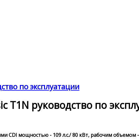
одство по эксплуатации
ssic T1N руководство по эксп
и CDI мощностью - 109 л.с./ 80 кВт, рабочим объемом -