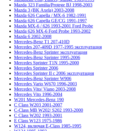
Mazda 323 Familia/Protege BJ 1998-2003
Mazda 3 (BK Axela) 2003-2008
Mazda 626 Capella / MX-6 1982-1991
Mazda 626 Capella GE/CG 1991-1997
Mazda MX-6 / 626 1993-2001 Ford Probe
Mazda 626 MX-6 Ford Probe 1993-2002
Mazda 6 2002-2008
Mercedes-Benz T1 207-410D
Mercedes 207-409D 1977-1995 эксплуатация
Mercedes-Benz Sprinter эксплуатация
Mercedes-Benz Sprinter 1995-2006
Mercedes Sprinter T1N 1995-2000
Mercedes Sprinter 2006
Mercedes Sprinter II с 2006 эксплуатация
Mercedes-Benz Sprinter W906
Mercedes Vario W670 1996-2003
Mercedes Vito/ Viano 2003-2008
Mercedes Vito 1996-2004
W201 Mercedes-Benz 190
C Class W203 2001-2007
C-Class MB W202/ S202 1993-2000
C Class W202 1993-2001
E Class W123 1975-1986
W124, включая E-Class 1985-1995