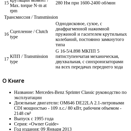
крутящий момент /
15
280 Нм при 1600-2400 об/мин
Max. torque N·m at
rpm
Трансмиссия / Transmission
Однодисковое, сухое, с
диафрагменной нажимной
Сцепление / Clutch
16
пружиной и гасителем крутильных
type
колебаний, постоянно замкнутого
типа
G 16-5/4.898 МКПП 5
КПП / Transmission
пятиступенчатая механическая,
17
type
двухвальная, с синхронизаторами
на всех передачах переднего хода
О Книге
Название: Mercedes-Benz Sprinter Classic руководство по
эксплуатации
Дизельные двигатели: OM646 DE22LA 2.1-литровыми
CDI мощностью - 109 л.с./ 80 кВт, рабочим объемом -
2148 см³
Выпуск с 1995 года
Серия: «Owner Guide»
Год издания: 09 Января 2013