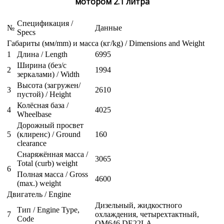
мотором 2.1 литра
Спецификация /
№
Данные
Specs
Габариты (мм/mm) и масса (кг/kg) / Dimensions and Weight
1
Длина / Length
6995
Ширина (без/с
2
1994
зеркалами) / Width
Высота (загружен/
3
2610
пустой) / Height
Колёсная база /
4
4025
Wheelbase
Дорожный просвет
5
(клиренс) / Ground
160
clearance
Снаряжённая масса /
3065
Total (curb) weight
6
Полная масса / Gross
4600
(max.) weight
Двигатель / Engine
Дизельный, жидкостного
Тип / Engine Type,
7
охлаждения, четырехтактный,
Code
OM646 DE22LA