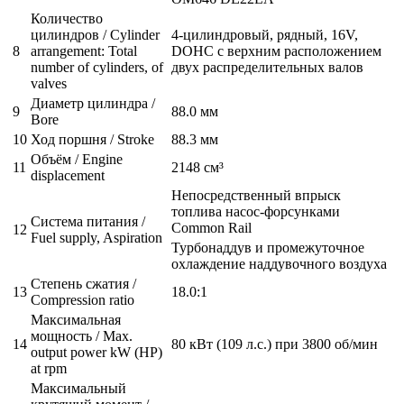
Количество
цилиндров / Cylinder
4-цилиндровый, рядный, 16V,
8
arrangement: Total
DOHC с верхним расположением
number of cylinders, of
двух распределительных валов
valves
Диаметр цилиндра /
9
88.0 мм
Bore
10
Ход поршня / Stroke
88.3 мм
Объём / Engine
11
2148 см³
displacement
Непосредственный впрыск
топлива насос-форсунками
Система питания /
Common Rail
12
Fuel supply, Aspiration
Турбонаддув и промежуточное
охлаждение наддувочного воздуха
Степень сжатия /
13
18.0:1
Compression ratio
Максимальная
мощность / Max.
14
80 кВт (109 л.с.) при 3800 об/мин
output power kW (HP)
at rpm
Максимальный