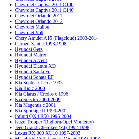
Chevrolet Captiva 2011 C100
Chevrolet Captiva 2011 C140
Chevrolet Orlando 2011
Chevrolet Orlando 2012
Chevrolet Malibu
Chevrolet Volt
Chery Amulet A15 (Flagcloud) 2003-2014
Citroen Xantia 1993-1998
Hyundai Getz
Hyundai Matrix
Hyundai Accent
Hyundai Elantra XD
Hyundai Santa Fe
Hyundai Sonata EF
Kia Sephia / Leo с 1993
Kia Rio с 2000
Kia Clarus / Credos с 1996
Kia Spectra 2000-2009
Kia Magentis с 2001
Kia Sportage II 1999-2002
Infiniti QX4 R50 1996-2004
Isuzu Trooper (Bighorn/Opel Monterey)
Jeep Grand Cherokee (ZJ) 1992-1998
Lexus RX 300 XU10 1997-2003
Mitsubishi Colt, Lancer, Mirage 1983-1993