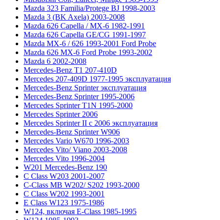
Mazda 323 Familia/Protege BJ 1998-2003
Mazda 3 (BK Axela) 2003-2008
Mazda 626 Capella / MX-6 1982-1991
Mazda 626 Capella GE/CG 1991-1997
Mazda MX-6 / 626 1993-2001 Ford Probe
Mazda 626 MX-6 Ford Probe 1993-2002
Mazda 6 2002-2008
Mercedes-Benz T1 207-410D
Mercedes 207-409D 1977-1995 эксплуатация
Mercedes-Benz Sprinter эксплуатация
Mercedes-Benz Sprinter 1995-2006
Mercedes Sprinter T1N 1995-2000
Mercedes Sprinter 2006
Mercedes Sprinter II с 2006 эксплуатация
Mercedes-Benz Sprinter W906
Mercedes Vario W670 1996-2003
Mercedes Vito/ Viano 2003-2008
Mercedes Vito 1996-2004
W201 Mercedes-Benz 190
C Class W203 2001-2007
C-Class MB W202/ S202 1993-2000
C Class W202 1993-2001
E Class W123 1975-1986
W124, включая E-Class 1985-1995