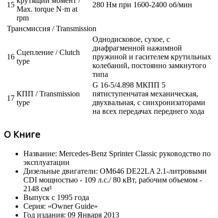
крутящий момент /
15
280 Нм при 1600-2400 об/мин
Max. torque N·m at
rpm
Трансмиссия / Transmission
Однодисковое, сухое, с
диафрагменной нажимной
Сцепление / Clutch
16
пружиной и гасителем крутильных
type
колебаний, постоянно замкнутого
типа
G 16-5/4.898 МКПП 5
КПП / Transmission
пятиступенчатая механическая,
17
type
двухвальная, с синхронизаторами
на всех передачах переднего хода
О Книге
Название: Mercedes-Benz Sprinter Classic руководство по
эксплуатации
Дизельные двигатели: OM646 DE22LA 2.1-литровыми
CDI мощностью - 109 л.с./ 80 кВт, рабочим объемом -
2148 см³
Выпуск с 1995 года
Серия: «Owner Guide»
Год издания: 09 Января 2013