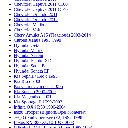
Chevrolet Captiva 2011 C100
Chevrolet Captiva 2011 C140
Chevrolet Orlando 2011
Chevrolet Orlando 2012
Chevrolet Malibu
Chevrolet Volt
Chery Amulet A15 (Flagcloud) 2003-2014
Citroen Xantia 1993-1998
Hyundai Getz
Hyundai Matrix
Hyundai Accent
Hyundai Elantra XD
Hyundai Santa Fe
Hyundai Sonata EF
Kia Sephia / Leo с 1993
Kia Rio с 2000
Kia Clarus / Credos с 1996
Kia Spectra 2000-2009
Kia Magentis с 2001
Kia Sportage II 1999-2002
Infiniti QX4 R50 1996-2004
Isuzu Trooper (Bighorn/Opel Monterey)
Jeep Grand Cherokee (ZJ) 1992-1998
Lexus RX 300 XU10 1997-2003
Mitsubishi Colt, Lancer, Mirage 1983-1993