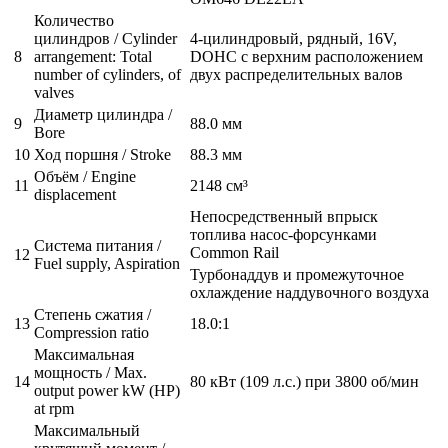
Количество
цилиндров / Cylinder
4-цилиндровый, рядный, 16V,
8
arrangement: Total
DOHC с верхним расположением
number of cylinders, of
двух распределительных валов
valves
Диаметр цилиндра /
9
88.0 мм
Bore
10
Ход поршня / Stroke
88.3 мм
Объём / Engine
11
2148 см³
displacement
Непосредственный впрыск
топлива насос-форсунками
Система питания /
Common Rail
12
Fuel supply, Aspiration
Турбонаддув и промежуточное
охлаждение наддувочного воздуха
Степень сжатия /
13
18.0:1
Compression ratio
Максимальная
мощность / Max.
14
80 кВт (109 л.с.) при 3800 об/мин
output power kW (HP)
at rpm
Максимальный