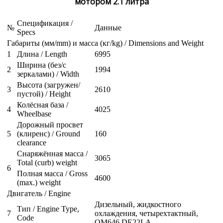
мотором 2.1 литра
Спецификация /
№
Данные
Specs
Габариты (мм/mm) и масса (кг/kg) / Dimensions and Weight
1
Длина / Length
6995
Ширина (без/с
2
1994
зеркалами) / Width
Высота (загружен/
3
2610
пустой) / Height
Колёсная база /
4
4025
Wheelbase
Дорожный просвет
5
(клиренс) / Ground
160
clearance
Снаряжённая масса /
3065
Total (curb) weight
6
Полная масса / Gross
4600
(max.) weight
Двигатель / Engine
Дизельный, жидкостного
Тип / Engine Type,
7
охлаждения, четырехтактный,
Code
OM646 DE22LA