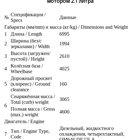
мотором 2.1 литра
Спецификация /
№
Данные
Specs
Габариты (мм/mm) и масса (кг/kg) / Dimensions and Weight
1
Длина / Length
6995
Ширина (без/с
2
1994
зеркалами) / Width
Высота (загружен/
3
2610
пустой) / Height
Колёсная база /
4
4025
Wheelbase
Дорожный просвет
5
(клиренс) / Ground
160
clearance
Снаряжённая масса /
3065
Total (curb) weight
6
Полная масса / Gross
4600
(max.) weight
Двигатель / Engine
Дизельный, жидкостного
Тип / Engine Type,
7
охлаждения, четырехтактный,
Code
OM646 DE22LA