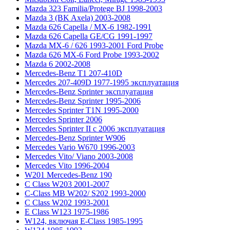
Mazda 323 Familia/Protege BJ 1998-2003
Mazda 3 (BK Axela) 2003-2008
Mazda 626 Capella / MX-6 1982-1991
Mazda 626 Capella GE/CG 1991-1997
Mazda MX-6 / 626 1993-2001 Ford Probe
Mazda 626 MX-6 Ford Probe 1993-2002
Mazda 6 2002-2008
Mercedes-Benz T1 207-410D
Mercedes 207-409D 1977-1995 эксплуатация
Mercedes-Benz Sprinter эксплуатация
Mercedes-Benz Sprinter 1995-2006
Mercedes Sprinter T1N 1995-2000
Mercedes Sprinter 2006
Mercedes Sprinter II с 2006 эксплуатация
Mercedes-Benz Sprinter W906
Mercedes Vario W670 1996-2003
Mercedes Vito/ Viano 2003-2008
Mercedes Vito 1996-2004
W201 Mercedes-Benz 190
C Class W203 2001-2007
C-Class MB W202/ S202 1993-2000
C Class W202 1993-2001
E Class W123 1975-1986
W124, включая E-Class 1985-1995