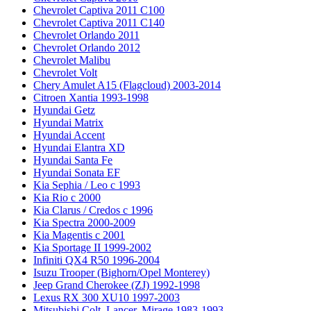
Chevrolet Captiva 2011 C100
Chevrolet Captiva 2011 C140
Chevrolet Orlando 2011
Chevrolet Orlando 2012
Chevrolet Malibu
Chevrolet Volt
Chery Amulet A15 (Flagcloud) 2003-2014
Citroen Xantia 1993-1998
Hyundai Getz
Hyundai Matrix
Hyundai Accent
Hyundai Elantra XD
Hyundai Santa Fe
Hyundai Sonata EF
Kia Sephia / Leo с 1993
Kia Rio с 2000
Kia Clarus / Credos с 1996
Kia Spectra 2000-2009
Kia Magentis с 2001
Kia Sportage II 1999-2002
Infiniti QX4 R50 1996-2004
Isuzu Trooper (Bighorn/Opel Monterey)
Jeep Grand Cherokee (ZJ) 1992-1998
Lexus RX 300 XU10 1997-2003
Mitsubishi Colt, Lancer, Mirage 1983-1993