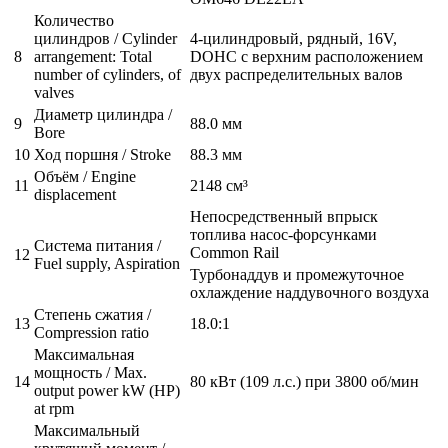
Количество
цилиндров / Cylinder
4-цилиндровый, рядный, 16V,
8
arrangement: Total
DOHC с верхним расположением
number of cylinders, of
двух распределительных валов
valves
Диаметр цилиндра /
9
88.0 мм
Bore
10
Ход поршня / Stroke
88.3 мм
Объём / Engine
11
2148 см³
displacement
Непосредственный впрыск
топлива насос-форсунками
Система питания /
Common Rail
12
Fuel supply, Aspiration
Турбонаддув и промежуточное
охлаждение наддувочного воздуха
Степень сжатия /
13
18.0:1
Compression ratio
Максимальная
мощность / Max.
14
80 кВт (109 л.с.) при 3800 об/мин
output power kW (HP)
at rpm
Максимальный