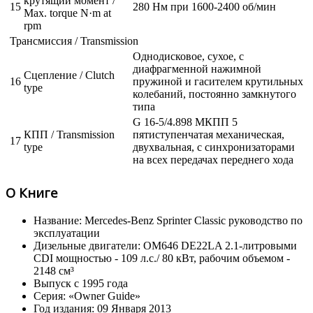
крутящий момент /
15
280 Нм при 1600-2400 об/мин
Max. torque N·m at
rpm
Трансмиссия / Transmission
Однодисковое, сухое, с
диафрагменной нажимной
Сцепление / Clutch
16
пружиной и гасителем крутильных
type
колебаний, постоянно замкнутого
типа
G 16-5/4.898 МКПП 5
КПП / Transmission
пятиступенчатая механическая,
17
type
двухвальная, с синхронизаторами
на всех передачах переднего хода
О Книге
Название: Mercedes-Benz Sprinter Classic руководство по
эксплуатации
Дизельные двигатели: OM646 DE22LA 2.1-литровыми
CDI мощностью - 109 л.с./ 80 кВт, рабочим объемом -
2148 см³
Выпуск с 1995 года
Серия: «Owner Guide»
Год издания: 09 Января 2013