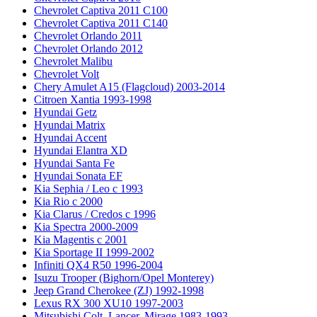
Chevrolet Captiva 2011 C100
Chevrolet Captiva 2011 C140
Chevrolet Orlando 2011
Chevrolet Orlando 2012
Chevrolet Malibu
Chevrolet Volt
Chery Amulet A15 (Flagcloud) 2003-2014
Citroen Xantia 1993-1998
Hyundai Getz
Hyundai Matrix
Hyundai Accent
Hyundai Elantra XD
Hyundai Santa Fe
Hyundai Sonata EF
Kia Sephia / Leo с 1993
Kia Rio с 2000
Kia Clarus / Credos с 1996
Kia Spectra 2000-2009
Kia Magentis с 2001
Kia Sportage II 1999-2002
Infiniti QX4 R50 1996-2004
Isuzu Trooper (Bighorn/Opel Monterey)
Jeep Grand Cherokee (ZJ) 1992-1998
Lexus RX 300 XU10 1997-2003
Mitsubishi Colt, Lancer, Mirage 1983-1993