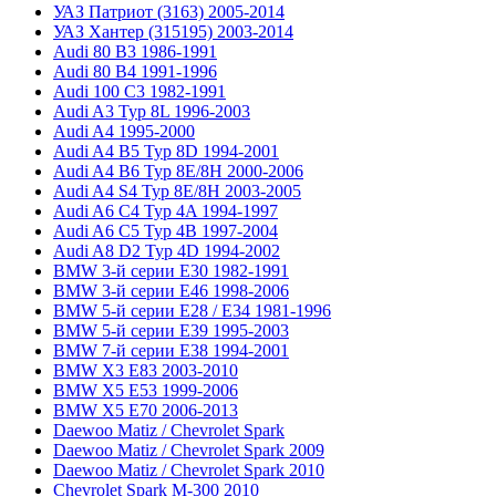
УАЗ Патриот (3163) 2005-2014
УАЗ Хантер (315195) 2003-2014
Audi 80 B3 1986-1991
Audi 80 B4 1991-1996
Audi 100 C3 1982-1991
Audi A3 Typ 8L 1996-2003
Audi A4 1995-2000
Audi A4 B5 Typ 8D 1994-2001
Audi A4 B6 Typ 8E/8H 2000-2006
Audi A4 S4 Typ 8E/8H 2003-2005
Audi A6 C4 Typ 4A 1994-1997
Audi A6 C5 Typ 4B 1997-2004
Audi A8 D2 Typ 4D 1994-2002
BMW 3-й серии E30 1982-1991
BMW 3-й серии E46 1998-2006
BMW 5-й серии E28 / E34 1981-1996
BMW 5-й серии E39 1995-2003
BMW 7-й серии E38 1994-2001
BMW X3 E83 2003-2010
BMW X5 E53 1999-2006
BMW X5 E70 2006-2013
Daewoo Matiz / Chevrolet Spark
Daewoo Matiz / Chevrolet Spark 2009
Daewoo Matiz / Chevrolet Spark 2010
Chevrolet Spark M-300 2010