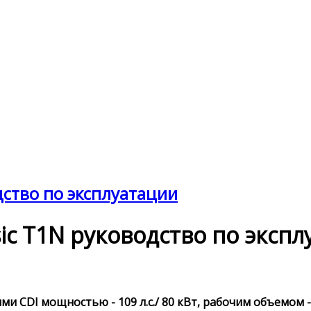
одство по эксплуатации
ssic T1N руководство по эксп
и CDI мощностью - 109 л.с./ 80 кВт, рабочим объемом -