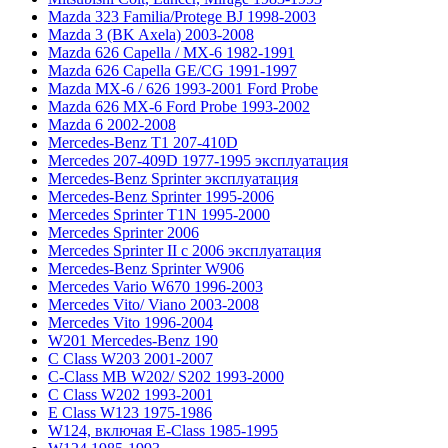
Mazda 323 Familia/Protege BJ 1998-2003
Mazda 3 (BK Axela) 2003-2008
Mazda 626 Capella / MX-6 1982-1991
Mazda 626 Capella GE/CG 1991-1997
Mazda MX-6 / 626 1993-2001 Ford Probe
Mazda 626 MX-6 Ford Probe 1993-2002
Mazda 6 2002-2008
Mercedes-Benz T1 207-410D
Mercedes 207-409D 1977-1995 эксплуатация
Mercedes-Benz Sprinter эксплуатация
Mercedes-Benz Sprinter 1995-2006
Mercedes Sprinter T1N 1995-2000
Mercedes Sprinter 2006
Mercedes Sprinter II с 2006 эксплуатация
Mercedes-Benz Sprinter W906
Mercedes Vario W670 1996-2003
Mercedes Vito/ Viano 2003-2008
Mercedes Vito 1996-2004
W201 Mercedes-Benz 190
C Class W203 2001-2007
C-Class MB W202/ S202 1993-2000
C Class W202 1993-2001
E Class W123 1975-1986
W124, включая E-Class 1985-1995