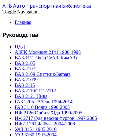
АТБ Авто Транспортная Библиотека
Toggle Navigation
Главная
Руководства
ПДД
АЗЛК Москвич 2141 1986-1998
ВА3-1111 Ока (СеАЗ, КамАЗ)
ВА3-2105
ВА3-2107
ВА3-2109 Спутник/Samara
ВА3-21099
ВА3-2115
ВА3-2110/2111/2112
ВА3-2121 Нива
ГАЗ 2705 ГАЗе́ль 1994-2014
ГАЗ 3110 Волга 1996-2005
ИЖ 2126 Орбита/Ода 1990-2005
Иж-2717 Ода-версия фургон 1997-2005
ИЖ-21261 Фабула 2004-2006
УАЗ 3151 1985-2010
УАЗ 3160 1997-2004