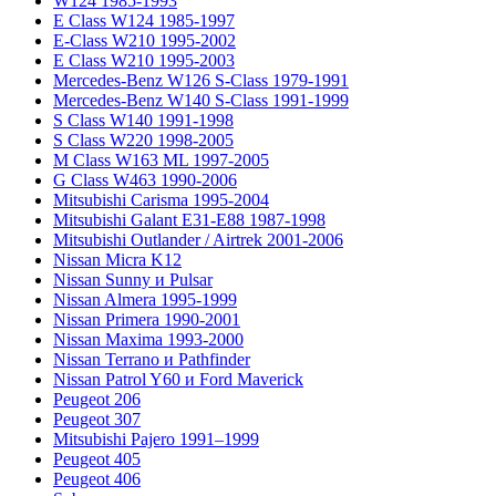
W124 1985-1993
E Class W124 1985-1997
E-Class W210 1995-2002
E Class W210 1995-2003
Mercedes-Benz W126 S-Class 1979-1991
Mercedes-Benz W140 S-Class 1991-1999
S Class W140 1991-1998
S Class W220 1998-2005
M Class W163 ML 1997-2005
G Class W463 1990-2006
Mitsubishi Carisma 1995-2004
Mitsubishi Galant E31-E88 1987-1998
Mitsubishi Outlander / Airtrek 2001-2006
Nissan Micra K12
Nissan Sunny и Pulsar
Nissan Almera 1995-1999
Nissan Primera 1990-2001
Nissan Maxima 1993-2000
Nissan Terrano и Pathfinder
Nissan Patrol Y60 и Ford Maverick
Peugeot 206
Peugeot 307
Mitsubishi Pajero 1991–1999
Peugeot 405
Peugeot 406