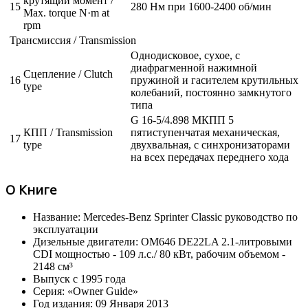
крутящий момент /
15
280 Нм при 1600-2400 об/мин
Max. torque N·m at
rpm
Трансмиссия / Transmission
Однодисковое, сухое, с
диафрагменной нажимной
Сцепление / Clutch
16
пружиной и гасителем крутильных
type
колебаний, постоянно замкнутого
типа
G 16-5/4.898 МКПП 5
КПП / Transmission
пятиступенчатая механическая,
17
type
двухвальная, с синхронизаторами
на всех передачах переднего хода
О Книге
Название: Mercedes-Benz Sprinter Classic руководство по
эксплуатации
Дизельные двигатели: OM646 DE22LA 2.1-литровыми
CDI мощностью - 109 л.с./ 80 кВт, рабочим объемом -
2148 см³
Выпуск с 1995 года
Серия: «Owner Guide»
Год издания: 09 Января 2013