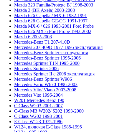
Mazda 323 Familia/Protege BJ 1998-2003
Mazda 3 (BK Axela) 2003-2008
Mazda 626 Capella / MX-6 1982-1991
Mazda 626 Capella GE/CG 1991-1997
Mazda MX-6 / 626 1993-2001 Ford Probe
Mazda 626 MX-6 Ford Probe 1993-2002
Mazda 6 2002-2008
Mercedes-Benz T1 207-410D
Mercedes 207-409D 1977-1995 эксплуатация
Mercedes-Benz Sprinter эксплуатация
Mercedes-Benz Sprinter 1995-2006
Mercedes Sprinter T1N 1995-2000
Mercedes Sprinter 2006
Mercedes Sprinter II с 2006 эксплуатация
Mercedes-Benz Sprinter W906
Mercedes Vario W670 1996-2003
Mercedes Vito/ Viano 2003-2008
Mercedes Vito 1996-2004
W201 Mercedes-Benz 190
C Class W203 2001-2007
C-Class MB W202/ S202 1993-2000
C Class W202 1993-2001
E Class W123 1975-1986
W124, включая E-Class 1985-1995