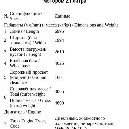
мотором 2.1 литра
Спецификация /
№
Данные
Specs
Габариты (мм/mm) и масса (кг/kg) / Dimensions and Weight
1
Длина / Length
6995
Ширина (без/с
2
1994
зеркалами) / Width
Высота (загружен/
3
2610
пустой) / Height
Колёсная база /
4
4025
Wheelbase
Дорожный просвет
5
(клиренс) / Ground
160
clearance
Снаряжённая масса /
3065
Total (curb) weight
6
Полная масса / Gross
4600
(max.) weight
Двигатель / Engine
Дизельный, жидкостного
Тип / Engine Type,
7
охлаждения, четырехтактный,
Code
OM646 DE22LA