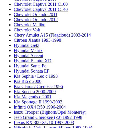
Chevrolet Captiva 2011 C100
Chevrolet Captiva 2011 C140
Chevrolet Orlando 2011
Chevrolet Orlando 2012
Chevrolet Malibu
Chevrolet Volt
Chery Amulet A15 (Flagcloud) 2003-2014
Citroen Xantia 1993-1998
Hyundai Getz
Hyundai Matrix
Hyundai Accent
Hyundai Elantra XD
Hyundai Santa Fe
Hyundai Sonata EF
Kia Sephia / Leo с 1993
Kia Rio с 2000
Kia Clarus / Credos с 1996
Kia Spectra 2000-2009
Kia Magentis с 2001
Kia Sportage II 1999-2002
Infiniti QX4 R50 1996-2004
Isuzu Trooper (Bighorn/Opel Monterey)
Jeep Grand Cherokee (ZJ) 1992-1998
Lexus RX 300 XU10 1997-2003
Mitsubishi Colt, Lancer, Mirage 1983-1993