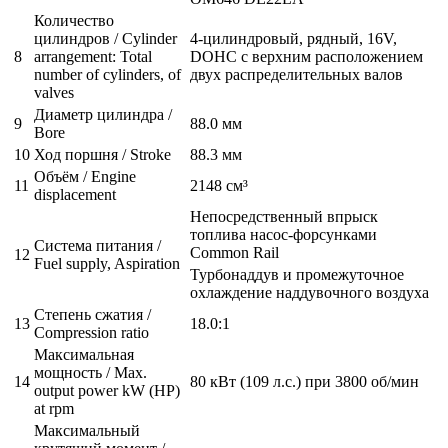
Количество
цилиндров / Cylinder
4-цилиндровый, рядный, 16V,
8
arrangement: Total
DOHC с верхним расположением
number of cylinders, of
двух распределительных валов
valves
Диаметр цилиндра /
9
88.0 мм
Bore
10
Ход поршня / Stroke
88.3 мм
Объём / Engine
11
2148 см³
displacement
Непосредственный впрыск
топлива насос-форсунками
Система питания /
Common Rail
12
Fuel supply, Aspiration
Турбонаддув и промежуточное
охлаждение наддувочного воздуха
Степень сжатия /
13
18.0:1
Compression ratio
Максимальная
мощность / Max.
14
80 кВт (109 л.с.) при 3800 об/мин
output power kW (HP)
at rpm
Максимальный