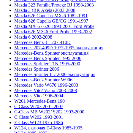
Mazda 323 Familia/Protege BJ 1998-2003
Mazda 3 (BK Axela) 2003-2008
Mazda 626 Capella / MX-6 1982-1991
Mazda 626 Capella GE/CG 1991-1997
Mazda MX-6 / 626 1993-2001 Ford Probe
Mazda 626 MX-6 Ford Probe 1993-2002
Mazda 6 2002-2008
Mercedes-Benz T1 207-410D
Mercedes 207-409D 1977-1995 эксплуатация
Mercedes-Benz Sprinter эксплуатация
Mercedes-Benz Sprinter 1995-2006
Mercedes Sprinter T1N 1995-2000
Mercedes Sprinter 2006
Mercedes Sprinter II с 2006 эксплуатация
Mercedes-Benz Sprinter W906
Mercedes Vario W670 1996-2003
Mercedes Vito/ Viano 2003-2008
Mercedes Vito 1996-2004
W201 Mercedes-Benz 190
C Class W203 2001-2007
C-Class MB W202/ S202 1993-2000
C Class W202 1993-2001
E Class W123 1975-1986
W124, включая E-Class 1985-1995