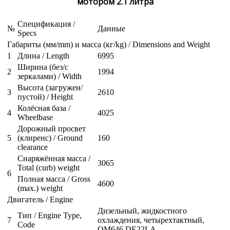
мотором 2.1 литра
Спецификация /
№
Данные
Specs
Габариты (мм/mm) и масса (кг/kg) / Dimensions and Weight
1
Длина / Length
6995
Ширина (без/с
2
1994
зеркалами) / Width
Высота (загружен/
3
2610
пустой) / Height
Колёсная база /
4
4025
Wheelbase
Дорожный просвет
5
(клиренс) / Ground
160
clearance
Снаряжённая масса /
3065
Total (curb) weight
6
Полная масса / Gross
4600
(max.) weight
Двигатель / Engine
Дизельный, жидкостного
Тип / Engine Type,
7
охлаждения, четырехтактный,
Code
OM646 DE22LA