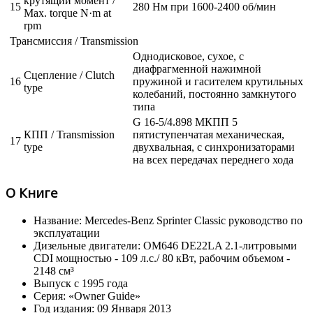
крутящий момент /
15
280 Нм при 1600-2400 об/мин
Max. torque N·m at
rpm
Трансмиссия / Transmission
Однодисковое, сухое, с
диафрагменной нажимной
Сцепление / Clutch
16
пружиной и гасителем крутильных
type
колебаний, постоянно замкнутого
типа
G 16-5/4.898 МКПП 5
КПП / Transmission
пятиступенчатая механическая,
17
type
двухвальная, с синхронизаторами
на всех передачах переднего хода
О Книге
Название: Mercedes-Benz Sprinter Classic руководство по
эксплуатации
Дизельные двигатели: OM646 DE22LA 2.1-литровыми
CDI мощностью - 109 л.с./ 80 кВт, рабочим объемом -
2148 см³
Выпуск с 1995 года
Серия: «Owner Guide»
Год издания: 09 Января 2013