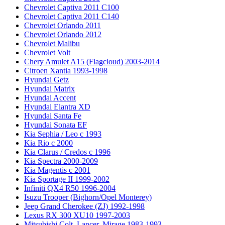
Chevrolet Captiva 2011 C100
Chevrolet Captiva 2011 C140
Chevrolet Orlando 2011
Chevrolet Orlando 2012
Chevrolet Malibu
Chevrolet Volt
Chery Amulet A15 (Flagcloud) 2003-2014
Citroen Xantia 1993-1998
Hyundai Getz
Hyundai Matrix
Hyundai Accent
Hyundai Elantra XD
Hyundai Santa Fe
Hyundai Sonata EF
Kia Sephia / Leo с 1993
Kia Rio с 2000
Kia Clarus / Credos с 1996
Kia Spectra 2000-2009
Kia Magentis с 2001
Kia Sportage II 1999-2002
Infiniti QX4 R50 1996-2004
Isuzu Trooper (Bighorn/Opel Monterey)
Jeep Grand Cherokee (ZJ) 1992-1998
Lexus RX 300 XU10 1997-2003
Mitsubishi Colt, Lancer, Mirage 1983-1993