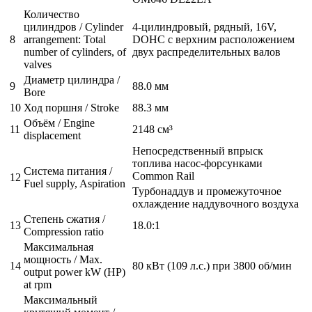
Количество
цилиндров / Cylinder
4-цилиндровый, рядный, 16V,
8
arrangement: Total
DOHC с верхним расположением
number of cylinders, of
двух распределительных валов
valves
Диаметр цилиндра /
9
88.0 мм
Bore
10
Ход поршня / Stroke
88.3 мм
Объём / Engine
11
2148 см³
displacement
Непосредственный впрыск
топлива насос-форсунками
Система питания /
Common Rail
12
Fuel supply, Aspiration
Турбонаддув и промежуточное
охлаждение наддувочного воздуха
Степень сжатия /
13
18.0:1
Compression ratio
Максимальная
мощность / Max.
14
80 кВт (109 л.с.) при 3800 об/мин
output power kW (HP)
at rpm
Максимальный