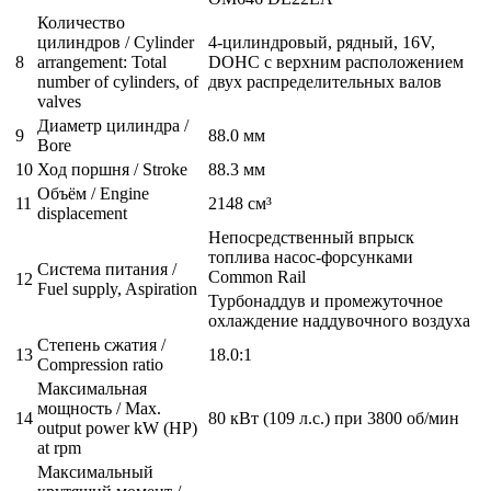
Количество
цилиндров / Cylinder
4-цилиндровый, рядный, 16V,
8
arrangement: Total
DOHC с верхним расположением
number of cylinders, of
двух распределительных валов
valves
Диаметр цилиндра /
9
88.0 мм
Bore
10
Ход поршня / Stroke
88.3 мм
Объём / Engine
11
2148 см³
displacement
Непосредственный впрыск
топлива насос-форсунками
Система питания /
Common Rail
12
Fuel supply, Aspiration
Турбонаддув и промежуточное
охлаждение наддувочного воздуха
Степень сжатия /
13
18.0:1
Compression ratio
Максимальная
мощность / Max.
14
80 кВт (109 л.с.) при 3800 об/мин
output power kW (HP)
at rpm
Максимальный