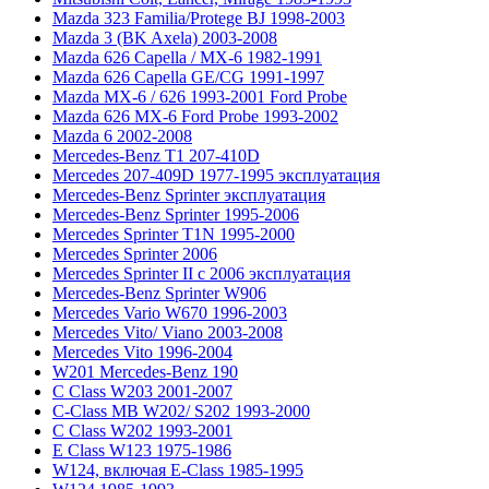
Mazda 323 Familia/Protege BJ 1998-2003
Mazda 3 (BK Axela) 2003-2008
Mazda 626 Capella / MX-6 1982-1991
Mazda 626 Capella GE/CG 1991-1997
Mazda MX-6 / 626 1993-2001 Ford Probe
Mazda 626 MX-6 Ford Probe 1993-2002
Mazda 6 2002-2008
Mercedes-Benz T1 207-410D
Mercedes 207-409D 1977-1995 эксплуатация
Mercedes-Benz Sprinter эксплуатация
Mercedes-Benz Sprinter 1995-2006
Mercedes Sprinter T1N 1995-2000
Mercedes Sprinter 2006
Mercedes Sprinter II с 2006 эксплуатация
Mercedes-Benz Sprinter W906
Mercedes Vario W670 1996-2003
Mercedes Vito/ Viano 2003-2008
Mercedes Vito 1996-2004
W201 Mercedes-Benz 190
C Class W203 2001-2007
C-Class MB W202/ S202 1993-2000
C Class W202 1993-2001
E Class W123 1975-1986
W124, включая E-Class 1985-1995