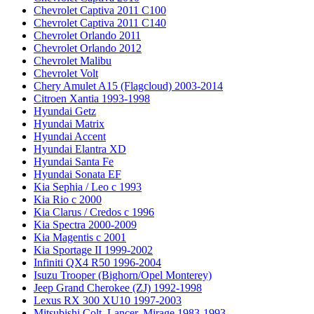
Chevrolet Captiva 2011 C100
Chevrolet Captiva 2011 C140
Chevrolet Orlando 2011
Chevrolet Orlando 2012
Chevrolet Malibu
Chevrolet Volt
Chery Amulet A15 (Flagcloud) 2003-2014
Citroen Xantia 1993-1998
Hyundai Getz
Hyundai Matrix
Hyundai Accent
Hyundai Elantra XD
Hyundai Santa Fe
Hyundai Sonata EF
Kia Sephia / Leo с 1993
Kia Rio с 2000
Kia Clarus / Credos с 1996
Kia Spectra 2000-2009
Kia Magentis с 2001
Kia Sportage II 1999-2002
Infiniti QX4 R50 1996-2004
Isuzu Trooper (Bighorn/Opel Monterey)
Jeep Grand Cherokee (ZJ) 1992-1998
Lexus RX 300 XU10 1997-2003
Mitsubishi Colt, Lancer, Mirage 1983-1993