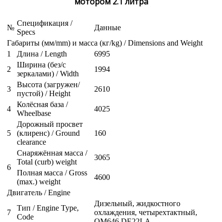
мотором 2.1 литра
Спецификация /
№
Данные
Specs
Габариты (мм/mm) и масса (кг/kg) / Dimensions and Weight
1
Длина / Length
6995
Ширина (без/с
2
1994
зеркалами) / Width
Высота (загружен/
3
2610
пустой) / Height
Колёсная база /
4
4025
Wheelbase
Дорожный просвет
5
(клиренс) / Ground
160
clearance
Снаряжённая масса /
3065
Total (curb) weight
6
Полная масса / Gross
4600
(max.) weight
Двигатель / Engine
Дизельный, жидкостного
Тип / Engine Type,
7
охлаждения, четырехтактный,
Code
OM646 DE22LA