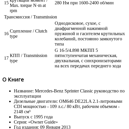
крутящий момент /
15
280 Нм при 1600-2400 об/мин
Max. torque N·m at
rpm
Трансмиссия / Transmission
Однодисковое, сухое, с
диафрагменной нажимной
Сцепление / Clutch
16
пружиной и гасителем крутильных
type
колебаний, постоянно замкнутого
типа
G 16-5/4.898 МКПП 5
КПП / Transmission
пятиступенчатая механическая,
17
type
двухвальная, с синхронизаторами
на всех передачах переднего хода
О Книге
Название: Mercedes-Benz Sprinter Classic руководство по
эксплуатации
Дизельные двигатели: OM646 DE22LA 2.1-литровыми
CDI мощностью - 109 л.с./ 80 кВт, рабочим объемом -
2148 см³
Выпуск с 1995 года
Серия: «Owner Guide»
Год издания: 09 Января 2013