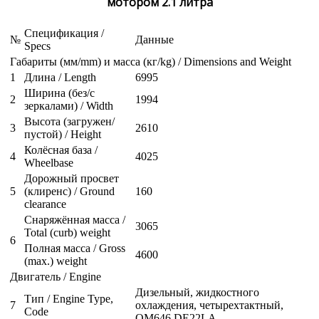
мотором 2.1 литра
Спецификация /
№
Данные
Specs
Габариты (мм/mm) и масса (кг/kg) / Dimensions and Weight
1
Длина / Length
6995
Ширина (без/с
2
1994
зеркалами) / Width
Высота (загружен/
3
2610
пустой) / Height
Колёсная база /
4
4025
Wheelbase
Дорожный просвет
5
(клиренс) / Ground
160
clearance
Снаряжённая масса /
3065
Total (curb) weight
6
Полная масса / Gross
4600
(max.) weight
Двигатель / Engine
Дизельный, жидкостного
Тип / Engine Type,
7
охлаждения, четырехтактный,
Code
OM646 DE22LA