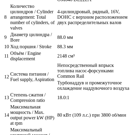
Количество
цилиндров / Cylinder
4-цилиндровый, рядный, 16V,
8
arrangement: Total
DOHC с верхним расположением
number of cylinders, of
двух распределительных валов
valves
Диаметр цилиндра /
9
88.0 мм
Bore
10
Ход поршня / Stroke
88.3 мм
Объём / Engine
11
2148 см³
displacement
Непосредственный впрыск
топлива насос-форсунками
Система питания /
Common Rail
12
Fuel supply, Aspiration
Турбонаддув и промежуточное
охлаждение наддувочного воздуха
Степень сжатия /
13
18.0:1
Compression ratio
Максимальная
мощность / Max.
14
80 кВт (109 л.с.) при 3800 об/мин
output power kW (HP)
at rpm
Максимальный