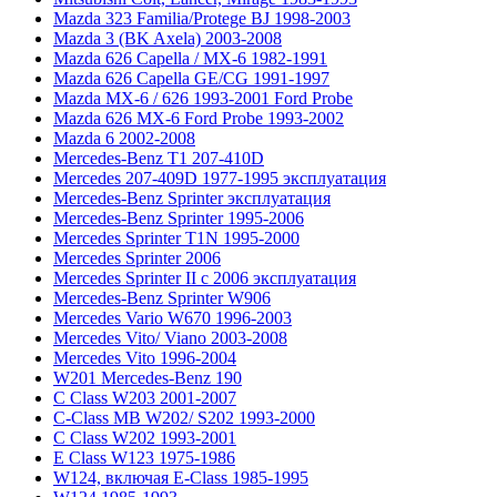
Mazda 323 Familia/Protege BJ 1998-2003
Mazda 3 (BK Axela) 2003-2008
Mazda 626 Capella / MX-6 1982-1991
Mazda 626 Capella GE/CG 1991-1997
Mazda MX-6 / 626 1993-2001 Ford Probe
Mazda 626 MX-6 Ford Probe 1993-2002
Mazda 6 2002-2008
Mercedes-Benz T1 207-410D
Mercedes 207-409D 1977-1995 эксплуатация
Mercedes-Benz Sprinter эксплуатация
Mercedes-Benz Sprinter 1995-2006
Mercedes Sprinter T1N 1995-2000
Mercedes Sprinter 2006
Mercedes Sprinter II с 2006 эксплуатация
Mercedes-Benz Sprinter W906
Mercedes Vario W670 1996-2003
Mercedes Vito/ Viano 2003-2008
Mercedes Vito 1996-2004
W201 Mercedes-Benz 190
C Class W203 2001-2007
C-Class MB W202/ S202 1993-2000
C Class W202 1993-2001
E Class W123 1975-1986
W124, включая E-Class 1985-1995