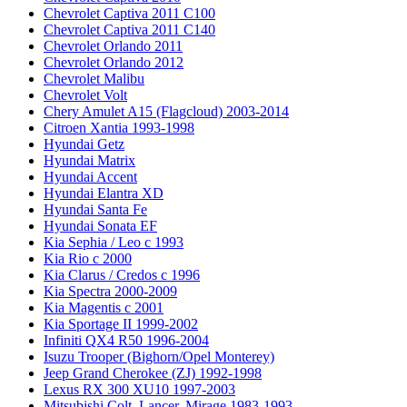
Chevrolet Captiva 2011 C100
Chevrolet Captiva 2011 C140
Chevrolet Orlando 2011
Chevrolet Orlando 2012
Chevrolet Malibu
Chevrolet Volt
Chery Amulet A15 (Flagcloud) 2003-2014
Citroen Xantia 1993-1998
Hyundai Getz
Hyundai Matrix
Hyundai Accent
Hyundai Elantra XD
Hyundai Santa Fe
Hyundai Sonata EF
Kia Sephia / Leo с 1993
Kia Rio с 2000
Kia Clarus / Credos с 1996
Kia Spectra 2000-2009
Kia Magentis с 2001
Kia Sportage II 1999-2002
Infiniti QX4 R50 1996-2004
Isuzu Trooper (Bighorn/Opel Monterey)
Jeep Grand Cherokee (ZJ) 1992-1998
Lexus RX 300 XU10 1997-2003
Mitsubishi Colt, Lancer, Mirage 1983-1993