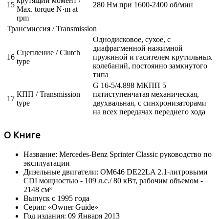
крутящий момент /
15
280 Нм при 1600-2400 об/мин
Max. torque N·m at
rpm
Трансмиссия / Transmission
Однодисковое, сухое, с
диафрагменной нажимной
Сцепление / Clutch
16
пружиной и гасителем крутильных
type
колебаний, постоянно замкнутого
типа
G 16-5/4.898 МКПП 5
КПП / Transmission
пятиступенчатая механическая,
17
type
двухвальная, с синхронизаторами
на всех передачах переднего хода
О Книге
Название: Mercedes-Benz Sprinter Classic руководство по
эксплуатации
Дизельные двигатели: OM646 DE22LA 2.1-литровыми
CDI мощностью - 109 л.с./ 80 кВт, рабочим объемом -
2148 см³
Выпуск с 1995 года
Серия: «Owner Guide»
Год издания: 09 Января 2013