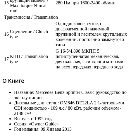
крутящий момент /
15
280 Нм при 1600-2400 об/мин
Max. torque N·m at
rpm
Трансмиссия / Transmission
Однодисковое, сухое, с
диафрагменной нажимной
Сцепление / Clutch
16
пружиной и гасителем крутильных
type
колебаний, постоянно замкнутого
типа
G 16-5/4.898 МКПП 5
КПП / Transmission
пятиступенчатая механическая,
17
type
двухвальная, с синхронизаторами
на всех передачах переднего хода
О Книге
Название: Mercedes-Benz Sprinter Classic руководство по
эксплуатации
Дизельные двигатели: OM646 DE22LA 2.1-литровыми
CDI мощностью - 109 л.с./ 80 кВт, рабочим объемом -
2148 см³
Выпуск с 1995 года
Серия: «Owner Guide»
Год издания: 09 Января 2013