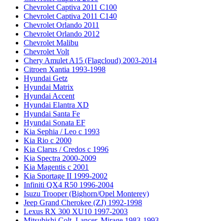
Chevrolet Captiva 2011 C100
Chevrolet Captiva 2011 C140
Chevrolet Orlando 2011
Chevrolet Orlando 2012
Chevrolet Malibu
Chevrolet Volt
Chery Amulet A15 (Flagcloud) 2003-2014
Citroen Xantia 1993-1998
Hyundai Getz
Hyundai Matrix
Hyundai Accent
Hyundai Elantra XD
Hyundai Santa Fe
Hyundai Sonata EF
Kia Sephia / Leo с 1993
Kia Rio с 2000
Kia Clarus / Credos с 1996
Kia Spectra 2000-2009
Kia Magentis с 2001
Kia Sportage II 1999-2002
Infiniti QX4 R50 1996-2004
Isuzu Trooper (Bighorn/Opel Monterey)
Jeep Grand Cherokee (ZJ) 1992-1998
Lexus RX 300 XU10 1997-2003
Mitsubishi Colt, Lancer, Mirage 1983-1993