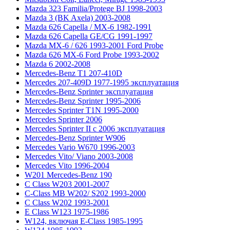
Mazda 323 Familia/Protege BJ 1998-2003
Mazda 3 (BK Axela) 2003-2008
Mazda 626 Capella / MX-6 1982-1991
Mazda 626 Capella GE/CG 1991-1997
Mazda MX-6 / 626 1993-2001 Ford Probe
Mazda 626 MX-6 Ford Probe 1993-2002
Mazda 6 2002-2008
Mercedes-Benz T1 207-410D
Mercedes 207-409D 1977-1995 эксплуатация
Mercedes-Benz Sprinter эксплуатация
Mercedes-Benz Sprinter 1995-2006
Mercedes Sprinter T1N 1995-2000
Mercedes Sprinter 2006
Mercedes Sprinter II с 2006 эксплуатация
Mercedes-Benz Sprinter W906
Mercedes Vario W670 1996-2003
Mercedes Vito/ Viano 2003-2008
Mercedes Vito 1996-2004
W201 Mercedes-Benz 190
C Class W203 2001-2007
C-Class MB W202/ S202 1993-2000
C Class W202 1993-2001
E Class W123 1975-1986
W124, включая E-Class 1985-1995