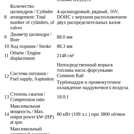
Количество
цилиндров / Cylinder
4-цилиндровый, рядный, 16V,
8
arrangement: Total
DOHC с верхним расположением
number of cylinders, of
двух распределительных валов
valves
Диаметр цилиндра /
9
88.0 мм
Bore
10
Ход поршня / Stroke
88.3 мм
Объём / Engine
11
2148 см³
displacement
Непосредственный впрыск
топлива насос-форсунками
Система питания /
Common Rail
12
Fuel supply, Aspiration
Турбонаддув и промежуточное
охлаждение наддувочного воздуха
Степень сжатия /
13
18.0:1
Compression ratio
Максимальная
мощность / Max.
14
80 кВт (109 л.с.) при 3800 об/мин
output power kW (HP)
at rpm
Максимальный