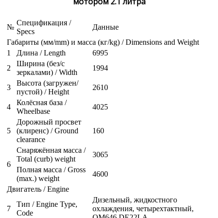
мотором 2.1 литра
Спецификация /
№
Данные
Specs
Габариты (мм/mm) и масса (кг/kg) / Dimensions and Weight
1
Длина / Length
6995
Ширина (без/с
2
1994
зеркалами) / Width
Высота (загружен/
3
2610
пустой) / Height
Колёсная база /
4
4025
Wheelbase
Дорожный просвет
5
(клиренс) / Ground
160
clearance
Снаряжённая масса /
3065
Total (curb) weight
6
Полная масса / Gross
4600
(max.) weight
Двигатель / Engine
Дизельный, жидкостного
Тип / Engine Type,
7
охлаждения, четырехтактный,
Code
OM646 DE22LA