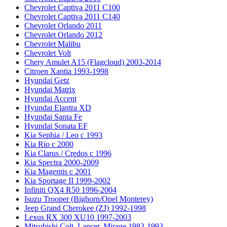
Chevrolet Captiva 2011 C100
Chevrolet Captiva 2011 C140
Chevrolet Orlando 2011
Chevrolet Orlando 2012
Chevrolet Malibu
Chevrolet Volt
Chery Amulet A15 (Flagcloud) 2003-2014
Citroen Xantia 1993-1998
Hyundai Getz
Hyundai Matrix
Hyundai Accent
Hyundai Elantra XD
Hyundai Santa Fe
Hyundai Sonata EF
Kia Sephia / Leo с 1993
Kia Rio с 2000
Kia Clarus / Credos с 1996
Kia Spectra 2000-2009
Kia Magentis с 2001
Kia Sportage II 1999-2002
Infiniti QX4 R50 1996-2004
Isuzu Trooper (Bighorn/Opel Monterey)
Jeep Grand Cherokee (ZJ) 1992-1998
Lexus RX 300 XU10 1997-2003
Mitsubishi Colt, Lancer, Mirage 1983-1993