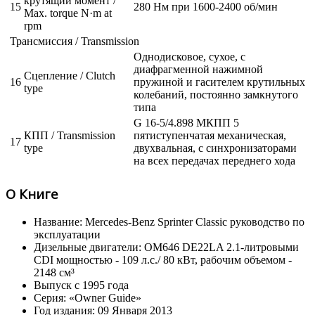
крутящий момент /
15
280 Нм при 1600-2400 об/мин
Max. torque N·m at
rpm
Трансмиссия / Transmission
Однодисковое, сухое, с
диафрагменной нажимной
Сцепление / Clutch
16
пружиной и гасителем крутильных
type
колебаний, постоянно замкнутого
типа
G 16-5/4.898 МКПП 5
КПП / Transmission
пятиступенчатая механическая,
17
type
двухвальная, с синхронизаторами
на всех передачах переднего хода
О Книге
Название: Mercedes-Benz Sprinter Classic руководство по
эксплуатации
Дизельные двигатели: OM646 DE22LA 2.1-литровыми
CDI мощностью - 109 л.с./ 80 кВт, рабочим объемом -
2148 см³
Выпуск с 1995 года
Серия: «Owner Guide»
Год издания: 09 Января 2013