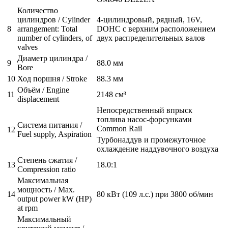
Количество
цилиндров / Cylinder
4-цилиндровый, рядный, 16V,
8
arrangement: Total
DOHC с верхним расположением
number of cylinders, of
двух распределительных валов
valves
Диаметр цилиндра /
9
88.0 мм
Bore
10
Ход поршня / Stroke
88.3 мм
Объём / Engine
11
2148 см³
displacement
Непосредственный впрыск
топлива насос-форсунками
Система питания /
Common Rail
12
Fuel supply, Aspiration
Турбонаддув и промежуточное
охлаждение наддувочного воздуха
Степень сжатия /
13
18.0:1
Compression ratio
Максимальная
мощность / Max.
14
80 кВт (109 л.с.) при 3800 об/мин
output power kW (HP)
at rpm
Максимальный