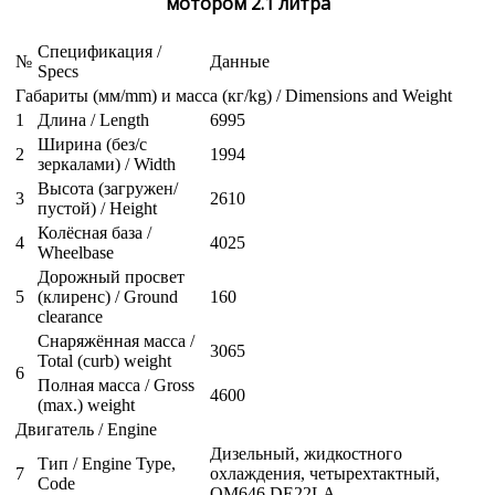
мотором 2.1 литра
Спецификация /
№
Данные
Specs
Габариты (мм/mm) и масса (кг/kg) / Dimensions and Weight
1
Длина / Length
6995
Ширина (без/с
2
1994
зеркалами) / Width
Высота (загружен/
3
2610
пустой) / Height
Колёсная база /
4
4025
Wheelbase
Дорожный просвет
5
(клиренс) / Ground
160
clearance
Снаряжённая масса /
3065
Total (curb) weight
6
Полная масса / Gross
4600
(max.) weight
Двигатель / Engine
Дизельный, жидкостного
Тип / Engine Type,
7
охлаждения, четырехтактный,
Code
OM646 DE22LA