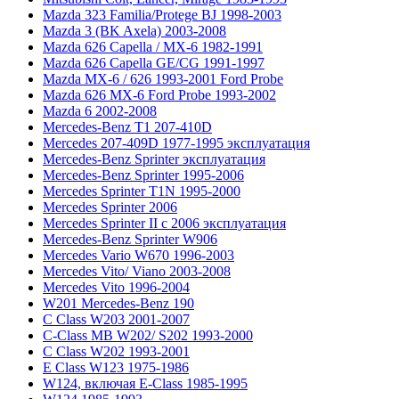
Mazda 323 Familia/Protege BJ 1998-2003
Mazda 3 (BK Axela) 2003-2008
Mazda 626 Capella / MX-6 1982-1991
Mazda 626 Capella GE/CG 1991-1997
Mazda MX-6 / 626 1993-2001 Ford Probe
Mazda 626 MX-6 Ford Probe 1993-2002
Mazda 6 2002-2008
Mercedes-Benz T1 207-410D
Mercedes 207-409D 1977-1995 эксплуатация
Mercedes-Benz Sprinter эксплуатация
Mercedes-Benz Sprinter 1995-2006
Mercedes Sprinter T1N 1995-2000
Mercedes Sprinter 2006
Mercedes Sprinter II с 2006 эксплуатация
Mercedes-Benz Sprinter W906
Mercedes Vario W670 1996-2003
Mercedes Vito/ Viano 2003-2008
Mercedes Vito 1996-2004
W201 Mercedes-Benz 190
C Class W203 2001-2007
C-Class MB W202/ S202 1993-2000
C Class W202 1993-2001
E Class W123 1975-1986
W124, включая E-Class 1985-1995