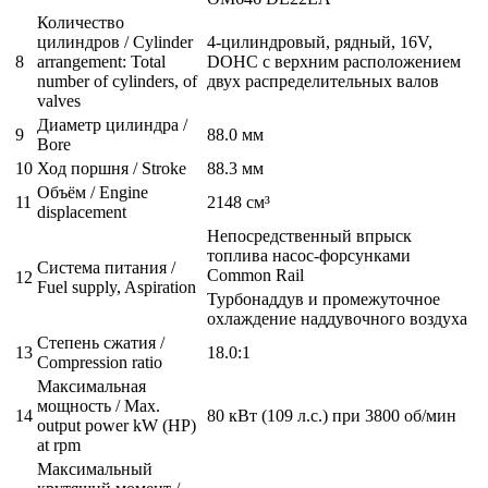
Количество
цилиндров / Cylinder
4-цилиндровый, рядный, 16V,
8
arrangement: Total
DOHC с верхним расположением
number of cylinders, of
двух распределительных валов
valves
Диаметр цилиндра /
9
88.0 мм
Bore
10
Ход поршня / Stroke
88.3 мм
Объём / Engine
11
2148 см³
displacement
Непосредственный впрыск
топлива насос-форсунками
Система питания /
Common Rail
12
Fuel supply, Aspiration
Турбонаддув и промежуточное
охлаждение наддувочного воздуха
Степень сжатия /
13
18.0:1
Compression ratio
Максимальная
мощность / Max.
14
80 кВт (109 л.с.) при 3800 об/мин
output power kW (HP)
at rpm
Максимальный