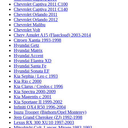
Chevrolet Captiva 2011 C100
Chevrolet Captiva 2011 C140
Chevrolet Orlando 2011
Chevrolet Orlando 2012
Chevrolet Malibu
Chevrolet Volt
Chery Amulet A15 (Flagcloud) 2003-2014
Citroen Xantia 1993-1998
Hyundai Getz
Hyundai Matrix
Hyundai Accent
Hyundai Elantra XD
Hyundai Santa Fe
Hyundai Sonata EF
Kia Sephia / Leo с 1993
Kia Rio с 2000
Kia Clarus / Credos с 1996
Kia Spectra 2000-2009
Kia Magentis с 2001
Kia Sportage II 1999-2002
Infiniti QX4 R50 1996-2004
Isuzu Trooper (Bighorn/Opel Monterey)
Jeep Grand Cherokee (ZJ) 1992-1998
Lexus RX 300 XU10 1997-2003
Mitsubishi Colt, Lancer, Mirage 1983-1993