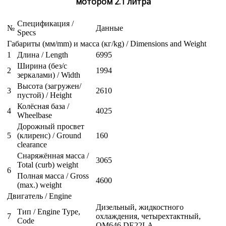
мотором 2.1 литра
Спецификация /
№
Данные
Specs
Габариты (мм/mm) и масса (кг/kg) / Dimensions and Weight
1
Длина / Length
6995
Ширина (без/с
2
1994
зеркалами) / Width
Высота (загружен/
3
2610
пустой) / Height
Колёсная база /
4
4025
Wheelbase
Дорожный просвет
5
(клиренс) / Ground
160
clearance
Снаряжённая масса /
3065
Total (curb) weight
6
Полная масса / Gross
4600
(max.) weight
Двигатель / Engine
Дизельный, жидкостного
Тип / Engine Type,
7
охлаждения, четырехтактный,
Code
OM646 DE22LA