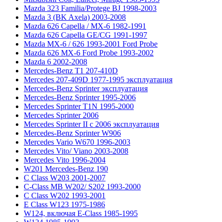
Mazda 323 Familia/Protege BJ 1998-2003
Mazda 3 (BK Axela) 2003-2008
Mazda 626 Capella / MX-6 1982-1991
Mazda 626 Capella GE/CG 1991-1997
Mazda MX-6 / 626 1993-2001 Ford Probe
Mazda 626 MX-6 Ford Probe 1993-2002
Mazda 6 2002-2008
Mercedes-Benz T1 207-410D
Mercedes 207-409D 1977-1995 эксплуатация
Mercedes-Benz Sprinter эксплуатация
Mercedes-Benz Sprinter 1995-2006
Mercedes Sprinter T1N 1995-2000
Mercedes Sprinter 2006
Mercedes Sprinter II с 2006 эксплуатация
Mercedes-Benz Sprinter W906
Mercedes Vario W670 1996-2003
Mercedes Vito/ Viano 2003-2008
Mercedes Vito 1996-2004
W201 Mercedes-Benz 190
C Class W203 2001-2007
C-Class MB W202/ S202 1993-2000
C Class W202 1993-2001
E Class W123 1975-1986
W124, включая E-Class 1985-1995