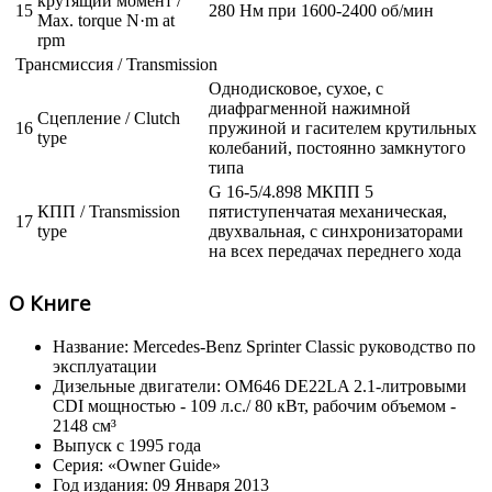
крутящий момент /
15
280 Нм при 1600-2400 об/мин
Max. torque N·m at
rpm
Трансмиссия / Transmission
Однодисковое, сухое, с
диафрагменной нажимной
Сцепление / Clutch
16
пружиной и гасителем крутильных
type
колебаний, постоянно замкнутого
типа
G 16-5/4.898 МКПП 5
КПП / Transmission
пятиступенчатая механическая,
17
type
двухвальная, с синхронизаторами
на всех передачах переднего хода
О Книге
Название: Mercedes-Benz Sprinter Classic руководство по
эксплуатации
Дизельные двигатели: OM646 DE22LA 2.1-литровыми
CDI мощностью - 109 л.с./ 80 кВт, рабочим объемом -
2148 см³
Выпуск с 1995 года
Серия: «Owner Guide»
Год издания: 09 Января 2013