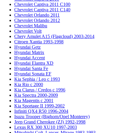
Chevrolet Captiva 2011 C100
Chevrolet Captiva 2011 C140
Chevrolet Orlando 2011
Chevrolet Orlando 2012
Chevrolet Malibu
Chevrolet Volt
Chery Amulet A15 (Flagcloud) 2003-2014
Citroen Xantia 1993-1998
Hyundai Getz
Hyundai Matrix
Hyundai Accent
Hyundai Elantra XD
Hyundai Santa Fe
Hyundai Sonata EF
Kia Sephia / Leo с 1993
Kia Rio с 2000
Kia Clarus / Credos с 1996
Kia Spectra 2000-2009
Kia Magentis с 2001
Kia Sportage II 1999-2002
Infiniti QX4 R50 1996-2004
Isuzu Trooper (Bighorn/Opel Monterey)
Jeep Grand Cherokee (ZJ) 1992-1998
Lexus RX 300 XU10 1997-2003
Mitsubishi Colt, Lancer, Mirage 1983-1993