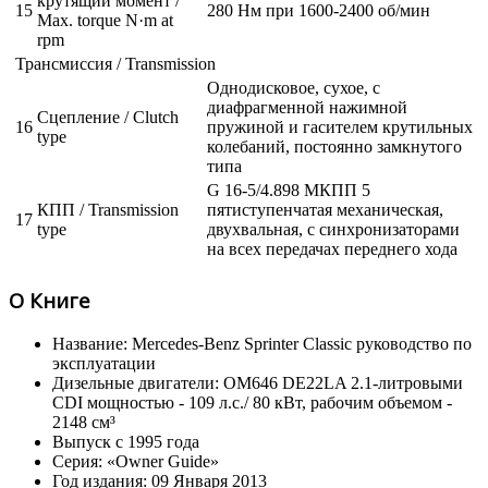
крутящий момент /
15
280 Нм при 1600-2400 об/мин
Max. torque N·m at
rpm
Трансмиссия / Transmission
Однодисковое, сухое, с
диафрагменной нажимной
Сцепление / Clutch
16
пружиной и гасителем крутильных
type
колебаний, постоянно замкнутого
типа
G 16-5/4.898 МКПП 5
КПП / Transmission
пятиступенчатая механическая,
17
type
двухвальная, с синхронизаторами
на всех передачах переднего хода
О Книге
Название: Mercedes-Benz Sprinter Classic руководство по
эксплуатации
Дизельные двигатели: OM646 DE22LA 2.1-литровыми
CDI мощностью - 109 л.с./ 80 кВт, рабочим объемом -
2148 см³
Выпуск с 1995 года
Серия: «Owner Guide»
Год издания: 09 Января 2013