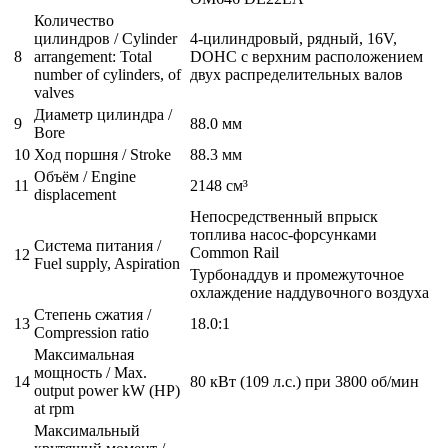
Количество
цилиндров / Cylinder
4-цилиндровый, рядный, 16V,
8
arrangement: Total
DOHC с верхним расположением
number of cylinders, of
двух распределительных валов
valves
Диаметр цилиндра /
9
88.0 мм
Bore
10
Ход поршня / Stroke
88.3 мм
Объём / Engine
11
2148 см³
displacement
Непосредственный впрыск
топлива насос-форсунками
Система питания /
Common Rail
12
Fuel supply, Aspiration
Турбонаддув и промежуточное
охлаждение наддувочного воздуха
Степень сжатия /
13
18.0:1
Compression ratio
Максимальная
мощность / Max.
14
80 кВт (109 л.с.) при 3800 об/мин
output power kW (HP)
at rpm
Максимальный