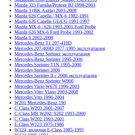
Mazda 323 Familia/Protege BJ 1998-2003
Mazda 3 (BK Axela) 2003-2008
Mazda 626 Capella / MX-6 1982-1991
Mazda 626 Capella GE/CG 1991-1997
Mazda MX-6 / 626 1993-2001 Ford Probe
Mazda 626 MX-6 Ford Probe 1993-2002
Mazda 6 2002-2008
Mercedes-Benz T1 207-410D
Mercedes 207-409D 1977-1995 эксплуатация
Mercedes-Benz Sprinter эксплуатация
Mercedes-Benz Sprinter 1995-2006
Mercedes Sprinter T1N 1995-2000
Mercedes Sprinter 2006
Mercedes Sprinter II с 2006 эксплуатация
Mercedes-Benz Sprinter W906
Mercedes Vario W670 1996-2003
Mercedes Vito/ Viano 2003-2008
Mercedes Vito 1996-2004
W201 Mercedes-Benz 190
C Class W203 2001-2007
C-Class MB W202/ S202 1993-2000
C Class W202 1993-2001
E Class W123 1975-1986
W124, включая E-Class 1985-1995