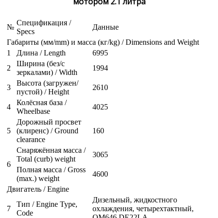
мотором 2.1 литра
Спецификация /
№
Данные
Specs
Габариты (мм/mm) и масса (кг/kg) / Dimensions and Weight
1
Длина / Length
6995
Ширина (без/с
2
1994
зеркалами) / Width
Высота (загружен/
3
2610
пустой) / Height
Колёсная база /
4
4025
Wheelbase
Дорожный просвет
5
(клиренс) / Ground
160
clearance
Снаряжённая масса /
3065
Total (curb) weight
6
Полная масса / Gross
4600
(max.) weight
Двигатель / Engine
Дизельный, жидкостного
Тип / Engine Type,
7
охлаждения, четырехтактный,
Code
OM646 DE22LA