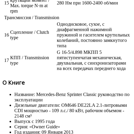
крутящий момент /
15
280 Нм при 1600-2400 об/мин
Max. torque N·m at
rpm
Трансмиссия / Transmission
Однодисковое, сухое, с
диафрагменной нажимной
Сцепление / Clutch
16
пружиной и гасителем крутильных
type
колебаний, постоянно замкнутого
типа
G 16-5/4.898 МКПП 5
КПП / Transmission
пятиступенчатая механическая,
17
type
двухвальная, с синхронизаторами
на всех передачах переднего хода
О Книге
Название: Mercedes-Benz Sprinter Classic руководство по
эксплуатации
Дизельные двигатели: OM646 DE22LA 2.1-литровыми
CDI мощностью - 109 л.с./ 80 кВт, рабочим объемом -
2148 см³
Выпуск с 1995 года
Серия: «Owner Guide»
Год издания: 09 Января 2013