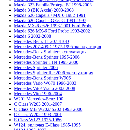
Mazda 323 Familia/Protege BJ 1998-2003
Mazda 3 (BK Axela) 2003-2008
Mazda 626 Capella / MX-6 1982-1991
Mazda 626 Capella GE/CG 1991-1997
Mazda MX-6 / 626 1993-2001 Ford Probe
Mazda 626 MX-6 Ford Probe 1993-2002
Mazda 6 2002-2008
Mercedes-Benz T1 207-410D
Mercedes 207-409D 1977-1995 эксплуатация
Mercedes-Benz Sprinter эксплуатация
Mercedes-Benz Sprinter 1995-2006
Mercedes Sprinter T1N 1995-2000
Mercedes Sprinter 2006
Mercedes Sprinter II с 2006 эксплуатация
Mercedes-Benz Sprinter W906
Mercedes Vario W670 1996-2003
Mercedes Vito/ Viano 2003-2008
Mercedes Vito 1996-2004
W201 Mercedes-Benz 190
C Class W203 2001-2007
C-Class MB W202/ S202 1993-2000
C Class W202 1993-2001
E Class W123 1975-1986
W124, включая E-Class 1985-1995