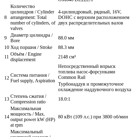
Количество
цилиндров / Cylinder
4-цилиндровый, рядный, 16V,
8
arrangement: Total
DOHC с верхним расположением
number of cylinders, of
двух распределительных валов
valves
Диаметр цилиндра /
9
88.0 мм
Bore
10
Ход поршня / Stroke
88.3 мм
Объём / Engine
11
2148 см³
displacement
Непосредственный впрыск
топлива насос-форсунками
Система питания /
Common Rail
12
Fuel supply, Aspiration
Турбонаддув и промежуточное
охлаждение наддувочного воздуха
Степень сжатия /
13
18.0:1
Compression ratio
Максимальная
мощность / Max.
14
80 кВт (109 л.с.) при 3800 об/мин
output power kW (HP)
at rpm
Максимальный