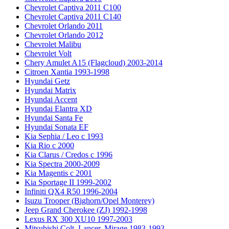
Chevrolet Captiva 2011 C100
Chevrolet Captiva 2011 C140
Chevrolet Orlando 2011
Chevrolet Orlando 2012
Chevrolet Malibu
Chevrolet Volt
Chery Amulet A15 (Flagcloud) 2003-2014
Citroen Xantia 1993-1998
Hyundai Getz
Hyundai Matrix
Hyundai Accent
Hyundai Elantra XD
Hyundai Santa Fe
Hyundai Sonata EF
Kia Sephia / Leo с 1993
Kia Rio с 2000
Kia Clarus / Credos с 1996
Kia Spectra 2000-2009
Kia Magentis с 2001
Kia Sportage II 1999-2002
Infiniti QX4 R50 1996-2004
Isuzu Trooper (Bighorn/Opel Monterey)
Jeep Grand Cherokee (ZJ) 1992-1998
Lexus RX 300 XU10 1997-2003
Mitsubishi Colt, Lancer, Mirage 1983-1993