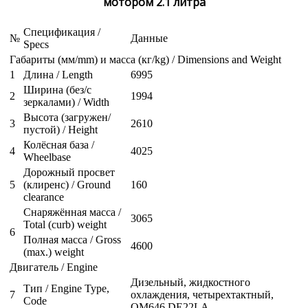
мотором 2.1 литра
Спецификация /
№
Данные
Specs
Габариты (мм/mm) и масса (кг/kg) / Dimensions and Weight
1
Длина / Length
6995
Ширина (без/с
2
1994
зеркалами) / Width
Высота (загружен/
3
2610
пустой) / Height
Колёсная база /
4
4025
Wheelbase
Дорожный просвет
5
(клиренс) / Ground
160
clearance
Снаряжённая масса /
3065
Total (curb) weight
6
Полная масса / Gross
4600
(max.) weight
Двигатель / Engine
Дизельный, жидкостного
Тип / Engine Type,
7
охлаждения, четырехтактный,
Code
OM646 DE22LA