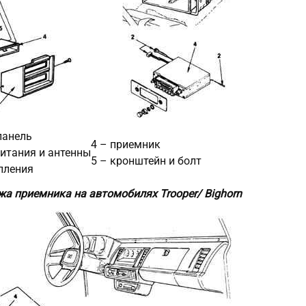
панель
4 – приемник
итания и антенны
5 – кронштейн и болт
пления
а приемника на автомобилях Trooper/ Bighorn