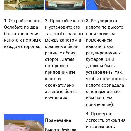
1.
Откройте капот.
2.
Прикройте капот
3.
Регулировка
Ослабьте по два
и установите его
капота по высоте
болта крепления
так, чтобы зазоры
производится
капота к петлям с
между капотом и
изменением
каждой стороны.
крыльями были
высоты двух
равны с обеих
регулировочных
сторон. Затем
буферов. Они
осторожно
должны быть
приподнимите
установлены так,
капот и
чтобы поверхность
окончательно
капота совпадала
затяните болты
с поверхностью
крепления.
крыльев (см.
примечание).
4.
Проверьте
легкость открытия
Примечание
и надежность
Высота буфера