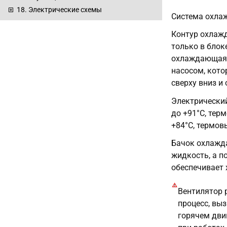
18. Электрические схемы
Система охлаж
Контур охлаж
только в блок
охлаждающая 
насосом, кот
сверху вниз и
Электрически
до +91°С, тер
+84°С, термов
Бачок охлажд
жидкость, а п
обеспечивает
Вентилятор 
процесс, вы
горячем дви