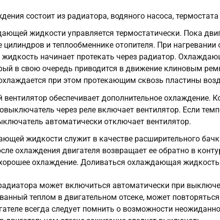
дения состоит из радиатора, водяного насоса, термостата
дающей жидкости управляется термостатически. Пока дви
е цилиндров и теплообменнике отопителя. При нагревани
жидкость начинает протекать через радиатор. Охлаждаю
орый в свою очередь приводится в движение клиновым ре
 охлаждается при этом протекающим сквозь пластины воз
й вентилятор обеспечивает дополнительное охлаждение. 
мовыключатель через реле включает вентилятор. Если те
ыключатель автоматически отключает вентилятор.
ающей жидкости служит в качестве расширительного бачк
осле охлаждения двигателя возвращает ее обратно в контур
 хорошее охлаждение. Доливаться охлаждающая жидкость 
радиатора может включиться автоматически при выключе
званный теплом в двигательном отсеке, может повторяться 
гателе всегда следует помнить о возможности неожиданн