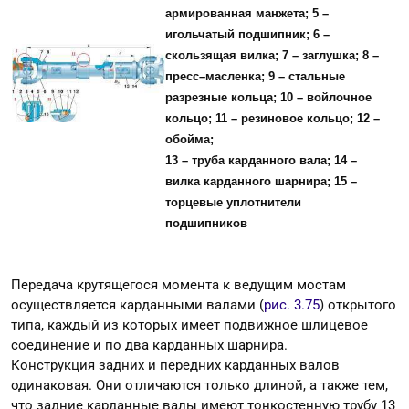
армированная манжета; 5 –
игольчатый подшипник; 6 –
скользящая вилка; 7 – заглушка; 8 –
пресс–масленка; 9 – стальные
разрезные кольца; 10 – войлочное
кольцо; 11 – резиновое кольцо; 12 –
обойма;
13 – труба карданного вала; 14 –
вилка карданного шарнира; 15 –
торцевые уплотнители
подшипников
Передача крутящегося момента к ведущим мостам
осуществляется карданными валами (
рис. 3.75
) открытого
типа, каждый из которых имеет подвижное шлицевое
соединение и по два карданных шарнира.
Конструкция задних и передних карданных валов
одинаковая. Они отличаются только длиной, а также тем,
что задние карданные валы имеют тонкостенную трубу 13