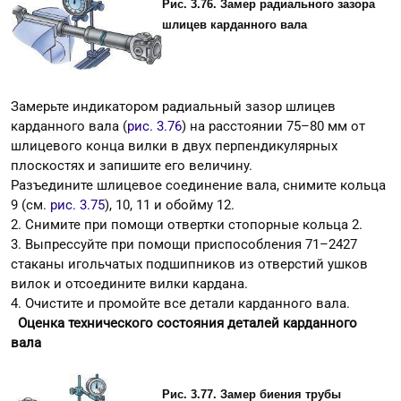
Рис. 3.76. Замеp pадиального зазоpа
шлицев каpданного вала
Замерьте индикатором радиальный зазор шлицев
карданного вала (
рис. 3.76
) на расстоянии 75–80 мм от
шлицевого конца вилки в двух перпендикулярных
плоскостях и запишите его величину.
Разъедините шлицевое соединение вала, снимите кольца
9 (см.
рис. 3.75
), 10, 11 и обойму 12.
2. Снимите при помощи отвертки стопорные кольца 2.
3. Выпрессуйте при помощи приспособления 71–2427
стаканы игольчатых подшипников из отверстий ушков
вилок и отсоедините вилки кардана.
4. Очистите и промойте все детали карданного вала.
Оценка технического состояния деталей карданного
вала
Рис. 3.77. Замеp биения тpубы