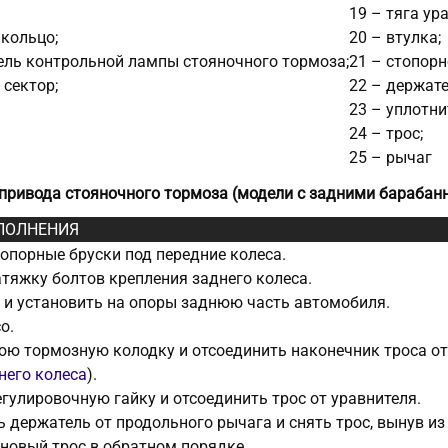
19 – тяга ур
 кольцо;
20 – втулка;
ель контрольной лампы стояночного тормоза;
21 – стопорн
 сектор;
22 – держате
23 – уплотни
24 – трос;
25 – рычаг
 привода стояночного тормоза (модели с задними бараб
ПОЛНЕНИЯ
опорные бруски под передние колеса.
тяжку болтов крепления заднего колеса.
и установить на опоры заднюю часть автомобиля.
о.
ю тормозную колодку и отсоединить наконечник троса от 
него колеса
).
гулировочную гайку и отсоединить трос от уравнителя.
 держатель от продольного рычага и снять трос, вынув из
новый трос в обратном порядке.