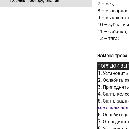
12. Электрооборудование
7 – ось;
8 – стопорное
9 – выключат
10 – зубчатый
11 – собачка;
12 – тяга;
Замена троса
ПОРЯДОК ВЫ
1.
Установить 
2.
Ослабить за
3.
Приподнять 
4.
Снять колес
5.
Снять задню
механизм зад
6.
Ослабить ре
7.
Отсоединить
8.
Установить 