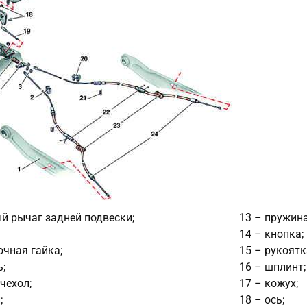
й рычаг задней подвески;
13 – пружина
14 – кнопка;
очная гайка;
15 – рукоятк
ь;
16 – шплинт;
чехол;
17 – кожух;
;
18 – ось;