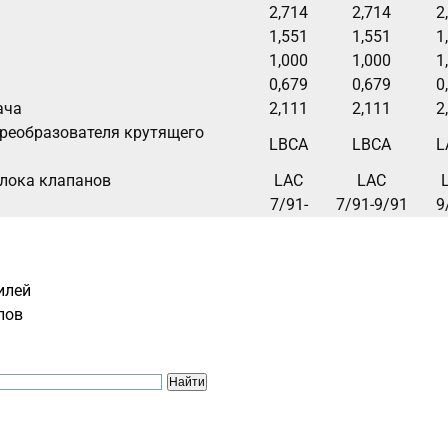
2,714
2,714
2
1,551
1,551
1
1,000
1,000
1
0,679
0,679
0
ача
2,111
2,111
2
реобразователя крутящего
LBCA
LBCA
L
лока клапанов
LAC
LAC
7/91-
7/91-9/91
9
илей
лов