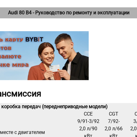
Audi 80 B4 - Руководство по ремонту и эксплуатации
рансмиссия
 коробка передач (переднеприводные модели)
ССЕ
CGT
9/91-3/92
7/92-
3
2,0 л/90
2,0 л/66
2,0
месте с двигателем
кВт
кВт