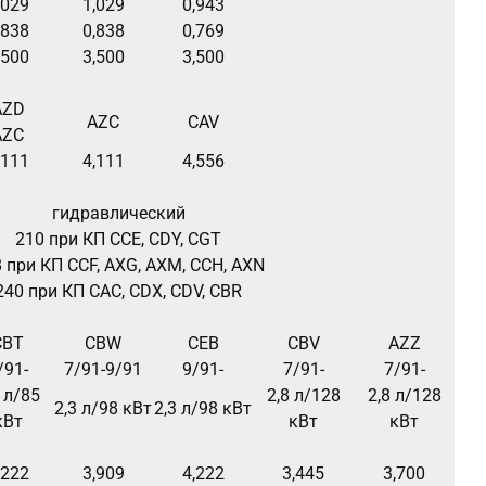
,029
1,029
0,943
,838
0,838
0,769
,500
3,500
3,500
AZD
AZC
CAV
AZC
,111
4,111
4,556
гидравлический
210 при КП CCE, CDY, CGT
 при КП CCF, AXG, AXM, CCH, AXN
240 при КП CAC, CDX, CDV, CBR
CBT
CBW
CEB
CBV
AZZ
/91-
7/91-9/91
9/91-
7/91-
7/91-
 л/85
2,8 л/128
2,8 л/128
2,3 л/98 кВт
2,3 л/98 кВт
кВт
кВт
кВт
,222
3,909
4,222
3,445
3,700