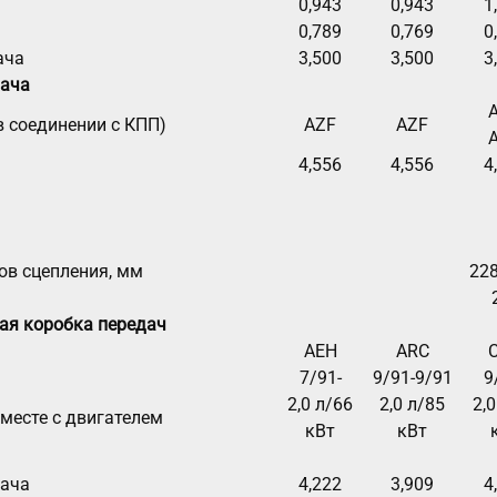
0,943
0,943
1
0,789
0,769
0
ача
3,500
3,500
3
дача
 соединении с КПП)
AZF
AZF
4,556
4,556
4
ов сцепления, мм
228
ая коробка передач
AEH
ARC
7/91-
9/91-9/91
9
2,0 л/66
2,0 л/85
2,0
месте с двигателем
кВт
кВт
дача
4,222
3,909
4