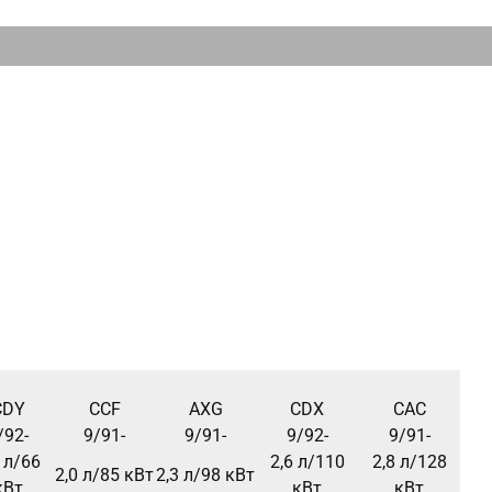
CDY
CCF
AXG
CDX
CAC
/92-
9/91-
9/91-
9/92-
9/91-
 л/66
2,6 л/110
2,8 л/128
2,0 л/85 кВт
2,3 л/98 кВт
кВт
кВт
кВт