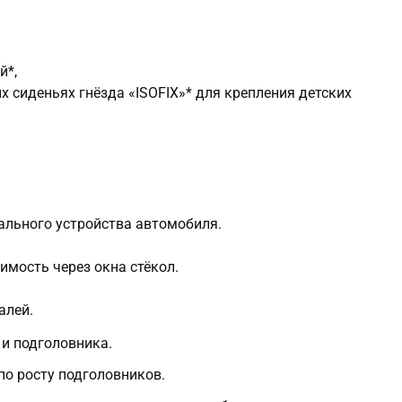
й*,
 сиденьях гнёзда «ISOFIX»* для крепления детских
ального устройства автомобиля.
имость через окна стёкол.
алей.
 и подголовника.
по росту подголовников.