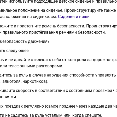
тей используйте подходящее детское сиденье и правильно 
вильное положение на сиденье. Проинструктируйте также
асположения на сиденье, см.
Сиденья и ниши
.
ожите и пристегните ремень безопасности. Проинструкти
 правильного пристёгивания ремнями безопасности.
 безопасность движения?
ить следующее:
сь и не давайте отвлекать себя от контроля за дорожно-т
 или телефонными разговорами.
дитесь за руль в случае нарушения способности управлять
 алкоголя, наркотиков).
ивайте скорость в соответствии с состоянием проезжей ч
ловиями.
х поездках регулярно (самое позднее через каждые два ч
и не садитесь за руль усталым или, когда спешите.