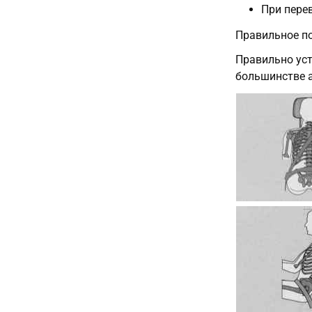
При пере
Правильное п
Правильно ус
большинстве а