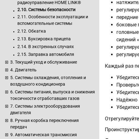
натяжите
радиоуправление HOME LINK®
регулиру
2.10. Системы безопасности
2.11. Особенности эксплуатации и
передние
вспомогательные системы
боковые 
2.12. Обкатка
головные
2.13. Буксировка прицепа
сидений «
2.14. В экстренных случаях
регулиру
регулиру
2.15. Заправка автомобиля
3. Текущий уход и обслуживание
Каждый раз п
4. Двигатель
Убедитес
5. Системы охлаждения, отопления и
воздушного кондиционера
Проверьт
Убедитесь
6. Системы питания, выпуска и снижения
токсичности отработавших газов
Надёжно 
7. Системы электрооборудования
Убедитесь
двигателя
Отрегулируйте
8. Ручная коробка переключения
передач
Проинструктир
9. Автоматическая трансмиссия