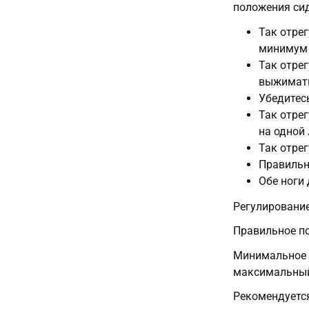
положения сид
Так отре
минимум 
Так отре
выжимать
Убедитес
Так отре
на одной 
Так отре
Правильн
Обе ноги
Регулирование
Правильное по
Минимальное 
максимальный
Рекомендуетс