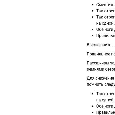
Сместите
Так отре
Так отре
на одной 
Обе ноги
Правильн
В исключител
Правильное п
Пассажиры зад
ремнями безо
Для снижения 
помнить след
Так отре
на одной 
Обе ноги
Правильн